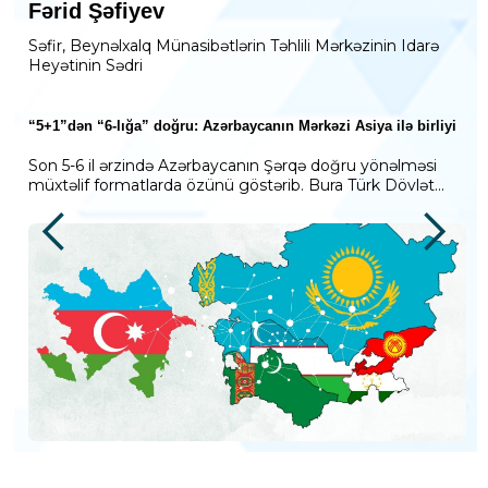
Fərid Şəfiyev
Səfir, Beynəlxalq Münasibətlərin Təhlili Mərkəzinin Idarə
Heyətinin Sədri
“5+1”dən “6-lığa” doğru: Azərbaycanın Mərkəzi Asiya ilə birliyi
Son 5-6 il ərzində Azərbaycanın Şərqə doğru yönəlməsi
müxtəlif formatlarda özünü göstərib. Bura Türk Dövlət...