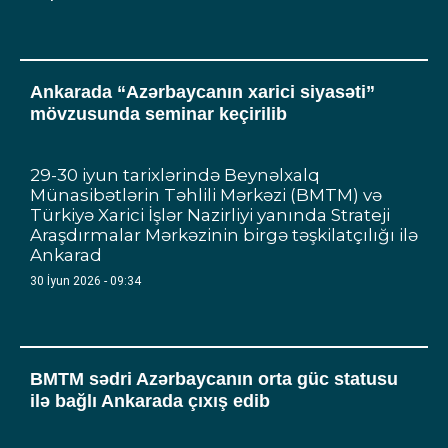
Ankarada “Azərbaycanın xarici siyasəti”
mövzusunda seminar keçirilib
29-30 iyun tarixlərində Beynəlxalq
Münasibətlərin Təhlili Mərkəzi (BMTM) və
Türkiyə Xarici İşlər Nazirliyi yanında Strateji
Araşdırmalar Mərkəzinin birgə təşkilatçılığı ilə
Ankarad
30 İyun 2026 - 09:34
BMTM sədri Azərbaycanın orta güc statusu
ilə bağlı Ankarada çıxış edib