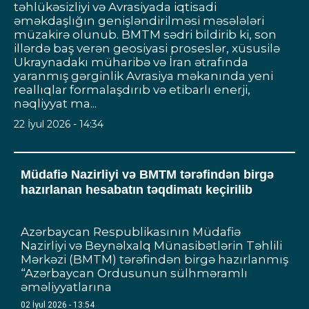
təhlükəsizliyi və Avrasiyada iqtisadi
əməkdaşlığın genişləndirilməsi məsələləri
müzakirə olunub. BMTM sədri bildirib ki, son
illərdə baş verən geosiyasi proseslər, xüsusilə
Ukraynadakı müharibə və İran ətrafında
yaranmış gərginlik Avrasiya məkanında yeni
reallıqlar formalaşdırıb və etibarlı enerji,
nəqliyyat ma...
22 İyul 2026 - 14:34
Müdafiə Nazirliyi və BMTM tərəfindən birgə
hazırlanan hesabatın təqdimatı keçirilib
Azərbaycan Respublikasının Müdafiə
Nazirliyi və Beynəlxalq Münasibətlərin Təhlili
Mərkəzi (BMTM) tərəfindən birgə hazırlanmış
“Azərbaycan Ordusunun sülhməramlı
əməliyyatlarına
02 İyul 2026 - 13:54