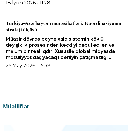
18 İyun 2026 - 11:28
Türkiyə-Azərbaycan münasibətləri: Koordinasiyanın
strateji ölçüsü
Müasir dövrdə beynəlxalq sistemin köklü
dəyişiklik prosesindən keçdiyi qəbul edilən və
məlum bir reallıqdır. Xüsusilə qlobal miqyasda
məsuliyyət daşıyacaq liderliyin çatışmazlığı...
25 May 2026 - 15:38
Müəlliflər