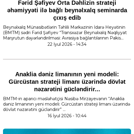
Fərid Şəfiyev Orta Dəhlizin strateji
əhəmiyyəti ilə bağlı beynəlxalq seminarda
çıxış edib
Beynəlxalq Münasibətlərin Təhlili Mərkəzinin İdarə Heyətinin
(BMTM) sədri Fərid Şəfiyev “Transxəzər Beynəlxalq Nəqliyyat
Marşrutun dəyərləndirilməsi: Avrasiya bağlantılarının Pakis...
22 İyul 2026 - 14:34
Anaklia dəniz limanının yeni modeli:
Gürcüstan strateji limanı üzərində dövlət
nəzarətini gücləndirir...
BMTM-in aparıcı məsləhətçisi Nəsibə Mirzayevanın “Anaklia
dəniz limanının yeni modeli: Gürcüstan strateji limanı üzərində
dövlət nəzarətini gücləndirir” ...
16 İyul 2026 - 10:44