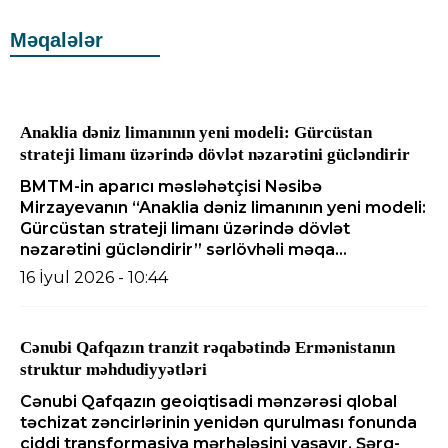
Məqalələr
Anaklia dəniz limanının yeni modeli: Gürcüstan
strateji limanı üzərində dövlət nəzarətini gücləndirir
BMTM-in aparıcı məsləhətçisi Nəsibə
Mirzayevanın “Anaklia dəniz limanının yeni modeli:
Gürcüstan strateji limanı üzərində dövlət
nəzarətini gücləndirir” sərlövhəli məqa...
16 İyul 2026 - 10:44
Cənubi Qafqazın tranzit rəqabətində Ermənistanın
struktur məhdudiyyətləri
Cənubi Qafqazın geoiqtisadi mənzərəsi qlobal
təchizat zəncirlərinin yenidən qurulması fonunda
ciddi transformasiya mərhələsini yaşayır. Şərq-