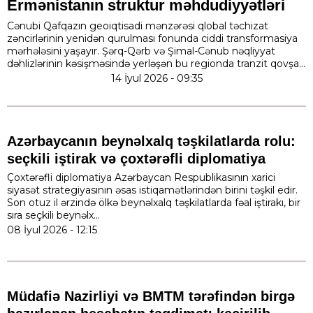
Ermənistanın struktur məhdudiyyətləri
Cənubi Qafqazın geoiqtisadi mənzərəsi qlobal təchizat
zəncirlərinin yenidən qurulması fonunda ciddi transformasiya
mərhələsini yaşayır. Şərq-Qərb və Şimal-Cənub nəqliyyat
dəhlizlərinin kəsişməsində yerləşən bu regionda tranzit qovşa...
14 İyul 2026 - 09:35
Azərbaycanın beynəlxalq təşkilatlarda rolu:
seçkili iştirak və çoxtərəfli diplomatiya
Çoxtərəfli diplomatiya Azərbaycan Respublikasının xarici
siyasət strategiyasının əsas istiqamətlərindən birini təşkil edir.
Son otuz il ərzində ölkə beynəlxalq təşkilatlarda fəal iştirakı, bir
sıra seçkili beynəlx...
08 İyul 2026 - 12:15
Müdafiə Nazirliyi və BMTM tərəfindən birgə