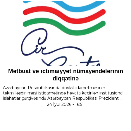
Mətbuat və ictimaiyyət nümayəndələrinin
diqqətinə
Azərbaycan Respublikasında dövlət idarəetməsinin
təkmilləşdirilməsi istiqamətində həyata keçirilən institusional
islahatlar çərçivəsində Azərbaycan Respublikası Prezidenti...
24 İyul 2026 - 16:51