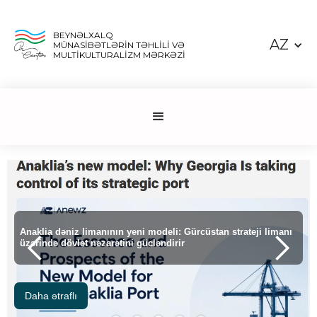
BEYNƏLXALQ
AZ
MÜNASİBƏTLƏRİN TƏHLİLİ VƏ
MULTİKULTURALİZM MƏRKƏZİ
Cənubi Qafqazın tranzit rəqabətində Ermənistanın struktur
məhdudiyyətləri
Daha ətraflı