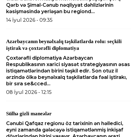
Qərb və Şimal-Cənub nəqliyyat dəhlizlərinin
kəsişməsində yerləşən bu regiond...
14 İyul 2026 - 09:35
Azərbaycanın beynəlxalq təşkilatlarda rolu: seçkili
iştirak və çoxtərəfli diplomatiya
Çoxtərəfli diplomatiya Azərbaycan
Respublikasının xarici siyasət strategiyasının əsas
istiqamətlərindən birini təşkil edir. Son otuz il
ərzində ölkə beynəlxalq təşkilatlarda fəal iştirakı,
bir sıra se&cced...
08 İyul 2026 - 12:15
Sülhə gizli maneələr
Cənubi Qafqaz regionu öz tarixinin ən həlledici,
eyni zamanda gələcəyə istiqamətlənmiş inkişaf
dövrlərindən birini yaşayır. Azərbaycanın ərazi