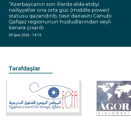
“Azərbaycanın son illərdə əldə etdiyi
nailiyyətlər ona orta güc (middle power)
statusu qazandırıb, təsir dairəsini Cənubi
Qafqaz regionunun hüdudlarından xeyli
kənara çıxarıb
29 İyun 2026 - 14:19
Tərəfdaşlar