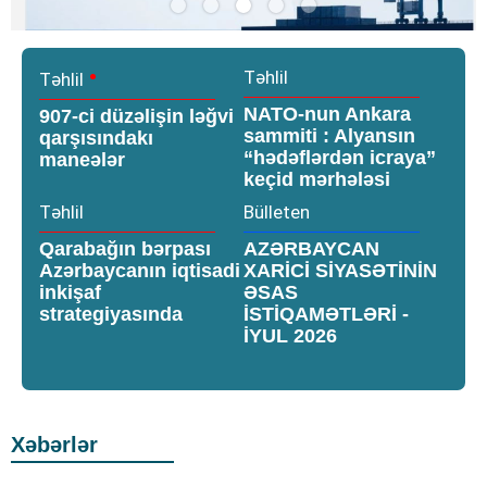
Slide 4 of 5.
•
Təhlil
Təhlil
NATO-nun Ankara
907-ci düzəlişin ləğvi
sammiti : Alyansın
qarşısındakı
“hədəflərdən icraya”
maneələr
keçid mərhələsi
Təhlil
Bülleten
Qarabağın bərpası
AZƏRBAYCAN
Azərbaycanın iqtisadi
XARİCİ SİYASƏTİNİN
inkişaf
ƏSAS
strategiyasında
İSTİQAMƏTLƏRİ -
İYUL 2026
Xəbərlər