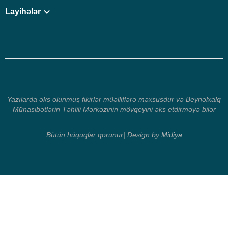
Layihələr
Yazılarda əks olunmuş fikirlər müəlliflərə məxsusdur və Beynəlxalq
Münasibətlərin Təhlili Mərkəzinin mövqeyini əks etdirməyə bilər
Bütün hüquqlar qorunur| Design by
Midiya