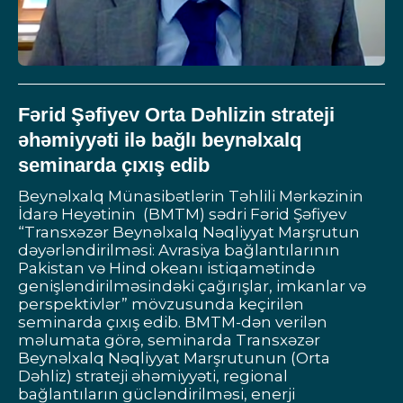
Fərid Şəfiyev Orta Dəhlizin strateji
əhəmiyyəti ilə bağlı beynəlxalq
seminarda çıxış edib
Beynəlxalq Münasibətlərin Təhlili Mərkəzinin
İdarə Heyətinin (BMTM) sədri Fərid Şəfiyev
“Transxəzər Beynəlxalq Nəqliyyat Marşrutun
dəyərləndirilməsi: Avrasiya bağlantılarının
Pakistan və Hind okeanı istiqamətində
genişləndirilməsindəki çağırışlar, imkanlar və
perspektivlər” mövzusunda keçirilən
seminarda çıxış edib. BMTM-dən verilən
məlumata görə, seminarda Transxəzər
Beynəlxalq Nəqliyyat Marşrutunun (Orta
Dəhliz) strateji əhəmiyyəti, regional
bağlantıların gücləndirilməsi, enerji