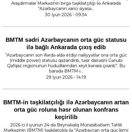
Araşdırmalar Mərkəzinin birgə təşkilatçılığı ilə Ankarada
“Azərbaycanın xarici siyasə...
30 İyun 2026 - 09:34
BMTM sədri Azərbaycanın orta güc statusu
ilə bağlı Ankarada çıxış edib
“Azərbaycanın son illərdə əldə etdiyi nailiyyətlər ona orta güc
(middle power) statusu qazandırıb, təsir dairəsini Cənubi
Qafqaz regionunun hüdudlarından xeyli kənara çıxarıb”. Bu
barədə BMTM-i...
29 İyun 2026 - 14:19
BMTM-in təşkilatçılığı ilə Azərbaycanın artan
orta güc roluna həsr olunan konfrans
keçirilib
2026-cı il iyunun 24-də Beynəlxalq Münasibətlərin Təhlili
Mərkəzinin (BMTM) təşkilatçılığı ilə “Azərbaycan orta güc kimi: