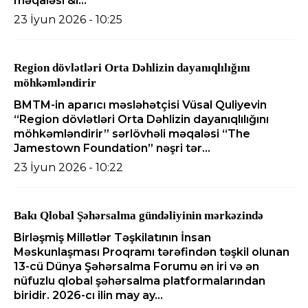
məqaləsi &l...
23 İyun 2026 - 10:25
Region dövlətləri Orta Dəhlizin dayanıqlılığını
möhkəmləndirir
BMTM-in aparıcı məsləhətçisi Vüsal Quliyevin
“Region dövlətləri Orta Dəhlizin dayanıqlılığını
möhkəmləndirir” sərlövhəli məqaləsi “The
Jamestown Foundation” nəşri tər...
23 İyun 2026 - 10:22
Bakı Qlobal Şəhərsalma gündəliyinin mərkəzində
Birləşmiş Millətlər Təşkilatının İnsan
Məskunlaşması Proqramı tərəfindən təşkil olunan
13-cü Dünya Şəhərsalma Forumu ən iri və ən
nüfuzlu qlobal şəhərsalma platformalarından
biridir. 2026-cı ilin may ay...