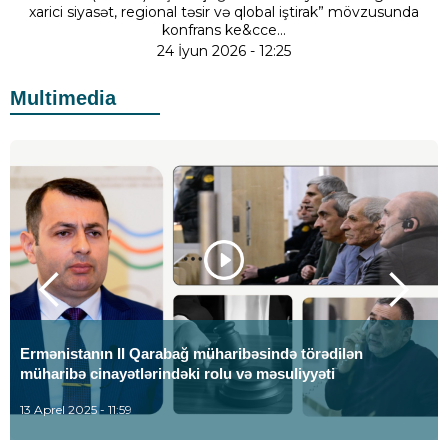
xarici siyasət, regional təsir və qlobal iştirak” mövzusunda
konfrans ke&cce...
24 İyun 2026 - 12:25
Multimedia
Ermənistanın II Qarabağ müharibəsində törədilən
müharibə cinayətlərindəki rolu və məsuliyyəti
13 Aprel 2025 - 11:59