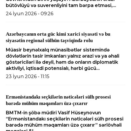
bütövlüyü və suverenliyini tam bərpa etməsi,...
24 İyun 2026 - 09:26
Azərbaycanın orta güc kimi xarici siyasəti və bu
siyasətin regional sülhün təşviqində rolu
Müasir beynəlxalq münasibətlər sistemində
dövlətlərin təsir imkanları yalnız ərazi və ya əhali
göstəriciləri ilə deyil, həm də onların diplomatik
aktivliyi, iqtisadi potensialı, hərbi gücü...
23 İyun 2026 - 11:15
Ermənistandakı seçkilərin nəticələri sülh prosesi
barədə mühüm məqamları üzə çıxarır
BMTM-in şöbə müdiri Vasif Hüseynovun
“Ermənistandakı seçkilərin nəticələri sülh prosesi
barədə mühüm məqamları üzə çıxarır” sərlövhəli