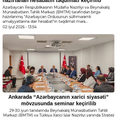
hazırlanan hesabatın təqdimatı keçirilib
Azərbaycan Respublikasının Müdafiə Nazirliyi və Beynəlxalq
Münasibətlərin Təhlili Mərkəzi (BMTM) tərəfindən birgə
hazırlanmış “Azərbaycan Ordusunun sülhməramlı
əməliyyatlarına dair hesabat”ın təqdimat məra...
02 İyul 2026 - 13:54
Ankarada “Azərbaycanın xarici siyasəti”
mövzusunda seminar keçirilib
29-30 iyun tarixlərində Beynəlxalq Münasibətlərin Təhlili
Mərkəzi (BMTM) və Türkiyə Xarici İşlər Nazirliyi yanında Strateji