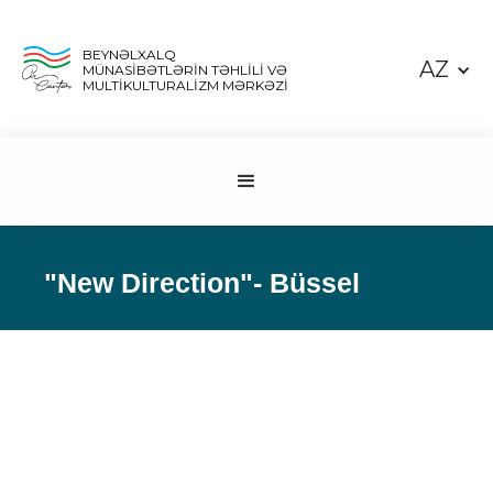
BEYNƏLXALQ
AZ
MÜNASİBƏTLƏRİN TƏHLİLİ VƏ
MULTİKULTURALİZM MƏRKƏZİ
"New Direction"- Büssel