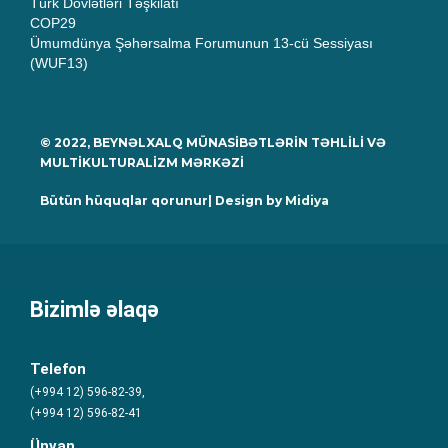
Türk Dövlətləri Təşkilatı
COP29
Ümumdünya Şəhərsalma Forumunun 13-cü Sessiyası
(WUF13)
© 2022, BEYNƏLXALQ MÜNASİBƏTLƏRİN TƏHLİLİ VƏ
MULTİKULTURALİZM MƏRKƏZİ
Bütün hüquqlar qorunur| Design by
Midiya
Bizimlə əlaqə
Telefon
(+994 12) 596-82-39,
(+994 12) 596-82-41
Ünvan