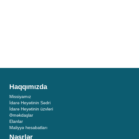
Haqqımızda
Missiyamız
İdarə Heyətinin Sədri
İdarə Heyətinin üzvləri
Əməkdaşlar
Elanlar
Maliyyə hesabatları
Nəşrlər