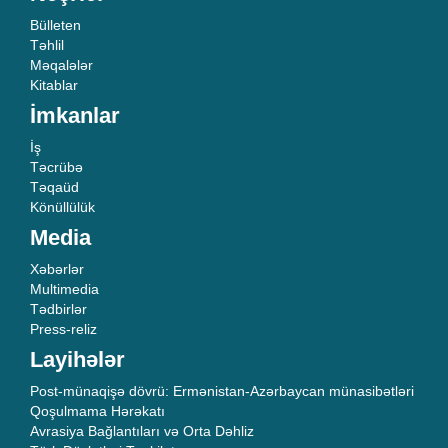
Bülleten
Təhlil
Məqalələr
Kitablar
İmkanlar
İş
Təcrübə
Təqaüd
Könüllülük
Media
Xəbərlər
Multimedia
Tədbirlər
Press-reliz
Layihələr
Post-münaqişə dövrü: Ermənistan-Azərbaycan münasibətləri
Qoşulmama Hərəkatı
Avrasiya Bağlantıları və Orta Dəhliz