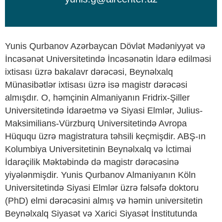
Yunis Qurbanov Azərbaycan Dövlət Mədəniyyət və
İncəsənət Universitetində İncəsənətin İdarə edilməsi
ixtisası üzrə bakalavr dərəcəsi, Beynəlxalq
Münasibətlər ixtisası üzrə isə magistr dərəcəsi
almışdır. O, həmçinin Almaniyanın Fridrix-Şiller
Universitetində İdarəetmə və Siyasi Elmlər, Julius-
Maksimilians-Vürzburq Universitetində Avropa
Hüququ üzrə magistratura təhsili keçmişdir. ABŞ-ın
Kolumbiya Universitetinin Beynəlxalq və İctimai
İdarəçilik Məktəbində də magistr dərəcəsinə
yiyələnmişdir. Yunis Qurbanov Almaniyanın Köln
Universitetində Siyasi Elmlər üzrə fəlsəfə doktoru
(PhD) elmi dərəcəsini almış və həmin universitetin
Beynəlxalq Siyasət və Xarici Siyasət İnstitutunda