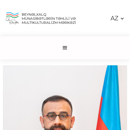
BEYNƏLXALQ
AZ
MÜNASİBƏTLƏRİN TƏHLİLİ VƏ
MULTİKULTURALİZM MƏRKƏZİ