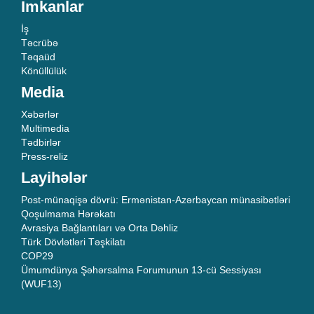
İmkanlar
İş
Təcrübə
Təqaüd
Könüllülük
Media
Xəbərlər
Multimedia
Tədbirlər
Press-reliz
Layihələr
Post-münaqişə dövrü: Ermənistan-Azərbaycan münasibətləri
Qoşulmama Hərəkatı
Avrasiya Bağlantıları və Orta Dəhliz
Türk Dövlətləri Təşkilatı
COP29
Ümumdünya Şəhərsalma Forumunun 13-cü Sessiyası
(WUF13)