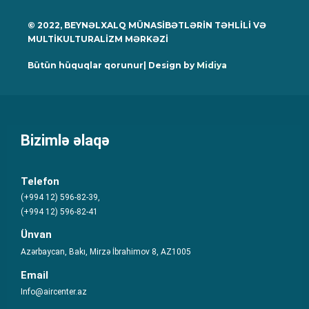
© 2022, BEYNƏLXALQ MÜNASİBƏTLƏRİN TƏHLİLİ VƏ
MULTİKULTURALİZM MƏRKƏZİ
Bütün hüquqlar qorunur| Design by
Midiya
Bizimlə əlaqə
Telefon
(+994 12) 596-82-39,
(+994 12) 596-82-41
Ünvan
Azərbaycan, Bakı, Mirzə İbrahimov 8, AZ1005
Email
Info@aircenter.az