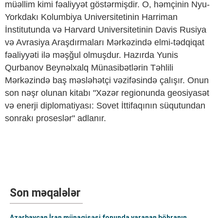
müəllim kimi fəaliyyət göstərmişdir. O, həmçinin Nyu-
Yorkdakı Kolumbiya Universitetinin Harriman
İnstitutunda və Harvard Universitetinin Davis Rusiya
və Avrasiya Araşdırmaları Mərkəzində elmi-tədqiqat
fəaliyyəti ilə məşğul olmuşdur. Hazırda Yunis
Qurbanov Beynəlxalq Münasibətlərin Təhlili
Mərkəzində baş məsləhətçi vəzifəsində çalışır. Onun
son nəşr olunan kitabı "Xəzər regionunda geosiyasət
və enerji diplomatiyası: Sovet İttifaqının süqutundan
sonrakı proseslər" adlanır.
Son məqalələr
Azərbaycan İran münaqişəsi fonunda yaranan böhranın