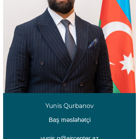
Yunis Qurbanov
Baş məsləhətçi
yunis.g@aircenter.az