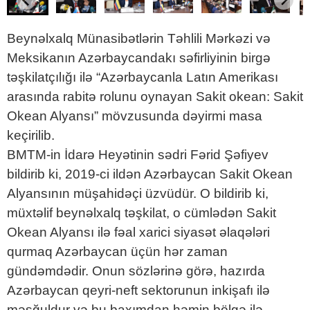
Beynəlxalq Münasibətlərin Təhlili Mərkəzi və
Meksikanın Azərbaycandakı səfirliyinin birgə
təşkilatçılığı ilə “Azərbaycanla Latın Amerikası
arasında rabitə rolunu oynayan Sakit okean: Sakit
Okean Alyansı” mövzusunda dəyirmi masa
keçirilib.
BMTM-in İdarə Heyətinin sədri Fərid Şəfiyev
bildirib ki, 2019-ci ildən Azərbaycan Sakit Okean
Alyansının müşahidəçi üzvüdür. O bildirib ki,
müxtəlif beynəlxalq təşkilat, o cümlədən Sakit
Okean Alyansı ilə fəal xarici siyasət əlaqələri
qurmaq Azərbaycan üçün hər zaman
gündəmdədir. Onun sözlərinə görə, hazırda
Azərbaycan qeyri-neft sektorunun inkişafı ilə
məşğuldur və bu baxımdan həmin bölgə ilə