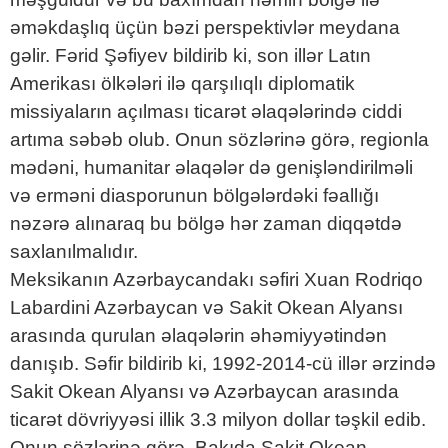
əməkdaşlıq üçün bəzi perspektivlər meydana
gəlir. Fərid Şəfiyev bildirib ki, son illər Latın
Amerikası ölkələri ilə qarşılıqlı diplomatik
missiyaların açılması ticarət əlaqələrində ciddi
artıma səbəb olub. Onun sözlərinə görə, regionla
mədəni, humanitar əlaqələr də genişləndirilməli
və erməni diasporunun bölgələrdəki fəallığı
nəzərə alınaraq bu bölgə hər zaman diqqətdə
saxlanılmalıdır.
Meksikanın Azərbaycandakı səfiri Xuan Rodriqo
Labardini Azərbaycan və Sakit Okean Alyansı
arasında qurulan əlaqələrin əhəmiyyətindən
danışıb. Səfir bildirib ki, 1992-2014-cü illər ərzində
Sakit Okean Alyansı və Azərbaycan arasında
ticarət dövriyyəsi illik 3.3 milyon dollar təşkil edib.
Onun sözlərinə görə, Bakıda Sakit Okean