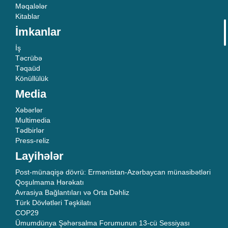
Məqalələr
Kitablar
İmkanlar
İş
Təcrübə
Təqaüd
Könüllülük
Media
Xəbərlər
Multimedia
Tədbirlər
Press-reliz
Layihələr
Post-münaqişə dövrü: Ermənistan-Azərbaycan münasibətləri
Qoşulmama Hərəkatı
Avrasiya Bağlantıları və Orta Dəhliz
Türk Dövlətləri Təşkilatı
COP29
Ümumdünya Şəhərsalma Forumunun 13-cü Sessiyası