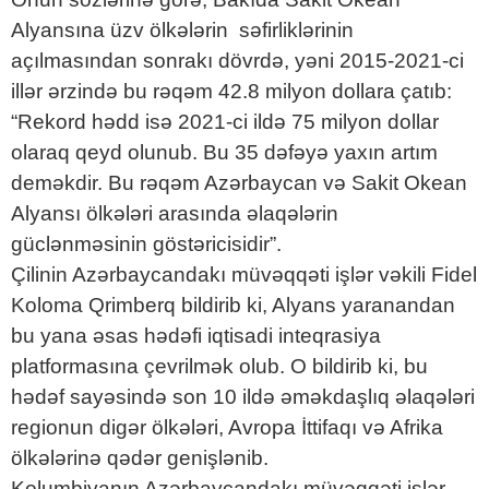
Alyansına üzv ölkələrin səfirliklərinin
açılmasından sonrakı dövrdə, yəni 2015-2021-ci
illər ərzində bu rəqəm 42.8 milyon dollara çatıb:
“Rekord hədd isə 2021-ci ildə 75 milyon dollar
olaraq qeyd olunub. Bu 35 dəfəyə yaxın artım
deməkdir. Bu rəqəm Azərbaycan və Sakit Okean
Alyansı ölkələri arasında əlaqələrin
güclənməsinin göstəricisidir”.
Çilinin Azərbaycandakı müvəqqəti işlər vəkili Fidel
Koloma Qrimberq bildirib ki, Alyans yaranandan
bu yana əsas hədəfi iqtisadi inteqrasiya
platformasına çevrilmək olub. O bildirib ki, bu
hədəf sayəsində son 10 ildə əməkdaşlıq əlaqələri
regionun digər ölkələri, Avropa İttifaqı və Afrika
ölkələrinə qədər genişlənib.
Kolumbiyanın Azərbaycandakı müvəqqəti işlər