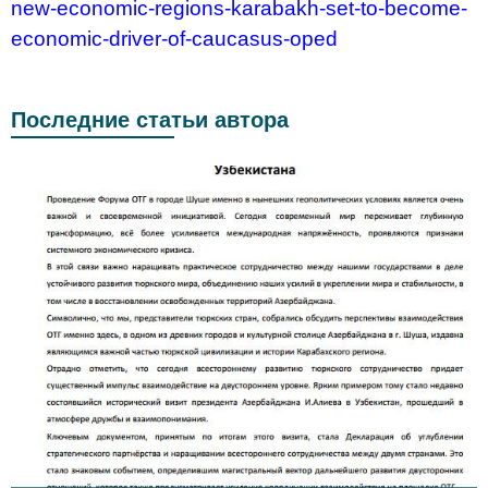
new-economic-regions-karabakh-set-to-become-
economic-driver-of-caucasus-oped
Последние статьи автора