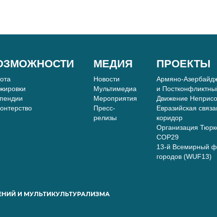
ОЗМОЖНОСТИ
МЕДИЯ
ПРОЕКТЫ
бота
Новости
Армяно-Азербайдж
жировки
Мультимедиа
и Постконфликтны
пендии
Мероприятия
Движение Неприс
онтерство
Пресс-
Евразийская связа
релизы
коридор
Организация Тюркс
COP29
13-й Всемирный ф
городов (WUF13)
ЕНИЙ И МУЛЬТИКУЛЬТУРАЛИЗМА