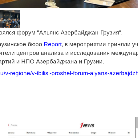
оялся форум "Альянс Азербайджан-Грузия".
рузинское бюро
Report
, в мероприятии приняли у
дители центров анализа и исследования междун
артий и НПО Азербайджана и Грузии.
/ru/v-regione/v-tbilisi-proshel-forum-alyans-azerbajdz