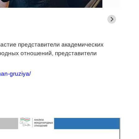
частие представители академических
ародных отношений, представители
han-gruziya/