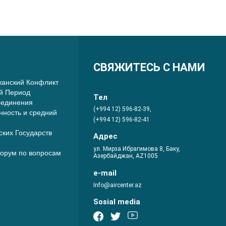
СВЯЖИТЕСЬ С НАМИ
анский Конфликт
й Период
Тел
оединения
(+994 12) 596-82-39,
нность и средний
(+994 12) 596-82-41
ких Государств
Адрес
ул. Мирза Ибрагимова 8, Баку,
орум по вопросам
Азербайджан, AZ1005
e-mail
Info@aircenter.az
Sosial media