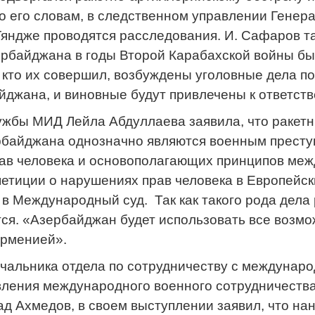
о его словам, в следственном управлении Генер
Гяндже проводятся расследования. И. Сафаров та
рбайджана в годы Второй Карабахской войны бы
 кто их совершил, возбуждены уголовные дела п
йджана, и виновные будут привлечены к ответств
ужбы МИД Лейла Абдуллаева заявила, что ракет
байджана однозначно являются военным преступ
в человека и основополагающих принципов меж
етиции о нарушениях прав человека в Европейски
в Международный суд. Так как такого рода дела 
ся. «Азербайджан будет использовать все возмо
рменией».
чальника отдела по сотрудничеству с междунар
ления международного военного сотрудничества
д Ахмедов, в своем выступлении заявил, что на