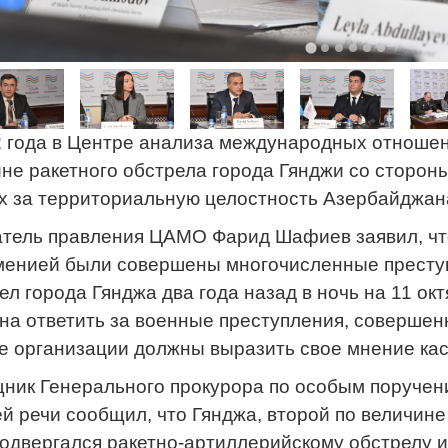
2 года в Центре анализа международных отноше
не ракетного обстрела города Гянджи со сторон
 за территориальную целостность Азербайджан
тель правления ЦАМО Фарид Шафиев заявил, чт
менией были совершены многочисленные преступ
л города Гянджа два года назад в ночь на 11 окт
а ответить за военные преступления, совершен
организации должны выразить свое мнение кас
ик Генерального прокурора по особым поручен
й речи сообщил, что Гянджа, второй по величине
одвергался ракетно-артиллерийскому обстрелу и