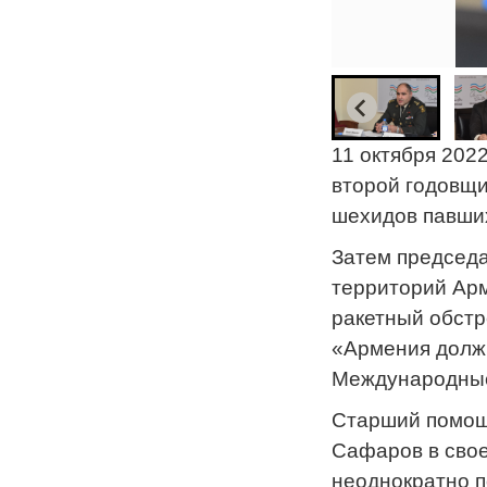
11 октября 202
второй годовщи
шехидов павших
Затем председа
территорий Ар
ракетный обстре
«Армения должн
Международные 
Старший помощн
Сафаров в свое
неоднократно п