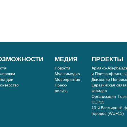
ОЗМОЖНОСТИ
МЕДИЯ
ПРОЕКТЫ
бота
Новости
Армяно-Азербайдж
жировки
Мультимедиа
и Постконфликтны
пендии
Мероприятия
Движение Неприс
онтерство
Пресс-
Евразийская связа
релизы
коридор
Организация Тюркс
COP29
13-й Всемирный ф
городов (WUF13)