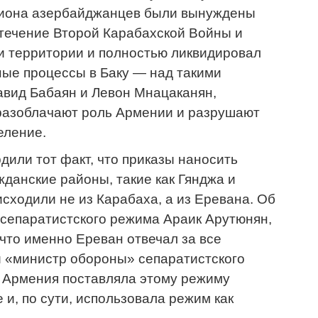
ллиона азербайджанцев были вынуждены
 течение Второй Карабахской Войны и
и территории и полностью ликвидировал
ые процессы в Баку — над такими
Давид Бабаян и Левон Мнацаканян,
 разоблачают роль Армении и разрушают
еление.
или тот факт, что приказы наносить
данские районы, такие как Гянджа и
исходили не из Карабаха, а из Еревана. Об
 сепаратистского режима Араик Арутюнян,
 что именно Ереван отвечал за все
й «министр обороны» сепаратистского
т Армения поставляла этому режиму
и, по сути, использовала режим как