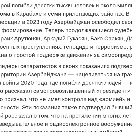
орой погибли десятки тысяч человек и около ми
дома в Карабахе и семи прилегающих районах. В
ерации в 2023 году Азербайджан освободил сво
е формирование. Теперь продолжающиеся судебн
Араик Арутюнян, Аркадий Гукасян, Бако Саакян, 
оенных преступлениях, геноциде и терроризме,
на о простой поддержке движения за самоопред
идеры сепаратистов в своих показаниях подтверд
ерритории Азербайджана — нацеливаться на граж
я войны 2020 года, где погибли десятки людей — 
ко рассказал самопровозглашенный «президент»
о признал, что не имел контроля над «армией» и
сности. Эти показания также подтвердил бывши
й рассказал о том, что на протяжении многих ле
азведывательное и радиоэлектронное вооружение 