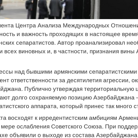
мента Центра Анализа Международных Отношени
ность и важность проходящих в настоящее время
ских сепаратистов. Автор проанализировал нео
и всех виновных и, в частности, признания вины
ессы над бывшими армянскими сепаратистскими 
нт ответственности за десятилетия агрессии, о
йджана. Публично утверждая территориальную це
вают долго сохраняемую позицию Азербайджана 
атистского аппарата, который принес так много 
та восходят к ирредентистским амбициям Армен
о мере ослабления Советского Союза. При подде
ахе объявили о выходе из состава Азербайджана