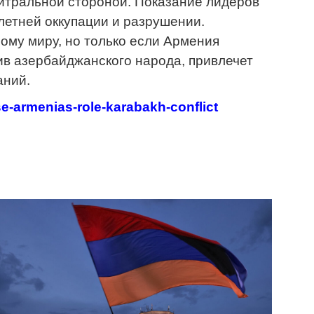
йтральной стороной. Показание лидеров
етней оккупации и разрушении.
ому миру, но только если Армения
ив азербайджанского народа, привлечет
аний.
e-armenias-role-karabakh-conflict