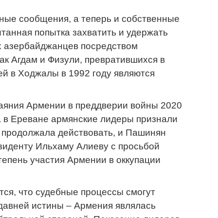
нные сообщения, а теперь и собственные
итанная попытка захватить и удержать
х азербайджанцев посредством
ак Агдам и Физули, превратившихся в
ей в Ходжалы в 1992 году являются
аяния Армении в преддверии войны 2020
да в Ереване армянские лидеры признали
я продолжала действовать, и Пашинян
езиденту Ильхаму Алиеву с просьбой
епень участия Армении в оккупации
тся, что судебные процессы смогут
давней истины – Армения являлась