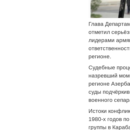
Глава Департа
отметил серьёз
лидерами армян
ответственност
регионе.
Судебные проц
назревший моме
регионе Азерба
суды подчёрки
военного сепар
Истоки конфлик
1980-х годов п
группы в Караб