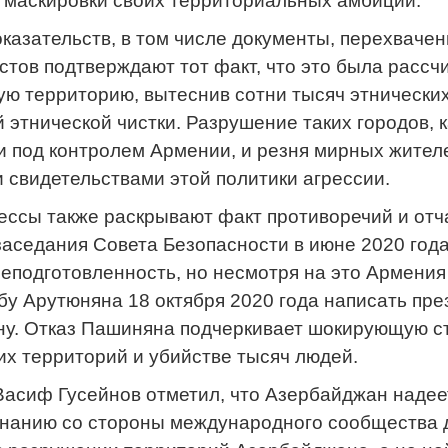
 маскировки своих территориальных амбиций.
казательств, в том числе документы, перехваче
стов подтверждают тот факт, что это была рассч
ю территорию, вытеснив сотни тысяч этнически
 этнической чистки. Разрушение таких городов, к
и под контролем Армении, и резня мирных жител
свидетельствами этой политики агрессии.
ссы также раскрывают факт противоречий и отч
 заседания Совета Безопасности в июне 2020 го
еподготовленность, но несмотря на это Армени
бу Арутюняна 18 октября 2020 года написать пр
ну. Отказ Пашиняна подчеркивает шокирующую ст
х территорий и убийстве тысяч людей.
Васиф Гусейнов отметил, что Азербайджан надее
знанию со стороны международного сообщества 