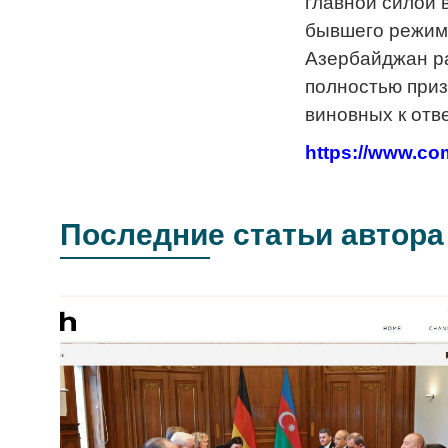
главной силой 
бывшего режима
Азербайджан ра
полностью приз
виновных к отв
https://www.co
Последние статьи автора