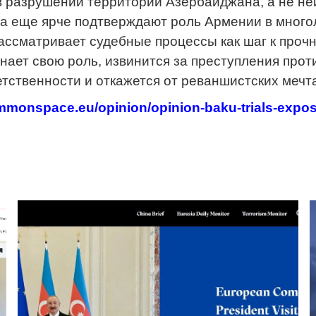
в разрушении территорий Азербайджана, а не не
 еще ярче подтверждают роль Армении в многол
ссматривает судебные процессы как шаг к прочн
нает свою роль, извинится за преступления прот
етственности и откажется от реваншистских мечт
mmonspace.eu/opinion/opinion-baku-trials-expos