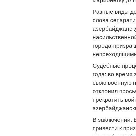
марионетку для
Разные виды до
слова сепарати
азербайджанску
насильственной
города-призрак
непреходящими 
Судебные проце
года: во время
свою военную н
отклонил прось
прекратить вой
азербайджански
В заключении, 
привести к при