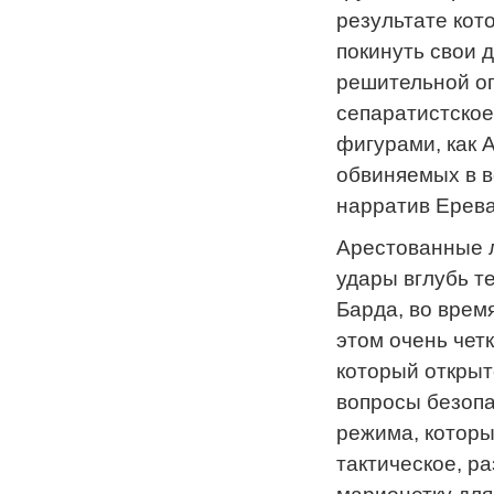
результате кот
покинуть свои 
решительной оп
сепаратистско
фигурами, как 
обвиняемых в в
нарратив Ерева
Арестованные л
удары вглубь т
Барда, во врем
этом очень чет
который открыт
вопросы безопа
режима, которы
тактическое, р