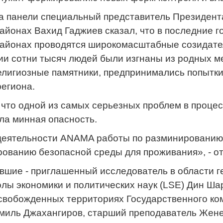
 панели специальный представитель Президента
айонах Вахид Гаджиев сказал, что в последние г
районах проводятся широкомасштабные созидате
ии сотни тысяч людей были изгнаны из родных м
елигиозные памятники, предпринимались попытки
егиона.
 что одной из самых серьезных проблем в проц
ла минная опасность.
 деятельности ANAMA работы по разминированию
ованию безопасной среды для проживания», - от
вшие - приглашенный исследователь в области 
лы экономики и политических наук (LSE) Дин Ш
свобожденных территориях Государственного ком
миль Джахангиров, старший преподаватель Жене