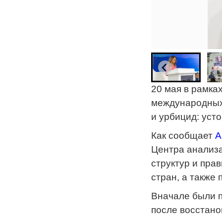
20 мая в рамка
международных
и урбицид: уст
Как сообщает
А
Центра анализ
структур и пра
стран, а также
Вначале были 
после восстано