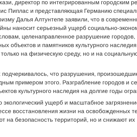
ази, директор по интегрированным городским р
с Пиплас и представляющая Германию специалис
ризму Далья Алтунтепе заявили, что в современ
йны наносит серьезный ущерб социально-эконом
 словам, целенаправленное разрушение городов,
ых объектов и памятников культурного наследия
 только на физическую среду, но и на социальну
 подчеркивалось, что разрушения, произошедши
дным примером этого. Разграбление городов и с
ектов культурного наследия на долгие годы огр
о экологический ущерб и масштабное загрязнени
ессе восстановления жизни на освобожденных те
т на безопасность территорий, но и снижают их