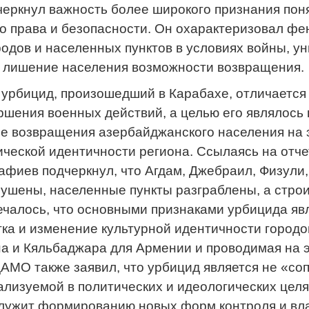
еркнул важность более широкого признания поня
 права и безопасности. Он охарактеризовал фе
одов и населенных пунктов в условиях войны, у
и лишение населения возможности возвращения.
 урбицид, произошедший в Карабахе, отличается
ршения военных действий, а целью его являлось 
 возвращения азербайджанского населения на э
ической идентичности региона. Ссылаясь на от
Шафиев подчеркнул, что Агдам, Джебраил, Физули
рушены, населенные пункты разграблены, а стр
чалось, что основными признаками урбицида яв
тка и изменение культурной идентичности городо
а и Кяльбаджара для Армении и проводимая на э
АМО также заявил, что урбицид является не «со
ализуемой в политических и идеологических целя
лужит формированию новых форм контроля и вла