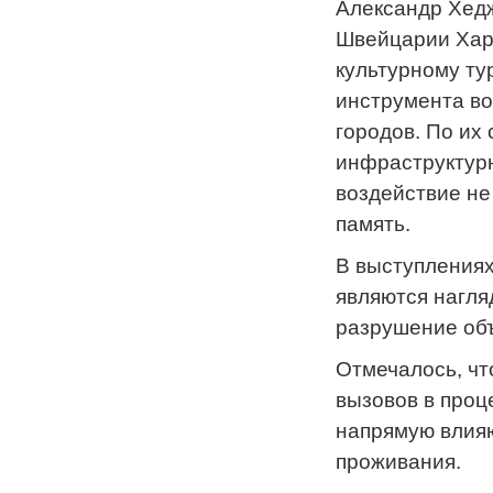
Александр Хедж
Швейцарии Хари
культурному ту
инструмента во
городов. По их
инфраструктурн
воздействие не
память.
В выступлениях
являются нагля
разрушение объ
Отмечалось, чт
вызовов в проц
напрямую влияю
проживания.