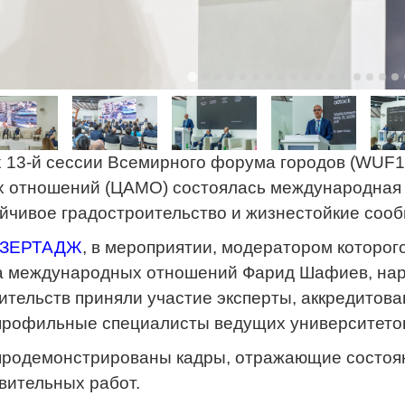
х 13-й сессии Всемирного форума городов (WUF1
 отношений (ЦАМО) состоялась международная 
ойчивое градостроительство и жизнестойкие соо
ЗЕРТАДЖ
, в мероприятии, модератором которог
а международных отношений Фарид Шафиев, наря
вительств приняли участие эксперты, аккредито
 профильные специалисты ведущих университетов
продемонстрированы кадры, отражающие состоя
вительных работ.