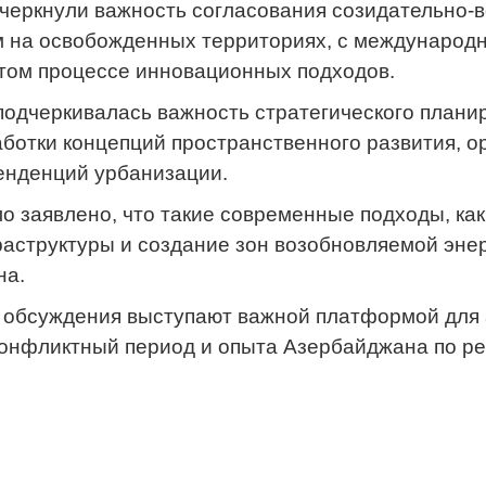
черкнули важность согласования созидательно-
 на освобожденных территориях, с международн
том процессе инновационных подходов.
 подчеркивалась важность стратегического план
аботки концепций пространственного развития, о
енденций урбанизации.
ло заявлено, что такие современные подходы, ка
структуры и создание зон возобновляемой энер
на.
 обсуждения выступают важной платформой для 
конфликтный период и опыта Азербайджана по р