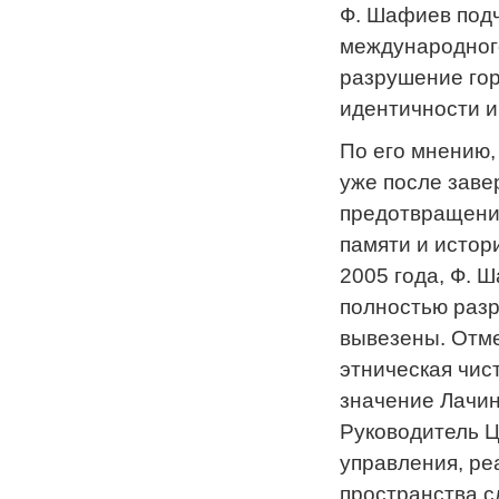
Ф. Шафиев подч
международного
разрушение гор
идентичности 
По его мнению,
уже после заве
предотвращение
памяти и истор
2005 года, Ф. 
полностью раз
вывезены. Отме
этническая чис
значение Лачин
Руководитель Ц
управления, ре
пространства с