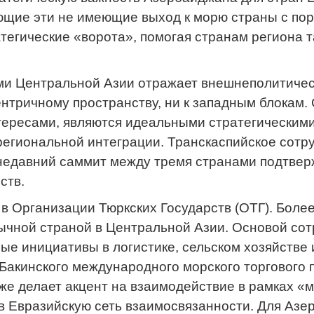
щие эти не имеющие выход к морю страны с пор
тегические «ворота», помогая странам региона т
и Центральной Азии отражает внешнеполитичес
ентричному пространству, ни к западным блокам
тересами, являются идеальными стратегическим
 региональной интеграции. Транскаспийское сот
 недавний саммит между тремя странами подтве
ств.
в Организации Тюркских Государств (ОТГ). Более
ычной страной в Центральной Азии. Основой со
ые инициативы в логистике, сельском хозяйстве и
Бакинского международного морского торгового 
же делает акцент на взаимодействие в рамках «мя
в Евразийскую сеть взаимосвязанности. Для Аз