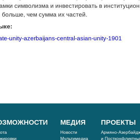
рамки символизма и инвестировать в институци
 больше, чем сумма их частей.
ыке:
state-unity-azerbaijans-central-asian-unity-1901
ОЗМОЖНОСТИ
МЕДИЯ
ПРОЕКТЫ
бота
Новости
Армяно-Азербайдж
жировки
Мультимедиа
и Постконфликтны