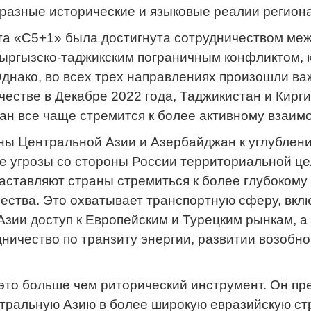
разные исторические и языковые реалии региона
та «С5+1» была достигнута сотрудничеством меж
кыргызско-таджикским пограничным конфликтом, 
днако, во всех трех направлениях произошли ва
естве в Декабре 2022 года, Таджикистан и Кирги
тан все чаще стремится к более активному взаи
ны Центральной Азии и Азербайджан к углублен
е угрозы со стороны России территориальной це
заставляют страны стремиться к более глубоком
чества. Это охватывает транспортную сферу, вк
Азии доступ к Европейским и Турецким рынкам, а
дничество по транзиту энергии, развитии возобн
это больше чем риторический инструмент. Он пр
нтральную Азию в более широкую евразийскую ст