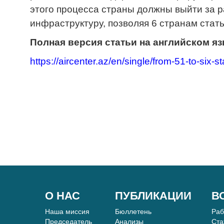
этого процесса страны должны выйти за 
инфраструктуру, позволяя 6 странам стать
Полная версия статьи на английском яз
https://aircenter.az/en/single/from-51-to-six-
О НАС
ПУБЛИКАЦИИ
В
Наша миссия
Бюллетень
Ра
Председатель
Анализы
Ста