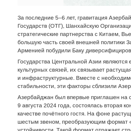
За последние 5–6 лет, гравитация Азерба
Государств (ОТГ), Шанхайскую Организац
стратегические партнерства с Китаем, Вь
большую часть своей внешней политики З
Арменией побудили Баку диверсифициров
Государства Центральной Азии являются 
культурных связей, их связывает растуща
и инфраструктурные. Вместе с необходи
стабильности, эти факторы сблизили Азе
Азербайджан был впервые приглашен на с
9 августа 2024 года, состоялась вторая к
качестве почётного гостя. На фоне расту
шестым звеном, преобразующим формат «5
устойчивости. Такой формат отражает ст