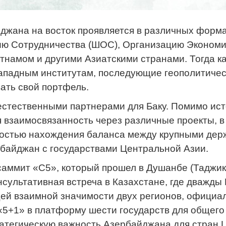
йджана на восток проявляется в различных форм
ию Сотрудничества (ШОС), Организацию Экономич
етнамом и другими Азиатскими странами. Тогда к
ападным институтам, последующие геополитичес
ать свой портфель.
естественными партнерами для Баку. Помимо ист
я взаимосвязанность через различные проекты, в
мостью нахождения баланса между крупными дер
рбайджан с государствами Центральной Азии.
аммит «С5», который прошел в Душанбе (Таджики
онсультативная встреча в Казахстане, где дважд
щей взаимной значимости двух регионов, официа
+1» в платформу шести государств для общего 
ратегическую важность Азербайджана для стран 