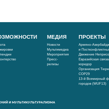
ОЗМОЖНОСТИ
МЕДИЯ
ПРОЕКТЫ
бота
Новости
Армяно-Азербайдж
жировки
Мультимедиа
и Постконфликтны
пендии
Мероприятия
Движение Неприс
онтерство
Пресс-
Евразийская связа
релизы
коридор
Организация Тюркс
COP29
13-й Всемирный ф
городов (WUF13)
ЕНИЙ И МУЛЬТИКУЛЬТУРАЛИЗМА