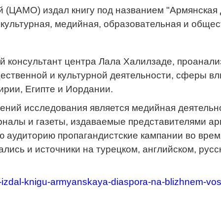
(ЦАМО) издал книгу под названием "Армянская 
, культурная, медийная, образовательная и общес
ий консультант центра Лала Халилзаде, проанал
ественной и культурной деятельности, сферы вл
ирии, Египте и Иордании.
ений исследования является медийная деятельно
рналы и газеты, издаваемые представителями ар
ю аудиторию пропагандистские кампании во вре
лись и источники на турецком, английском, рус
mo-izdal-knigu-armyanskaya-diaspora-na-blizhnem-vo