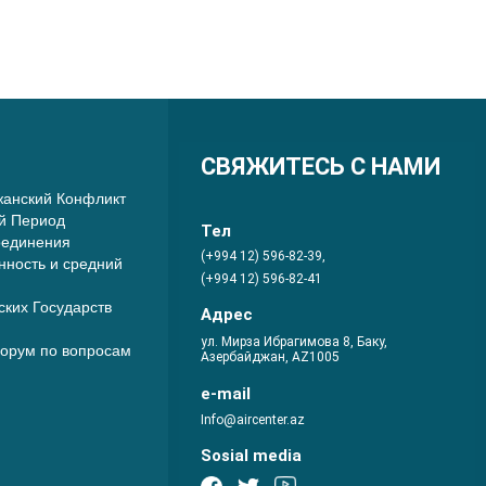
СВЯЖИТЕСЬ С НАМИ
анский Конфликт
й Период
Тел
оединения
(+994 12) 596-82-39,
нность и средний
(+994 12) 596-82-41
ких Государств
Адрес
ул. Мирза Ибрагимова 8, Баку,
орум по вопросам
Азербайджан, AZ1005
e-mail
Info@aircenter.az
Sosial media