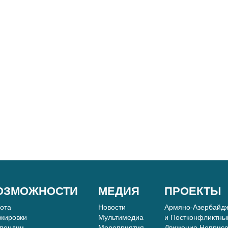
ОЗМОЖНОСТИ
МЕДИЯ
ПРОЕКТЫ
бота
Новости
Армяно-Азербайдж
жировки
Мультимедиа
и Постконфликтны
пендии
Мероприятия
Движение Неприс