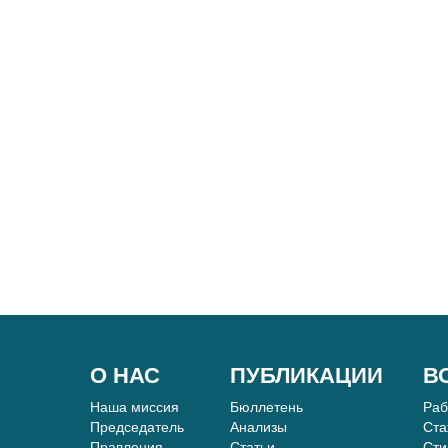
О НАС
ПУБЛИКАЦИИ
В
Наша миссия
Бюллетень
Ра
Председатель
Анализы
Ста
Правления
Статьи
Сти