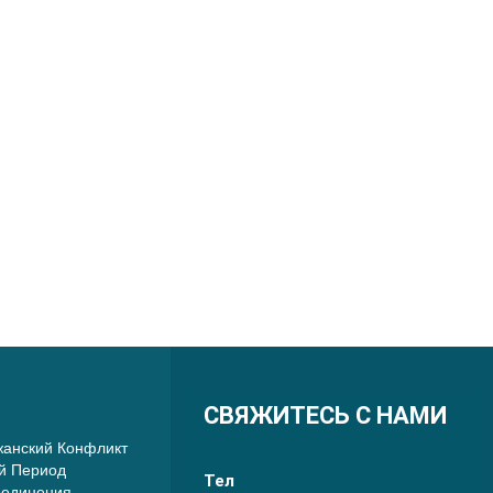
СВЯЖИТЕСЬ С НАМИ
анский Конфликт
й Период
Тел
оединения