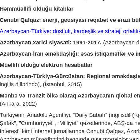
Həmmüəllifi olduğu kitablar
Cənubi Qafqaz: enerji, geosiyasi rəqabət və ərazi bü
Azerbaycan-Türkiye: dostluk, kardeşlik ve strateji ortaklı
Azərbaycan xarici siyasəti: 1991-2017,
(Azərbaycan dil
Azərbaycan-İran əməkdaşlığı: əsas istiqamətlər və i
Müəllifi olduğu elektron hesabatlar
Azərbaycan-Türkiyə-Gürcüstan: Regional əməkdaşlı
ingilis dillərində), (İstanbul, 2015)
Mənbə və Tranzit ölkə olaraq Azərbaycanın qlobal ene
(Ankara, 2022)
Türkiyənin Anadolu Agentliyi, “Daily Sabah” (ingilisdilli) qə
Şafak", "Cümhuriyyət", “Milliyet” qəzetlərində, ABŞ-da nə
Interest" kimi internet jurnallarında Cənubi Qafqaz, Azər
Azərbaycan münasibətləri haqqında qısa məqalələr yazı