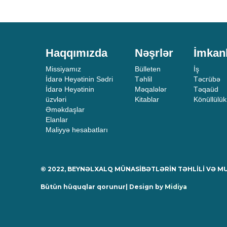
Haqqımızda
Nəşrlər
İmkan
Missiyamız
Bülleten
İş
İdarə Heyətinin Sədri
Təhlil
Təcrübə
İdarə Heyətinin
Məqalələr
Təqaüd
üzvləri
Kitablar
Könüllülük
Əməkdaşlar
Elanlar
Maliyyə hesabatları
© 2022, BEYNƏLXALQ MÜNASİBƏTLƏRİN TƏHLİLİ VƏ 
Bütün hüquqlar qorunur| Design by
Midiya