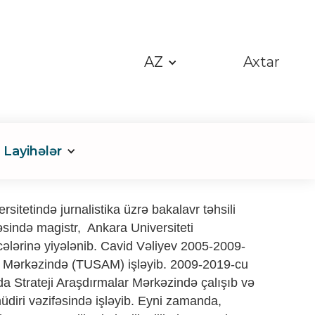
AZ
Axtar
Layihələr
sitetində jurnalistika üzrə bakalavr təhsili
əsində magistr, Ankara Universiteti
ələrinə yiyələnib. Cavid Vəliyev 2005-2009-
alar Mərkəzində (TUSAM) işləyib. 2009-2019-cu
da Strateji Araşdırmalar Mərkəzində çalışıb və
üdiri vəzifəsində işləyib. Eyni zamanda,