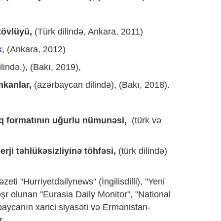
tövlüyü,
(Türk dilində, Ankara, 2011)
k
, (Ankara, 2012)
ində,), (Bakı, 2019),
mkanlar,
(azərbaycan dilində), (Bakı, 2018).
q formatının uğurlu nümunəsi,
(türk və
rji təhlükəsizliyinə töhfəsi,
(türk dilində)
zeti "Hurriyetdailynews" (İngilisdilli), "Yeni
şr olunan "Eurasia Daily Monitor", "National
baycanın xarici siyasəti və Ermənistan-
r.