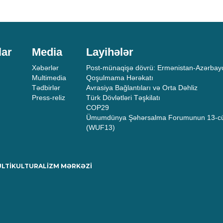
lar
Media
Layihələr
Xəbərlər
Post-münaqişə dövrü: Ermənistan-Azərbayc
Multimedia
Qoşulmama Hərəkatı
Tədbirlər
Avrasiya Bağlantıları və Orta Dəhliz
Press-reliz
Türk Dövlətləri Təşkilatı
COP29
Ümumdünya Şəhərsalma Forumunun 13-cü
(WUF13)
MULTİKULTURALİZM MƏRKƏZİ