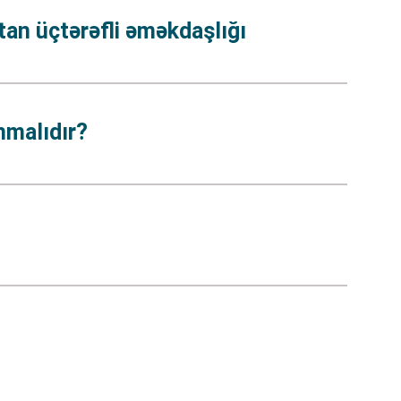
an üçtərəfli əməkdaşlığı
nmalıdır?