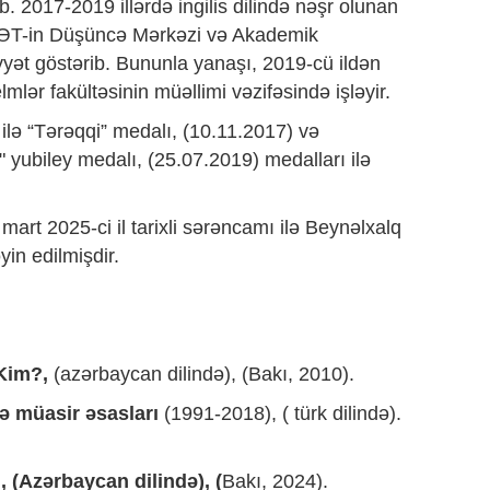
. 2017-2019 illərdə ingilis dilində nəşr olunan
 ATƏT-in Düşüncə Mərkəzi və Akademik
yət göstərib. Bununla yanaşı, 2019-cü ildən
mlər fakültəsinin müəllimi vəzifəsində işləyir.
lə “Tərəqqi” medalı, (10.11.2017) və
 yubiley medalı, (25.07.2019) medalları ilə
art 2025-ci il tarixli sərəncamı ilə Beynəlxalq
yin edilmişdir.
Kim?,
(azərbaycan dilində), (Bakı, 2010).
və müasir əsasları
(1991-2018), ( türk dilində).
 (Azərbaycan dilində), (
Bakı, 2024).