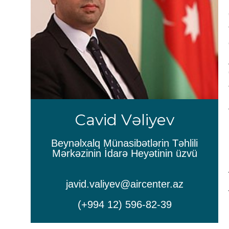
Cavid Vəliyev
Beynəlxalq Münasibətlərin Təhlili
Mərkəzinin İdarə Heyətinin üzvü
javid.valiyev@aircenter.az
(+994 12) 596-82-39