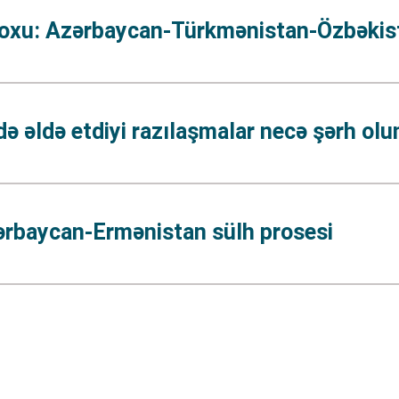
k oxu: Azərbaycan-Türkmənistan-Özbəkist
 əldə etdiyi razılaşmalar necə şərh olu
ərbaycan-Ermənistan sülh prosesi