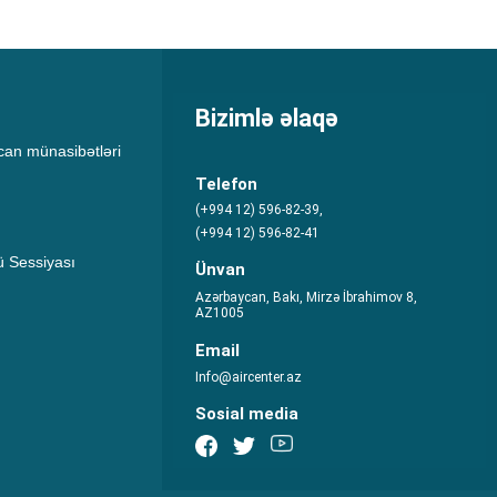
Bizimlə əlaqə
an münasibətləri
Telefon
(+994 12) 596-82-39,
(+994 12) 596-82-41
 Sessiyası
Ünvan
Azərbaycan, Bakı, Mirzə İbrahimov 8,
AZ1005
Email
Info@aircenter.az
Sosial media