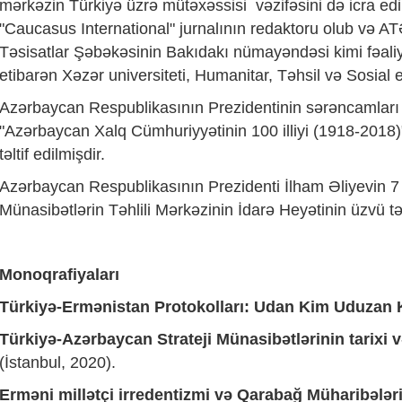
mərkəzin Türkiyə üzrə mütəxəssisi vəzifəsini də icra edib
"Caucasus International" jurnalının redaktoru olub və
Təsisatlar Şəbəkəsinin Bakıdakı nümayəndəsi kimi fəaliy
etibarən Xəzər universiteti, Humanitar, Təhsil və Sosial el
Azərbaycan Respublikasının Prezidentinin sərəncamları i
"Azərbaycan Xalq Cümhuriyyətinin 100 illiyi (1918-2018)"
təltif edilmişdir.
Azərbaycan Respublikasının Prezidenti İlham Əliyevin 7 m
Münasibətlərin Təhlili Mərkəzinin İdarə Heyətinin üzvü tə
Monoqrafiyaları
Türkiyə-Ermənistan Protokolları: Udan Kim Uduzan 
Türkiyə-Azərbaycan Strateji Münasibətlərinin tarixi 
(İstanbul, 2020).
Erməni millətçi irredentizmi və Qarabağ Müharibələri,