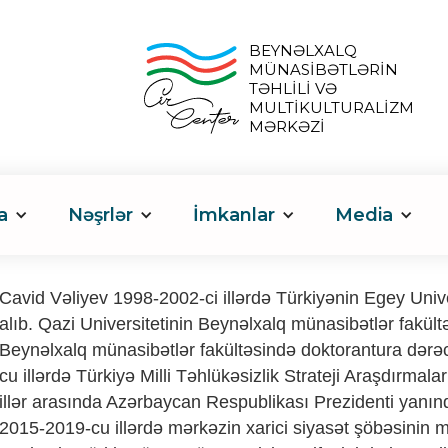
BEYNƏLXALQ
MÜNASİBƏTLƏRİN
TƏHLİLİ VƏ
MULTİKULTURALİZM
MƏRKƏZİ
a
Nəşrlər
İmkanlar
Media
Cavid Vəliyev 1998-2002-ci illərdə Türkiyənin Egey Univer
alıb. Qazi Universitetinin Beynəlxalq münasibətlər fakült
Beynəlxalq münasibətlər fakültəsində doktorantura dərəc
cu illərdə Türkiyə Milli Təhlükəsizlik Strateji Araşdırm
illər arasında Azərbaycan Respublikası Prezidenti yanın
2015-2019-cu illərdə mərkəzin xarici siyasət şöbəsinin m