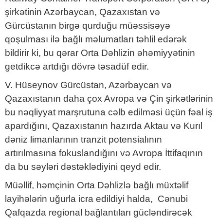
şirkətinin Azərbaycan, Qazaxıstan və
Gürcüstanın birgə qurduğu müəssisəyə
qoşulması ilə bağlı məlumatları təhlil edərək
bildirir ki, bu qərar Orta Dəhlizin əhəmiyyətinin
getdikcə artdığı dövrə təsadüf edir.
V. Hüseynov Gürcüstan, Azərbaycan və
Qazaxıstanın daha çox Avropa və Çin şirkətlərinin
bu nəqliyyat marşrutuna cəlb edilməsi üçün fəal iş
apardığını, Qazaxıstanın hazırda Aktau və Kurıl
dəniz limanlarının tranzit potensialının
artırılmasına fokuslandığını və Avropa İttifaqının
da bu səyləri dəstəklədiyini qeyd edir.
Müəllif, həmçinin Orta Dəhlizlə bağlı müxtəlif
layihələrin uğurla icra edildiyi halda, Cənubi
Qafqazda regional bağlantıları gücləndirəcək