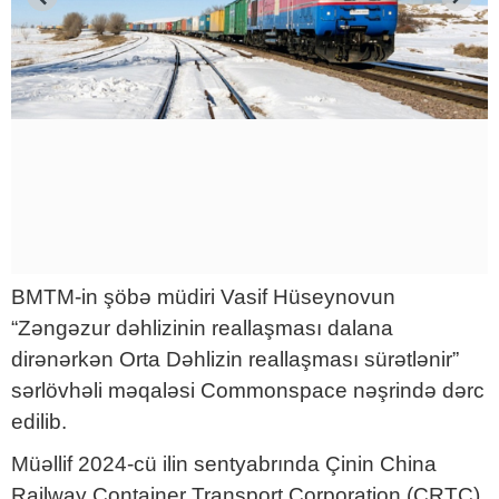
BMTM-in şöbə müdiri Vasif Hüseynovun
“Zəngəzur dəhlizinin reallaşması dalana
dirənərkən Orta Dəhlizin reallaşması sürətlənir”
sərlövhəli məqaləsi Commonspace nəşrində dərc
edilib.
Müəllif 2024-cü ilin sentyabrında Çinin China
Railway Container Transport Corporation (CRTC)