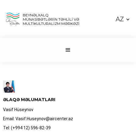
BEYNƏLXALQ
AZ
MÜNASİBƏTLƏRİN TƏHLİLİ VƏ
MULTİKULTURALİZM MƏRKƏZİ
ƏLAQƏ MƏLUMATLARI
Vasif Hüseynov
Email: Vasif.Huseynov@aircenter.az
Tel: (+994 12) 596-82-39