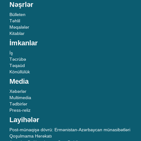
Nəşrlər
Bülleten
Təhlil
Məqalələr
Kitablar
İmkanlar
İş
Təcrübə
Təqaüd
Könüllülük
Media
Xəbərlər
Multimedia
Tədbirlər
Press-reliz
Layihələr
Post-münaqişə dövrü: Ermənistan-Azərbaycan münasibətləri
Qoşulmama Hərəkatı