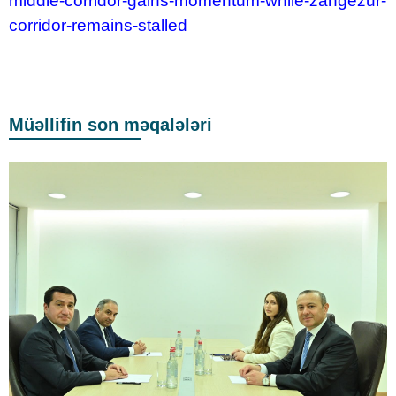
middle-corridor-gains-momentum-while-zangezur-
corridor-remains-stalled
Müəllifin son məqalələri