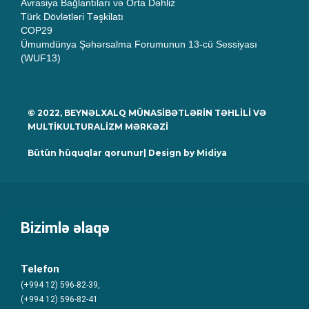
Avrasiya Bağlantıları və Orta Dəhliz
Türk Dövlətləri Təşkilatı
COP29
Ümumdünya Şəhərsalma Forumunun 13-cü Sessiyası
(WUF13)
© 2022, BEYNƏLXALQ MÜNASİBƏTLƏRİN TƏHLİLİ VƏ
MULTİKULTURALİZM MƏRKƏZİ
Bütün hüquqlar qorunur| Design by
Midiya
Bizimlə əlaqə
Telefon
(+994 12) 596-82-39,
(+994 12) 596-82-41