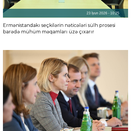
23 İyun 2026 - 10:25
Ermənistandakı seçkilərin nəticələri sülh prosesi
barədə mühüm məqamları üzə çıxarır