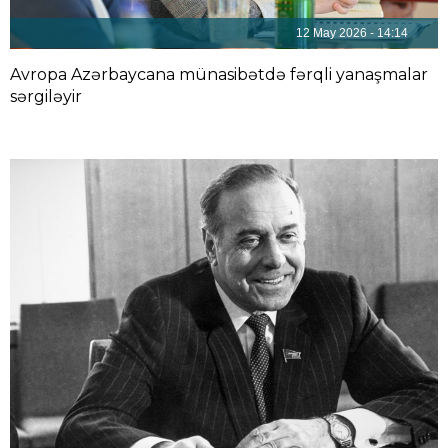
12 May 2026 - 14:14
Avropa Azərbaycana münasibətdə fərqli yanaşmalar
sərgiləyir