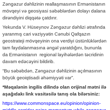
Zəngəzur dəhlizinin reallaşmasının Ermənistanın
mövqeyi və geosiyasi səbəblərdən dolayı dalana
dirəndiyini diqqətə çatdırır.
Yekunda V. Hüseynov Zəngəzur dəhlizi ətrafında
yaranmış cari vəziyyətin Cənubi Qafqazın
geostrateji mövqeyinin ona verdiyi üstünlüklərdən
tam faydalanmasına əngəl yaratdığını, bununla
da Ermənistanın regional layihələrdən təcridinin
davam edəcəyini bildirib.
“Bu səbəbdən, Zəngəzur dəhlizinin açılmasının
böyük geoiqtisadi əhəmiyyəti var”.
*Məqalənin ingilis dilində olan orijinal mətni ilə
aşağıdakı link vasitəsilə tanış ola bilərsiniz:
https://www.commonspace.eu/opinion/opinion-