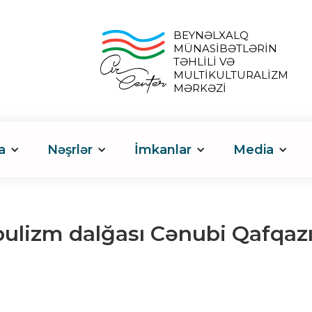
BEYNƏLXALQ
MÜNASİBƏTLƏRİN
TƏHLİLİ VƏ
MULTİKULTURALİZM
MƏRKƏZİ
a
Nəşrlər
İmkanlar
Media
ulizm dalğası Cənubi Qafqazın