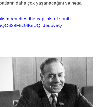
ibatların daha çox yaşanacağını və hətta
ulism-reaches-the-capitals-of-south-
ObQO628F5z9tKsUQ_Jeupv5Q