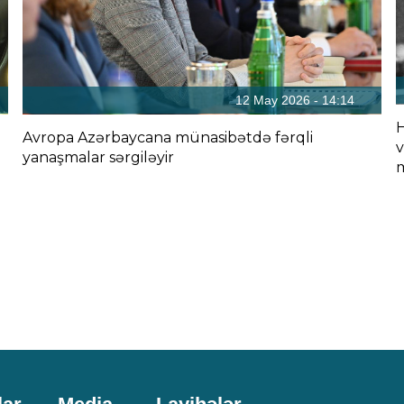
12 May 2026 - 14:14
H
Avropa Azərbaycana münasibətdə fərqli
v
yanaşmalar sərgiləyir