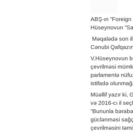
ABŞ-ın “Foreign 
Hüseynovun “Sağç
Məqalədə son ill
Cənubi Qafqazın
V.Hüseynovun bil
çevrilməsi mümkü
parlamentə nüfuz
istifadə olunmağ
Müəllif yazır ki
və 2016-cı il se
“Bununla bərabər
güclənməsi sağçı
çevrilməsini təm