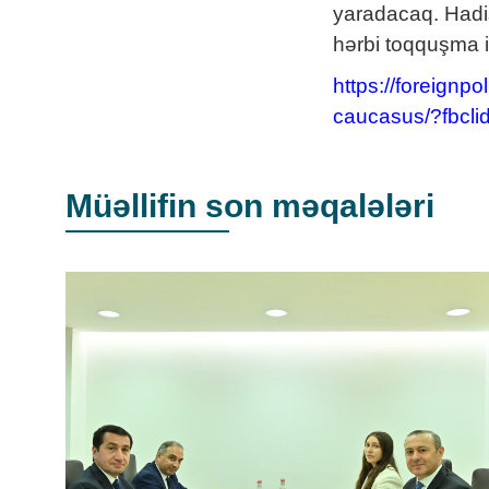
yaradacaq. Hadis
hərbi toqquşma i
https://foreignp
caucasus/?fbc
Müəllifin son məqalələri