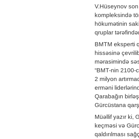
V.Hüseynov son 
kompleksində törə
hökumətinin saki
qruplar tərəfindən
BMTM eksperti qe
hissəsinə çevril
mərasimində səs
“BMT-nin 2100-cü
2 milyon artırma
erməni liderlərin
Qarabağın birləş
Gürcüstana qarşı 
Müəllif yazır ki
keçməsi və Gürcü
qaldırılması sağ