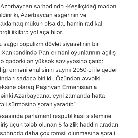
tan-Azərbaycan sərhədində -Keşikçidağ mədən
ldirir ki, Azərbaycan əsgərinin və
 saxlamaq mükün olsa da, həmin radikal
qli itkilərə yol aça bilər.
sağçı populizm dövlət siyasətinin bir
ən Xankəndində Pan-erməni oyunlarının açılış
ə qədərki ən yüksək səviyyəsinə çatıb:
ğı erməni əhalisinin sayını 2050-ci ilə qədər
rindən sadəcə biri idi. Özündən əvvəlki
in əksinə olaraq Paşinyan Ermənistanla
 nəinki Azərbaycana, eyni zamanda hətta
əli sürməsinə şərait yaradıb”.
k əsasında parlament respublikası sisteminə
riş üçün tələb olunan 5 faizlik həddin aradan
i səhnədə daha çox təmsil olunmasına şərait