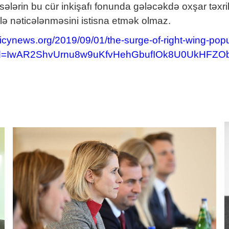
ələrin bu cür inkişafı fonunda gələcəkdə oxşar təxr
lə nəticələnməsini istisna etmək olmaz.
olicynews.org/2019/09/01/the-surge-of-right-wing-pop
lid=IwAR2ShvUrnu8w9uKfvHehGbufIOk8U0UkHFZ