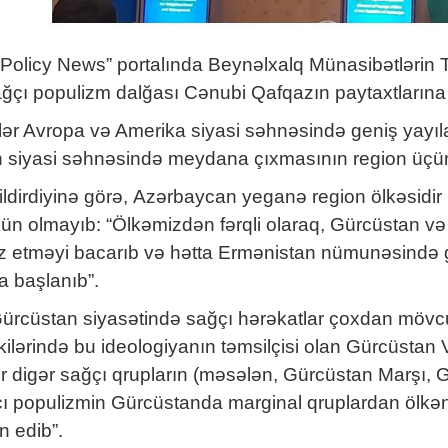
Policy News” portalında Beynəlxalq Münasibətlərin T
ı populizm dalğası Cənubi Qafqazın paytaxtlarına ç
ər Avropa və Amerika siyasi səhnəsində geniş yayılan
 siyasi səhnəsində meydana çıxmasının region üçün
dirdiyinə görə, Azərbaycan yeganə region ölkəsidir ki
n olmayıb: “Ölkəmizdən fərqli olaraq, Gürcüstan və 
 etməyi bacarıb və hətta Ermənistan nümunəsində gö
a başlanıb”.
, Gürcüstan siyasətində sağçı hərəkatlar çoxdan mövcu
çkilərində bu ideologiyanın təmsilçisi olan Gürcüstan
 digər sağçı qrupların (məsələn, Gürcüstan Marşı, Gür
 populizmin Gürcüstanda marginal qruplardan ölkənin
in edib”.