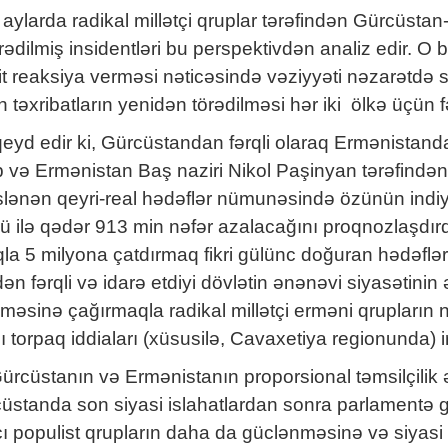
aylarda radikal millətçi qruplar tərəfindən Gürcüs
dilmiş insidentləri bu perspektivdən analiz edir. O bi
t reaksiya verməsi nəticəsində vəziyyəti nəzarətdə
 təxribatların yenidən törədilməsi hər iki ölkə üçün fər
yd edir ki, Gürcüstandan fərqli olaraq Ermənistanda 
ib və Ermənistan Baş naziri Nikol Paşinyan tərəfind
lənən qeyri-real hədəflər nümunəsində özünün indiy
 ilə qədər 913 min nəfər azalacağını proqnozlaşdırdı
qla 5 milyona çatdırmaq fikri gülünc doğuran hədəflə
dən fərqli və idarə etdiyi dövlətin ənənəvi siyasətin
məsinə çağırmaqla radikal millətçi erməni qrupların
torpaq iddiaları (xüsusilə, Cavaxetiya regionunda) ir
, Gürcüstanın və Ermənistanın proporsional təmsilçili
standa son siyasi islahatlardan sonra parlamentə gi
çı populist qrupların daha da güclənməsinə və siyas