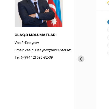
ƏLAQƏ MƏLUMATLARI
Vasif Hüseynov
Email: Vasif.Huseynov@aircenter.az
Tel: (+994 12) 596-82-39