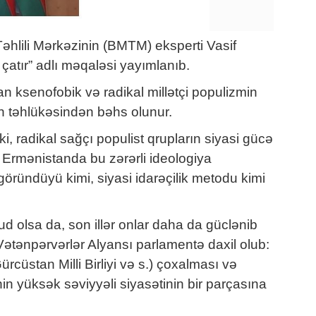
əhlili Mərkəzinin (BMTM) eksperti Vasif
atır” adlı məqaləsi yayımlanıb.
 ksenofobik və radikal millətçi populizmin
 təhlükəsindən bəhs olunur.
, radikal sağçı populist qrupların siyasi gücə
Ermənistanda bu zərərli ideologiya
ründüyü kimi, siyasi idarəçilik metodu kimi
d olsa da, son illər onlar daha da güclənib
 Vətənpərvərlər Alyansı parlamentə daxil olub:
cüstan Milli Birliyi və s.) çoxalması və
 yüksək səviyyəli siyasətinin bir parçasına