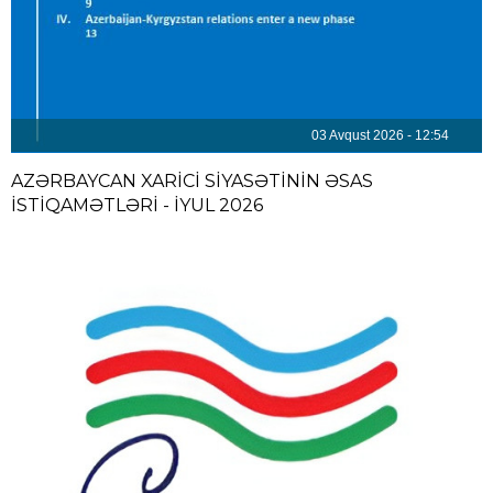
03 Avqust 2026 - 12:54
AZƏRBAYCAN XARİCİ SİYASƏTİNİN ƏSAS
İSTİQAMƏTLƏRİ - İYUL 2026