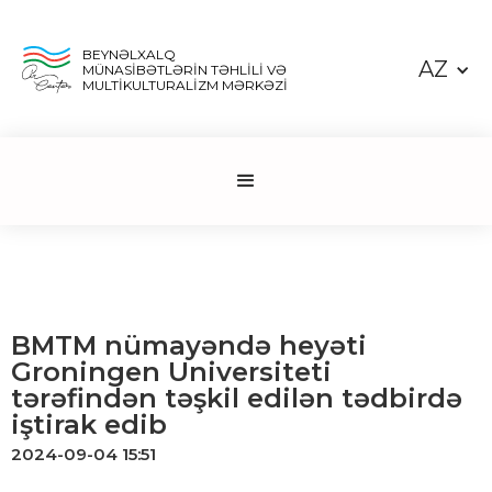
BEYNƏLXALQ
AZ
MÜNASİBƏTLƏRİN TƏHLİLİ VƏ
MULTİKULTURALİZM MƏRKƏZİ
BMTM nümayəndə heyəti
Groningen Universiteti
tərəfindən təşkil edilən tədbirdə
iştirak edib
2024-09-04 15:51