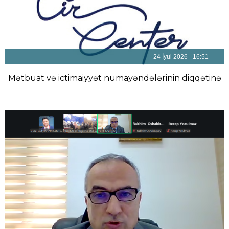
24 İyul 2026 - 16:51
Mətbuat və ictimaiyyət nümayəndələrinin diqqətinə