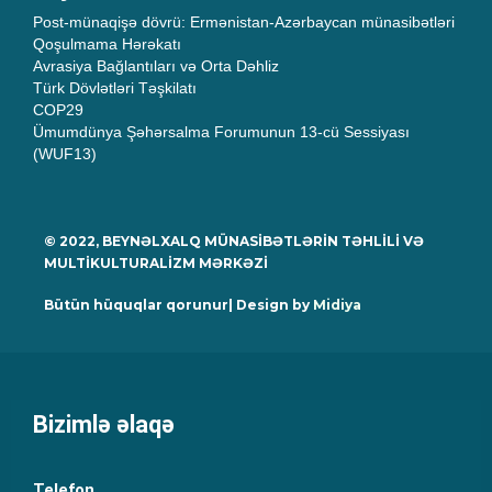
Post-münaqişə dövrü: Ermənistan-Azərbaycan münasibətləri
Qoşulmama Hərəkatı
Avrasiya Bağlantıları və Orta Dəhliz
Türk Dövlətləri Təşkilatı
COP29
Ümumdünya Şəhərsalma Forumunun 13-cü Sessiyası
(WUF13)
© 2022, BEYNƏLXALQ MÜNASİBƏTLƏRİN TƏHLİLİ VƏ
MULTİKULTURALİZM MƏRKƏZİ
Bütün hüquqlar qorunur| Design by
Midiya
Bizimlə əlaqə
Telefon