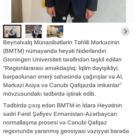
Beynəlxalq Münasibətlərin Təhlili Mərkəzinin
(BMTM) nümayəndə heyəti Niderlandın
Groningen Universiteti tərəfindən təşkil edilən
“Regionlararası əməkdaşlıq: İqlim dəyişikliyi,
bərpaolunan enerji sahəsində çağırışlar və Aİ,
Mərkəzi Asiya və Cənubi Qafqazda imkanlar”
mövzusundakı tədbirdə iştirak edib.
Tədbirdə çıxış edən BMTM-in İdarə Heyətinin
sədri Fərid Şəfiyev Ermənistan-Azərbaycan
normallaşma prosesi və Cənubi Qafqaz
regionunda yaranmış geosiyasi vəziyyət barədə