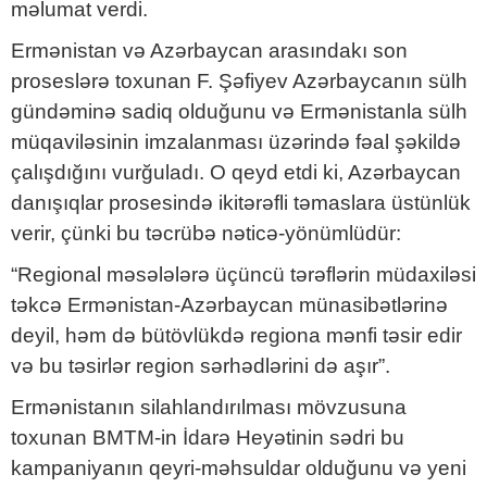
məlumat verdi.
Ermənistan və Azərbaycan arasındakı son
proseslərə toxunan F. Şəfiyev Azərbaycanın sülh
gündəminə sadiq olduğunu və Ermənistanla sülh
müqaviləsinin imzalanması üzərində fəal şəkildə
çalışdığını vurğuladı. O qeyd etdi ki, Azərbaycan
danışıqlar prosesində ikitərəfli təmaslara üstünlük
verir, çünki bu təcrübə nəticə-yönümlüdür:
“Regional məsələlərə üçüncü tərəflərin müdaxiləsi
təkcə Ermənistan-Azərbaycan münasibətlərinə
deyil, həm də bütövlükdə regiona mənfi təsir edir
və bu təsirlər region sərhədlərini də aşır”.
Ermənistanın silahlandırılması mövzusuna
toxunan BMTM-in İdarə Heyətinin sədri bu
kampaniyanın qeyri-məhsuldar olduğunu və yeni