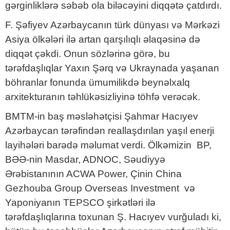
gərginliklərə səbəb ola biləcəyini diqqətə çatdırdı.
F. Şəfiyev Azərbaycanın türk dünyası və Mərkəzi
Asiya ölkələri ilə artan qarşılıqlı əlaqəsinə də
diqqət çəkdi. Onun sözlərinə görə, bu
tərəfdaşlıqlar Yaxın Şərq və Ukraynada yaşanan
böhranlar fonunda ümumilikdə beynəlxalq
arxitekturanın təhlükəsizliyinə töhfə verəcək.
BMTM-in baş məsləhətçisi Şahmar Hacıyev
Azərbaycan tərəfindən reallaşdırılan yaşıl enerji
layihələri barədə məlumat verdi. Ölkəmizin BP,
BƏƏ-nin Masdar, ADNOC, Səudiyyə
Ərəbistanının ACWA Power, Çinin China
Gezhouba Group Overseas Investment və
Yaponiyanın TEPSCO şirkətləri ilə
tərəfdaşlıqlarına toxunan Ş. Hacıyev vurğuladı ki,