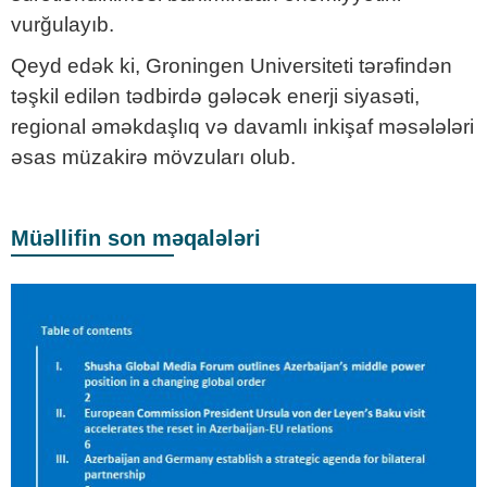
vurğulayıb.
Qeyd edək ki, Groningen Universiteti tərəfindən
təşkil edilən tədbirdə gələcək enerji siyasəti,
regional əməkdaşlıq və davamlı inkişaf məsələləri
əsas müzakirə mövzuları olub.
Müəllifin son məqalələri