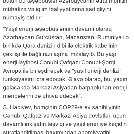
bütün bu təşəbbüslər Azərbaycanın ətraf mühitin
mühafizə və iqlim fəaliyyətlərinə sadiqliyini
nümayiş etdirir:
“Yaşıl enerji təşəbbüslərinin davamı olaraq
Azərbaycan Gürcüstan, Macarıstan, Rumıniya ilə
birlikdə Qara dənizin dibi ilə elektrik kabelinin
çəkilişi ilə bağlı razılaşma imzalayıb. Bu yaşıl
enerji layihəsi Cənubi Qafqazı Cənubi-Şərqi
Avropa ilə birləşdirəcək və “yaşıl enerji dəhlizi”
funksiyasını icra edəcək. Əlavə olaraq, bu, yaxın
gələcəkdə Mərkəzi Asiyadan bərpaolunan enerji
mənbələrini də ehtiva edəcək”.
Ş. Hacıyev, həmçinin COP29-a ev sahibliyinin
Cənubi Qafqaz və Mərkəzi Asiya dövlətləri üçün
davamlı inkişafın təşviqi və yaşıl enerjiyə keçidin
sürətləndirilməsi baxımından əhəmiyyətini