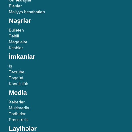
Əməkdaşlar
Elanlar
Maliyyə hesabatları
Nəşrlər
Bülleten
Təhlil
Məqalələr
Kitablar
İmkanlar
İş
Təcrübə
Təqaüd
Könüllülük
Media
Xəbərlər
Multimedia
Tədbirlər
Press-reliz
Layihələr