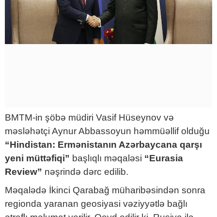
BMTM-in şöbə müdiri Vasif Hüseynov və
məsləhətçi Aynur Abbassoyun həmmüəllif olduğu
“Hindistan: Ermənistanın Azərbaycana qarşı
yeni müttəfiqi”
başlıqlı məqaləsi
“Eurasia
Review”
nəşrində dərc edilib.
Məqalədə İkinci Qarabağ müharibəsindən sonra
regionda yaranan geosiyasi vəziyyətlə bağlı