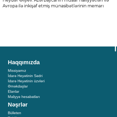
Heydər Əliyev: Azərbaycanın müasir nailiyyətləri və
Avropa ilə inkişaf etmiş münasibətlərinin memarı
Haqqımızda
Missiyamız
İdarə Heyətinin Sədri
İdarə Heyətinin üzvləri
Əməkdaşlar
Elanlar
Maliyyə hesabatları
Nəşrlər
Bülleten