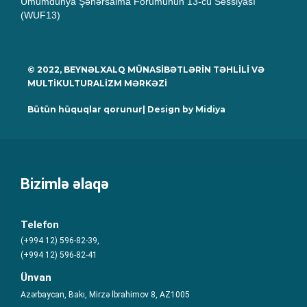
Ümumdünya Şəhərsalma Forumunun 13-cü Sessiyası
(WUF13)
© 2022, BEYNƏLXALQ MÜNASİBƏTLƏRİN TƏHLİLİ VƏ
MULTİKULTURALİZM MƏRKƏZİ
Bütün hüquqlar qorunur| Design by
Midiya
Bizimlə əlaqə
Telefon
(+994 12) 596-82-39,
(+994 12) 596-82-41
Ünvan
Azərbaycan, Bakı, Mirzə İbrahimov 8, AZ1005