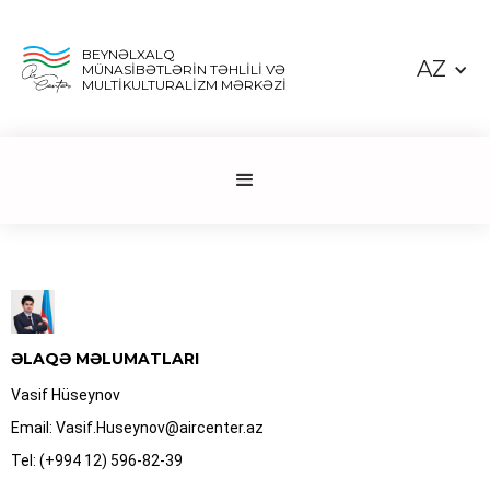
BEYNƏLXALQ
AZ
MÜNASİBƏTLƏRİN TƏHLİLİ VƏ
MULTİKULTURALİZM MƏRKƏZİ
ƏLAQƏ MƏLUMATLARI
Vasif Hüseynov
Email: Vasif.Huseynov@aircenter.az
Tel: (+994 12) 596-82-39