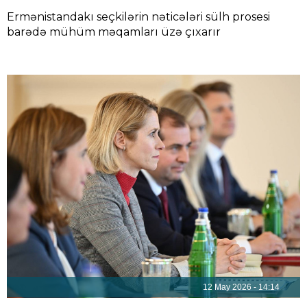
Ermənistandakı seçkilərin nəticələri sülh prosesi
barədə mühüm məqamları üzə çıxarır
12 May 2026 - 14:14