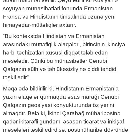
ətraflı məlumat verilir. Qeyd edilir ki, Rusiya ilə
soyuyan münasibətləri fonunda Ermənistan
Fransa və Hindistanın timsalında özünə yeni
himayədar-müttəfiqlər axtarır.
“Bu kontekstdə Hindistan və Ermənistan
arasındakı müttəfiqlik əlaqələri, birincinin ikinciyə
hərbi təchizatları xüsusi diqqət tələb edən
məsələdir. Çünki bu münasibətlər Cənubi
Qafqazın sülh və təhlükəsizliyinə ciddi təhdid
təşkil edir”.
Məqalədə bildirilir ki, Hindistanın Ermənistanla
yaxın əlaqələr qurmaqda əsas marağı Cənubi
Qafqazın geosiyasi konyukturunda öz yerini
almaqdır. Belə ki, İkinci Qarabağ müharibəsinə
qədər ikitərəfli gündəmi əsasən ticarət və inkişaf
məsələləri təşkil edirdisə, postmüharibə dövründə