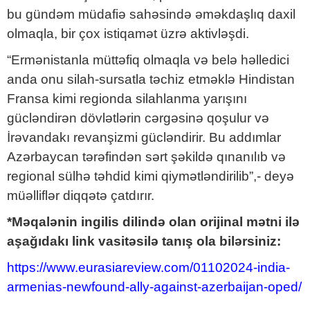
bu gündəm müdafiə sahəsində əməkdaşlıq daxil
olmaqla, bir çox istiqamət üzrə aktivləşdi.
“Ermənistanla müttəfiq olmaqla və belə həlledici
anda onu silah-sursatla təchiz etməklə Hindistan
Fransa kimi regionda silahlanma yarışını
gücləndirən dövlətlərin cərgəsinə qoşulur və
İrəvandakı revanşizmi gücləndirir. Bu addımlar
Azərbaycan tərəfindən sərt şəkildə qınanılıb və
regional sülhə təhdid kimi qiymətləndirilib”,- deyə
müəlliflər diqqətə çatdırır.
*Məqalənin ingilis dilində olan orijinal mətni ilə
aşağıdakı link vasitəsilə tanış ola bilərsiniz:
https://www.eurasiareview.com/01102024-india-
armenias-newfound-ally-against-azerbaijan-oped/