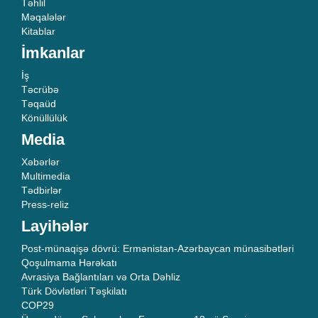
Təhlil
Məqalələr
Kitablar
İmkanlar
İş
Təcrübə
Təqaüd
Könüllülük
Media
Xəbərlər
Multimedia
Tədbirlər
Press-reliz
Layihələr
Post-münaqişə dövrü: Ermənistan-Azərbaycan münasibətləri
Qoşulmama Hərəkatı
Avrasiya Bağlantıları və Orta Dəhliz
Türk Dövlətləri Təşkilatı
COP29