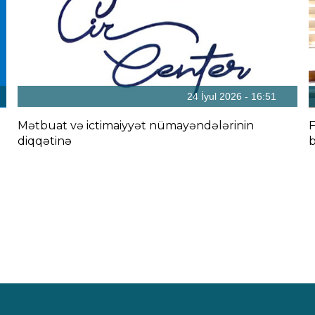
24 İyul 2026 - 16:51
Mətbuat və ictimaiyyət nümayəndələrinin
F
diqqətinə
b