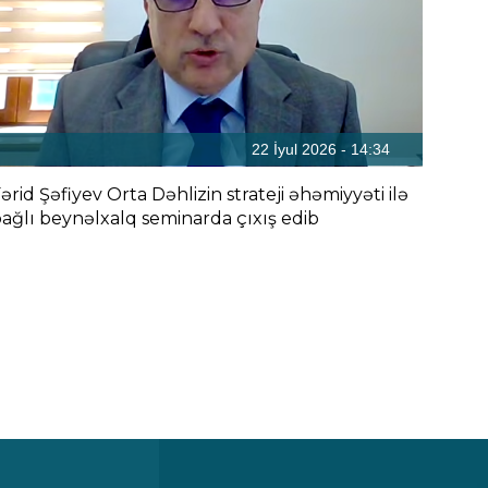
22 İyul 2026 - 14:34
ərid Şəfiyev Orta Dəhlizin strateji əhəmiyyəti ilə
ağlı beynəlxalq seminarda çıxış edib