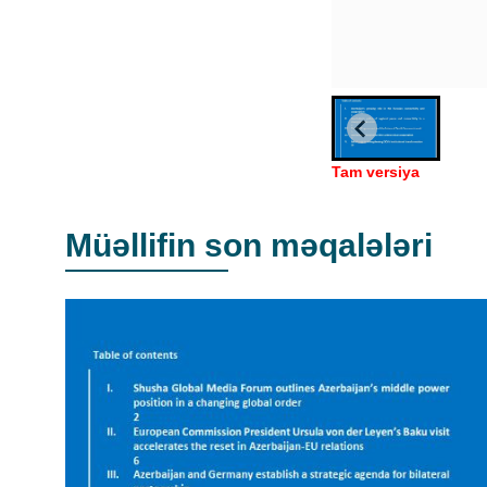
Tam versiya
Müəllifin son məqalələri