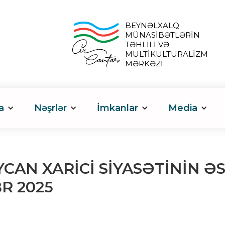
BEYNƏLXALQ
MÜNASİBƏTLƏRİN
TƏHLİLİ VƏ
MULTİKULTURALİZM
MƏRKƏZİ
a
Nəşrlər
İmkanlar
Media
CAN XARİCİ SİYASƏTİNİN ƏS
R 2025