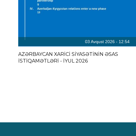
03 Avqust 2026 - 12:54
AZƏRBAYCAN XARİCİ SİYASƏTİNİN ƏSAS
İSTİQAMƏTLƏRİ - İYUL 2026