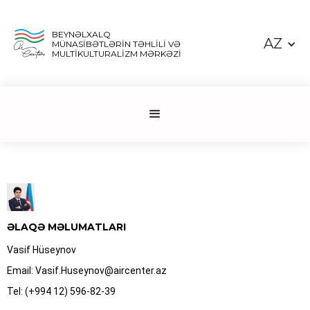
BEYNƏLXALQ
AZ
MÜNASİBƏTLƏRİN TƏHLİLİ VƏ
MULTİKULTURALİZM MƏRKƏZİ
ƏLAQƏ MƏLUMATLARI
Vasif Hüseynov
Email: Vasif.Huseynov@aircenter.az
Tel: (+994 12) 596-82-39