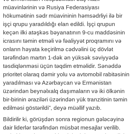
müavinlərinin və Rusiya Federasiyası
hökumətinin sədr müavininin həmsədrliyi ilə bir
işçi qrupu yaradıldığı elan edildi. İşçi qrupun
keçən ilki atəşkəs bəyanatının 9-cu maddəsinin
icrasını təmin etməli və fəaliyyət proqramını və
onların həyata keçirilmə cədvəlini üç dövlət
tərəfindən martın 1-dək ən yüksək səviyyədə
təsdiqlənməsi üçün təqdim etməlidir. Sənəddə
prioritet olaraq dəmir yolu və avtomobil rabitəsinin
yaradılması və Azərbaycan və Ermənistan
üzərindən beynəlxalq daşımaların və iki ölkənin
bir-birinin əraziləri üzərindən yük tranzitinin təmin
edilməsi göstərildi”, deyə müəllif yazıb.
Bildirilir ki, görüşdən sonra regionun gələcəyinə
dair liderlər tərəfindən müsbət mesajlar verilib.