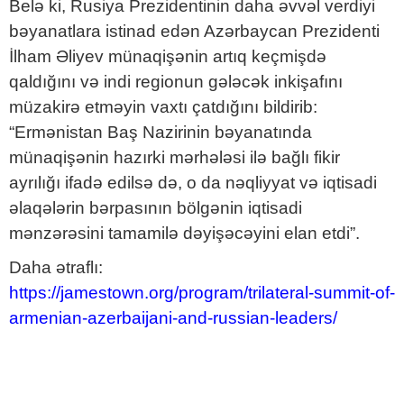
Belə ki, Rusiya Prezidentinin daha əvvəl verdiyi
bəyanatlara istinad edən Azərbaycan Prezidenti
İlham Əliyev münaqişənin artıq keçmişdə
qaldığını və indi regionun gələcək inkişafını
müzakirə etməyin vaxtı çatdığını bildirib:
“Ermənistan Baş Nazirinin bəyanatında
münaqişənin hazırki mərhələsi ilə bağlı fikir
ayrılığı ifadə edilsə də, o da nəqliyyat və iqtisadi
əlaqələrin bərpasının bölgənin iqtisadi
mənzərəsini tamamilə dəyişəcəyini elan etdi”.
Daha ətraflı:
https://jamestown.org/program/trilateral-summit-of-
armenian-azerbaijani-and-russian-leaders/