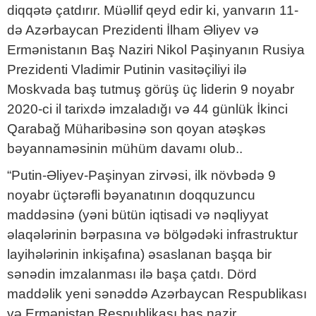
diqqətə çatdırır. Müəllif qeyd edir ki, yanvarın 11-
də Azərbaycan Prezidenti İlham Əliyev və
Ermənistanın Baş Naziri Nikol Paşinyanın Rusiya
Prezidenti Vladimir Putinin vasitəçiliyi ilə
Moskvada baş tutmuş görüş üç liderin 9 noyabr
2020-ci il tarixdə imzaladığı və 44 günlük İkinci
Qarabağ Müharibəsinə son qoyan atəşkəs
bəyannaməsinin mühüm davamı olub..
“Putin-Əliyev-Paşinyan zirvəsi, ilk növbədə 9
noyabr üçtərəfli bəyanatının doqquzuncu
maddəsinə (yəni bütün iqtisadi və nəqliyyat
əlaqələrinin bərpasına və bölgədəki infrastruktur
layihələrinin inkişafına) əsaslanan başqa bir
sənədin imzalanması ilə başa çatdı. Dörd
maddəlik yeni sənəddə Azərbaycan Respublikası
və Ermənistan Respublikası baş nazir