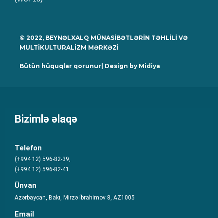
© 2022, BEYNƏLXALQ MÜNASİBƏTLƏRİN TƏHLİLİ VƏ
MULTİKULTURALİZM MƏRKƏZİ
Bütün hüquqlar qorunur| Design by
Midiya
Bizimlə əlaqə
Telefon
(+994 12) 596-82-39,
(+994 12) 596-82-41
Ünvan
Azərbaycan, Bakı, Mirzə İbrahimov 8, AZ1005
Email