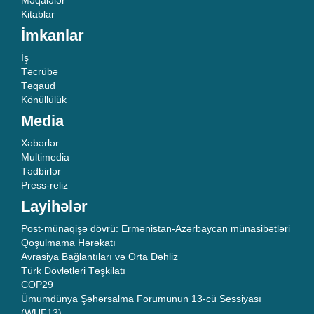
Məqalələr
Kitablar
İmkanlar
İş
Təcrübə
Təqaüd
Könüllülük
Media
Xəbərlər
Multimedia
Tədbirlər
Press-reliz
Layihələr
Post-münaqişə dövrü: Ermənistan-Azərbaycan münasibətləri
Qoşulmama Hərəkatı
Avrasiya Bağlantıları və Orta Dəhliz
Türk Dövlətləri Təşkilatı
COP29
Ümumdünya Şəhərsalma Forumunun 13-cü Sessiyası
(WUF13)