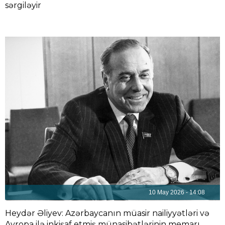
sərgiləyir
10 May 2026 - 14:08
Heydər Əliyev: Azərbaycanın müasir nailiyyətləri və
Avropa ilə inkişaf etmiş münasibətlərinin memarı