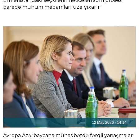
Ermənistandakı seçkilərin nəticələri sülh prosesi
barədə mühüm məqamları üzə çıxarır
12 May 2026 - 14:14
Avropa Azərbaycana münasibətdə fərqli yanaşmalar