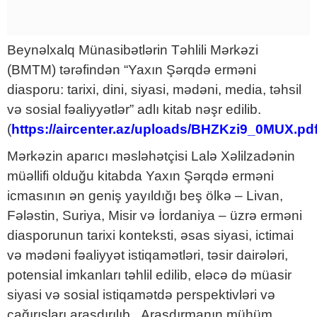
Beynəlxalq Münasibətlərin Təhlili Mərkəzi
(BMTM) tərəfindən “Yaxın Şərqdə erməni
diasporu: tarixi, dini, siyasi, mədəni, media, təhsil
və sosial fəaliyyətlər” adlı kitab nəşr edilib.
(
https://aircenter.az/uploads/BHZKzi9_0MUX.pd
Mərkəzin aparıcı məsləhətçisi Lalə Xəlilzadənin
müəllifi olduğu kitabda Yaxın Şərqdə erməni
icmasının ən geniş yayıldığı beş ölkə – Livan,
Fələstin, Suriya, Misir və İordaniya – üzrə erməni
diasporunun tarixi konteksti, əsas siyasi, ictimai
və mədəni fəaliyyət istiqamətləri, təsir dairələri,
potensial imkanları təhlil edilib, eləcə də müasir
siyasi və sosial istiqamətdə perspektivləri və
çağırışları araşdırılıb. Araşdırmanın mühüm