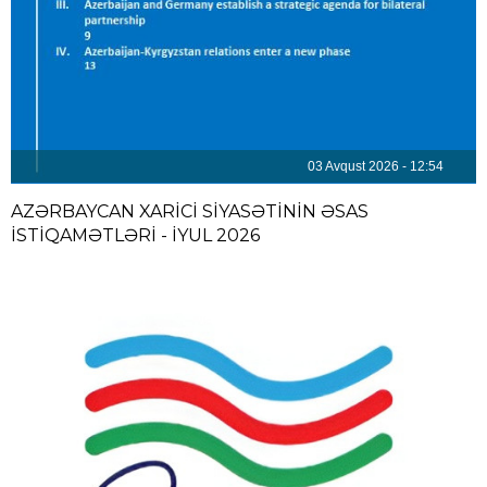
03 Avqust 2026 - 12:54
AZƏRBAYCAN XARİCİ SİYASƏTİNİN ƏSAS
İSTİQAMƏTLƏRİ - İYUL 2026