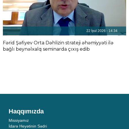
22 İyul 2026 - 14:34
Fərid Şəfiyev Orta Dəhlizin strateji əhəmiyyəti ilə
bağlı beynəlxalq seminarda çıxış edib
Haqqımızda
Missiyamız
İdarə Heyətinin Sədri