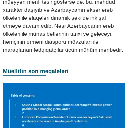
müəyyən mənfi təsir göstərsə də, bu, məhdud
xarakter daşıyıb və Azərbaycanın əksər ərəb
ölkələri ilə əlaqələri dinamik şəkildə inkişaf
etməyə davam edib. Nəşr Azərbaycanın ərəb
ölkələri ilə münasibətlərinin tarixi və gələcəyi,
həmçinin erməni diasporu mövzuları ilə
maraqlanan tədqiqatçılar üçün mühüm mənbədir.
Müəllifin son məqalələri