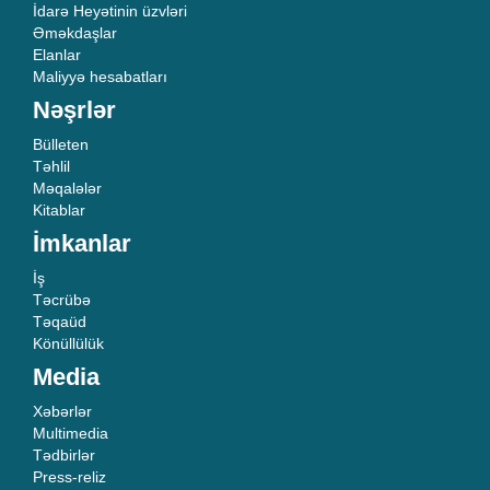
İdarə Heyətinin üzvləri
Əməkdaşlar
Elanlar
Maliyyə hesabatları
Nəşrlər
Bülleten
Təhlil
Məqalələr
Kitablar
İmkanlar
İş
Təcrübə
Təqaüd
Könüllülük
Media
Xəbərlər
Multimedia
Tədbirlər
Press-reliz