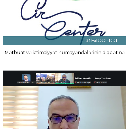
24 İyul 2026 - 16:51
Mətbuat və ictimaiyyət nümayəndələrinin diqqətinə