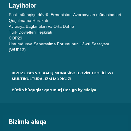
Layihələr
Post-münaqişə dövrü: Ermənistan-Azərbaycan münasibətləri
Qoşulmama Hərəkatı
Avrasiya Bağlantıları və Orta Dəhliz
Türk Dövlətləri Təşkilatı
COP29
Ümumdünya Şəhərsalma Forumunun 13-cü Sessiyası
(WUF13)
© 2022, BEYNƏLXALQ MÜNASİBƏTLƏRİN TƏHLİLİ VƏ
MULTİKULTURALİZM MƏRKƏZİ
Bütün hüquqlar qorunur| Design by
Midiya
Bizimlə əlaqə