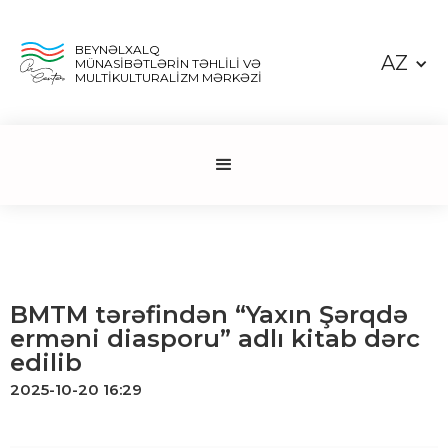
BEYNƏLXALQ
AZ
MÜNASİBƏTLƏRİN TƏHLİLİ VƏ
MULTİKULTURALİZM MƏRKƏZİ
BMTM tərəfindən “Yaxın Şərqdə
erməni diasporu” adlı kitab dərc
edilib
2025-10-20 16:29