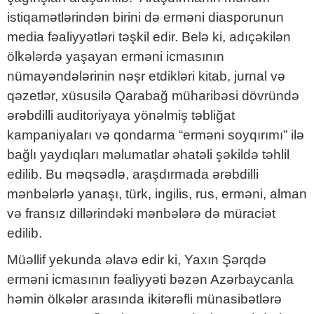
istiqamətlərindən birini də erməni diasporunun
media fəaliyyətləri təşkil edir. Belə ki, adıçəkilən
ölkələrdə yaşayan erməni icmasının
nümayəndələrinin nəşr etdikləri kitab, jurnal və
qəzetlər, xüsusilə Qarabağ müharibəsi dövründə
ərəbdilli auditoriyaya yönəlmiş təbliğat
kampaniyaları və qondarma “erməni soyqırımı” ilə
bağlı yaydıqları məlumatlar əhatəli şəkildə təhlil
edilib. Bu məqsədlə, araşdırmada ərəbdilli
mənbələrlə yanaşı, türk, ingilis, rus, erməni, alman
və fransız dillərindəki mənbələrə də müraciət
edilib.
Müəllif yekunda əlavə edir ki, Yaxın Şərqdə
erməni icmasının fəaliyyəti bəzən Azərbaycanla
həmin ölkələr arasında ikitərəfli münasibətlərə