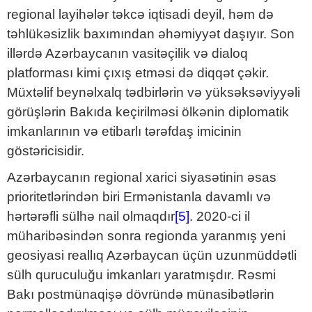
regional layihələr təkcə iqtisadi deyil, həm də
təhlükəsizlik baxımından əhəmiyyət daşıyır. Son
illərdə Azərbaycanın vasitəçilik və dialoq
platforması kimi çıxış etməsi də diqqət çəkir.
Müxtəlif beynəlxalq tədbirlərin və yüksəksəviyyəli
görüşlərin Bakıda keçirilməsi ölkənin diplomatik
imkanlarının və etibarlı tərəfdaş imicinin
göstəricisidir.
Azərbaycanın regional xarici siyasətinin əsas
prioritetlərindən biri Ermənistanla davamlı və
hərtərəfli sülhə nail olmaqdır
[5]
. 2020-ci il
müharibəsindən sonra regionda yaranmış yeni
geosiyasi reallıq Azərbaycan üçün uzunmüddətli
sülh quruculuğu imkanları yaratmışdır. Rəsmi
Bakı postmünaqişə dövründə münasibətlərin