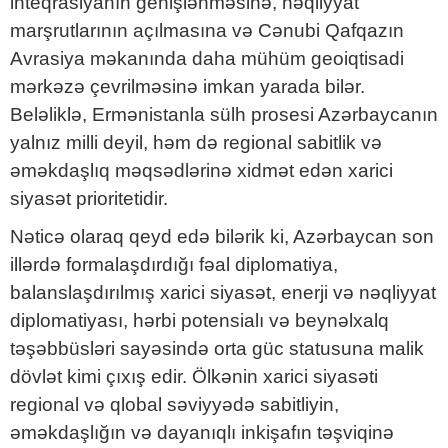
inteqrasiyanın genişlənməsinə, nəqliyyat
marşrutlarının açılmasına və Cənubi Qafqazın
Avrasiya məkanında daha mühüm geoiqtisadi
mərkəzə çevrilməsinə imkan yarada bilər.
Beləliklə, Ermənistanla sülh prosesi Azərbaycanın
yalnız milli deyil, həm də regional sabitlik və
əməkdaşlıq məqsədlərinə xidmət edən xarici
siyasət prioritetidir.
Nəticə olaraq qeyd edə bilərik ki, Azərbaycan son
illərdə formalaşdırdığı fəal diplomatiya,
balanslaşdırılmış xarici siyasət, enerji və nəqliyyat
diplomatiyası, hərbi potensialı və beynəlxalq
təşəbbüsləri sayəsində orta güc statusuna malik
dövlət kimi çıxış edir. Ölkənin xarici siyasəti
regional və qlobal səviyyədə sabitliyin,
əməkdaşlığın və dayanıqlı inkişafın təşviqinə