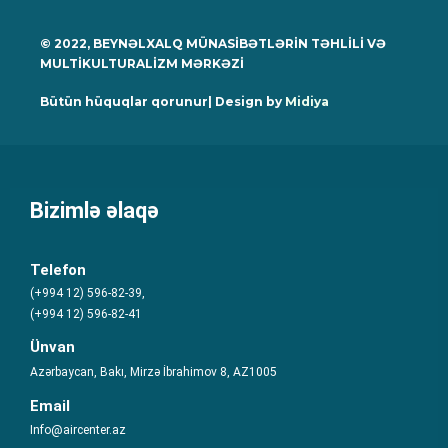
© 2022, BEYNƏLXALQ MÜNASİBƏTLƏRİN TƏHLİLİ VƏ
MULTİKULTURALİZM MƏRKƏZİ
Bütün hüquqlar qorunur| Design by
Midiya
Bizimlə əlaqə
Telefon
(+994 12) 596-82-39,
(+994 12) 596-82-41
Ünvan
Azərbaycan, Bakı, Mirzə İbrahimov 8, AZ1005
Email
Info@aircenter.az