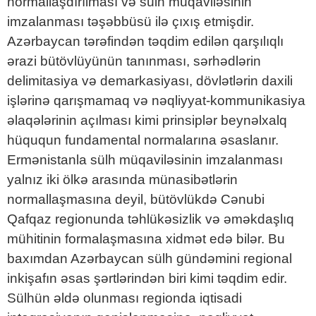
normallaşdırılması və sülh müqaviləsinin
imzalanması təşəbbüsü ilə çıxış etmişdir.
Azərbaycan tərəfindən təqdim edilən qarşılıqlı
ərazi bütövlüyünün tanınması, sərhədlərin
delimitasiya və demarkasiyası, dövlətlərin daxili
işlərinə qarışmamaq və nəqliyyat-kommunikasiya
əlaqələrinin açılması kimi prinsiplər beynəlxalq
hüququn fundamental normalarına əsaslanır.
Ermənistanla sülh müqaviləsinin imzalanması
yalnız iki ölkə arasında münasibətlərin
normallaşmasına deyil, bütövlükdə Cənubi
Qafqaz regionunda təhlükəsizlik və əməkdaşlıq
mühitinin formalaşmasına xidmət edə bilər. Bu
baxımdan Azərbaycan sülh gündəmini regional
inkişafın əsas şərtlərindən biri kimi təqdim edir.
Sülhün əldə olunması regionda iqtisadi