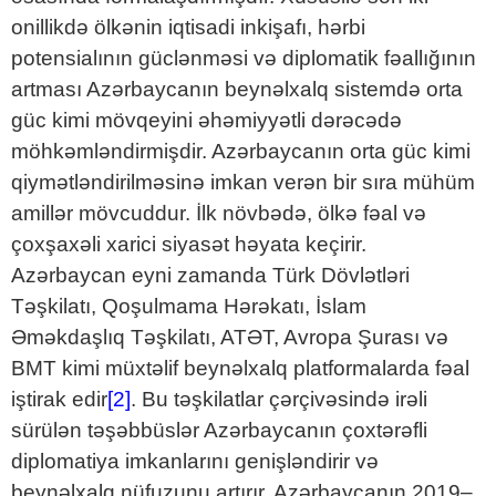
onillikdə ölkənin iqtisadi inkişafı, hərbi
potensialının güclənməsi və diplomatik fəallığının
artması Azərbaycanın beynəlxalq sistemdə orta
güc kimi mövqeyini əhəmiyyətli dərəcədə
möhkəmləndirmişdir. Azərbaycanın orta güc kimi
qiymətləndirilməsinə imkan verən bir sıra mühüm
amillər mövcuddur. İlk növbədə, ölkə fəal və
çoxşaxəli xarici siyasət həyata keçirir.
Azərbaycan eyni zamanda Türk Dövlətləri
Təşkilatı, Qoşulmama Hərəkatı, İslam
Əməkdaşlıq Təşkilatı, ATƏT, Avropa Şurası və
BMT kimi müxtəlif beynəlxalq platformalarda fəal
iştirak edir
[2]
. Bu təşkilatlar çərçivəsində irəli
sürülən təşəbbüslər Azərbaycanın çoxtərəfli
diplomatiya imkanlarını genişləndirir və
beynəlxalq nüfuzunu artırır. Azərbaycanın 2019–