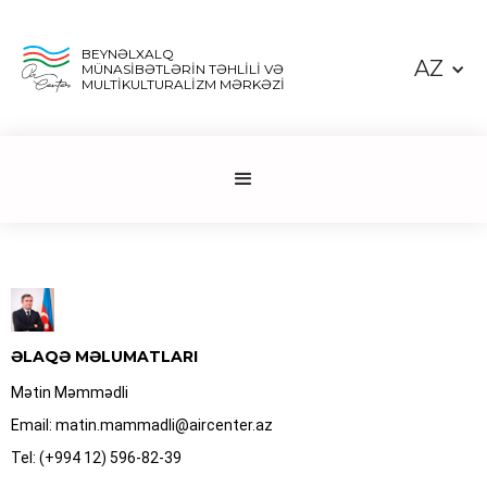
BEYNƏLXALQ
AZ
MÜNASİBƏTLƏRİN TƏHLİLİ VƏ
MULTİKULTURALİZM MƏRKƏZİ
ƏLAQƏ MƏLUMATLARI
Mətin Məmmədli
Email: matin.mammadli@aircenter.az
Tel: (+994 12) 596-82-39