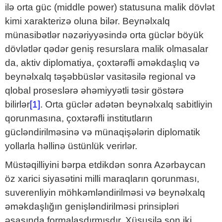
ilə orta güc (middle power) statusuna malik dövlət
kimi xarakterizə oluna bilər. Beynəlxalq
münasibətlər nəzəriyyəsində orta güclər böyük
dövlətlər qədər geniş resurslara malik olmasalar
da, aktiv diplomatiya, çoxtərəfli əməkdaşlıq və
beynəlxalq təşəbbüslər vasitəsilə regional və
qlobal proseslərə əhəmiyyətli təsir göstərə
bilirlər
[1]
. Orta güclər adətən beynəlxalq sabitliyin
qorunmasına, çoxtərəfli institutların
gücləndirilməsinə və münaqişələrin diplomatik
yollarla həllinə üstünlük verirlər.
Müstəqilliyini bərpa etdikdən sonra Azərbaycan
öz xarici siyasətini milli maraqların qorunması,
suverenliyin möhkəmləndirilməsi və beynəlxalq
əməkdaşlığın genişləndirilməsi prinsipləri
əsasında formalaşdırmışdır. Xüsusilə son iki