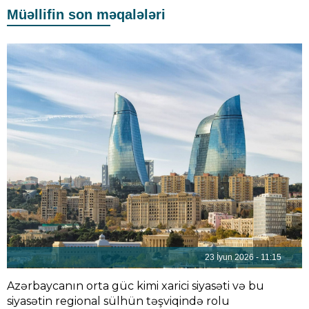
Müəllifin son məqalələri
23 İyun 2026 - 11:15
Azərbaycanın orta güc kimi xarici siyasəti və bu
siyasətin regional sülhün təşviqində rolu