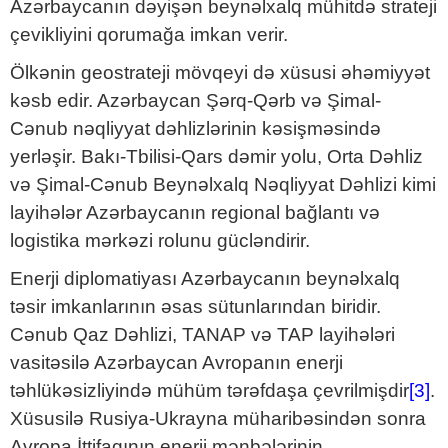
Azərbaycanın dəyişən beynəlxalq mühitdə strateji
çevikliyini qorumağa imkan verir.
Ölkənin geostrateji mövqeyi də xüsusi əhəmiyyət
kəsb edir. Azərbaycan Şərq-Qərb və Şimal-
Cənub nəqliyyat dəhlizlərinin kəsişməsində
yerləşir. Bakı-Tbilisi-Qars dəmir yolu, Orta Dəhliz
və Şimal-Cənub Beynəlxalq Nəqliyyat Dəhlizi kimi
layihələr Azərbaycanın regional bağlantı və
logistika mərkəzi rolunu gücləndirir.
Enerji diplomatiyası Azərbaycanın beynəlxalq
təsir imkanlarının əsas sütunlarından biridir.
Cənub Qaz Dəhlizi, TANAP və TAP layihələri
vasitəsilə Azərbaycan Avropanın enerji
təhlükəsizliyində mühüm tərəfdaşa çevrilmişdir
[3]
.
Xüsusilə Rusiya-Ukrayna müharibəsindən sonra
Avropa İttifaqının enerji mənbələrinin