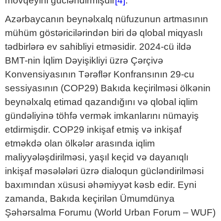
mövqeyini gücləndirmişdir
[4]
.
Azərbaycanın beynəlxalq nüfuzunun artmasının
mühüm göstəricilərindən biri də qlobal miqyaslı
tədbirlərə ev sahibliyi etməsidir. 2024-cü ildə
BMT-nin İqlim Dəyişikliyi üzrə Çərçivə
Konvensiyasının Tərəflər Konfransının 29-cu
sessiyasının (COP29) Bakıda keçirilməsi ölkənin
beynəlxalq etimad qazandığını və qlobal iqlim
gündəliyinə töhfə vermək imkanlarını nümayiş
etdirmişdir. COP29 inkişaf etmiş və inkişaf
etməkdə olan ölkələr arasında iqlim
maliyyələşdirilməsi, yaşıl keçid və dayanıqlı
inkişaf məsələləri üzrə dialoqun gücləndirilməsi
baxımından xüsusi əhəmiyyət kəsb edir. Eyni
zamanda, Bakıda keçirilən Ümumdünya
Şəhərsalma Forumu (World Urban Forum – WUF)