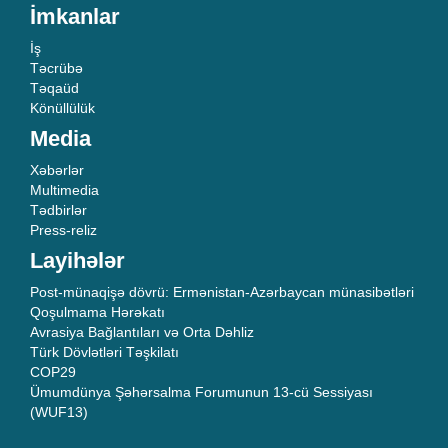
İmkanlar
İş
Təcrübə
Təqaüd
Könüllülük
Media
Xəbərlər
Multimedia
Tədbirlər
Press-reliz
Layihələr
Post-münaqişə dövrü: Ermənistan-Azərbaycan münasibətləri
Qoşulmama Hərəkatı
Avrasiya Bağlantıları və Orta Dəhliz
Türk Dövlətləri Təşkilatı
COP29
Ümumdünya Şəhərsalma Forumunun 13-cü Sessiyası
(WUF13)