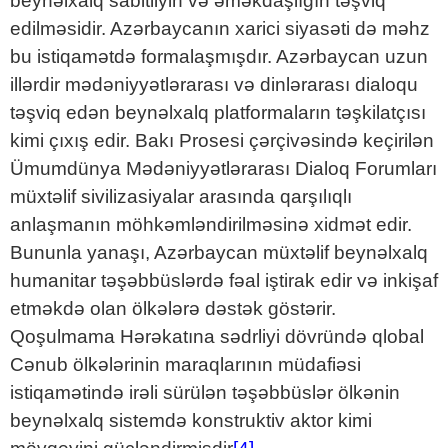
beynəlxalq sabitliyin və əməkdaşlığın təşviq
edilməsidir. Azərbaycanın xarici siyasəti də məhz
bu istiqamətdə formalaşmışdır. Azərbaycan uzun
illərdir mədəniyyətlərarası və dinlərarası dialoqu
təşviq edən beynəlxalq platformaların təşkilatçısı
kimi çıxış edir. Bakı Prosesi çərçivəsində keçirilən
Ümumdünya Mədəniyyətlərarası Dialoq Forumları
müxtəlif sivilizasiyalar arasında qarşılıqlı
anlaşmanın möhkəmləndirilməsinə xidmət edir.
Bununla yanaşı, Azərbaycan müxtəlif beynəlxalq
humanitar təşəbbüslərdə fəal iştirak edir və inkişaf
etməkdə olan ölkələrə dəstək göstərir.
Qoşulmama Hərəkatına sədrliyi dövründə qlobal
Cənub ölkələrinin maraqlarının müdafiəsi
istiqamətində irəli sürülən təşəbbüslər ölkənin
beynəlxalq sistemdə konstruktiv aktor kimi