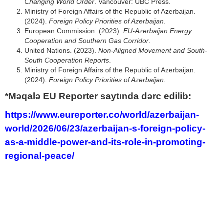
Changing World Order
. Vancouver: UBC Press.
Ministry of Foreign Affairs of the Republic of Azerbaijan.
(2024).
Foreign Policy Priorities of Azerbaijan
.
European Commission. (2023).
EU-Azerbaijan Energy
Cooperation and Southern Gas Corridor
.
United Nations. (2023).
Non-Aligned Movement and South-
South Cooperation Reports
.
Ministry of Foreign Affairs of the Republic of Azerbaijan.
(2024).
Foreign Policy Priorities of Azerbaijan
.
*Məqalə EU Reporter saytında dərc edilib:
https://www.eureporter.co/world/azerbaijan-
world/2026/06/23/azerbaijan-s-foreign-policy-
as-a-middle-power-and-its-role-in-promoting-
regional-peace/