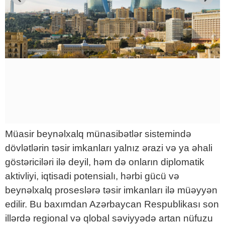
Müasir beynəlxalq münasibətlər sistemində
dövlətlərin təsir imkanları yalnız ərazi və ya əhali
göstəriciləri ilə deyil, həm də onların diplomatik
aktivliyi, iqtisadi potensialı, hərbi gücü və
beynəlxalq proseslərə təsir imkanları ilə müəyyən
edilir. Bu baxımdan Azərbaycan Respublikası son
illərdə regional və qlobal səviyyədə artan nüfuzu