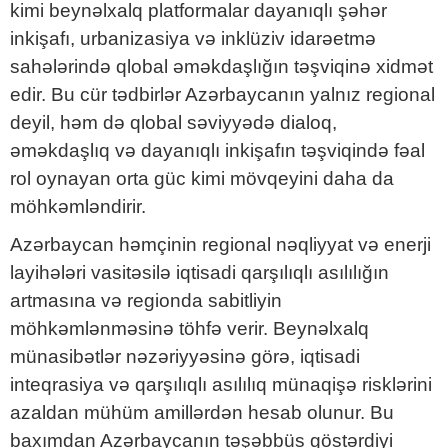
kimi beynəlxalq platformalar dayanıqlı şəhər
inkişafı, urbanizasiya və inklüziv idarəetmə
sahələrində qlobal əməkdaşlığın təşviqinə xidmət
edir. Bu cür tədbirlər Azərbaycanın yalnız regional
deyil, həm də qlobal səviyyədə dialoq,
əməkdaşlıq və dayanıqlı inkişafın təşviqində fəal
rol oynayan orta güc kimi mövqeyini daha da
möhkəmləndirir.
Azərbaycan həmçinin regional nəqliyyat və enerji
layihələri vasitəsilə iqtisadi qarşılıqlı asılılığın
artmasına və regionda sabitliyin
möhkəmlənməsinə töhfə verir. Beynəlxalq
münasibətlər nəzəriyyəsinə görə, iqtisadi
inteqrasiya və qarşılıqlı asılılıq münaqişə risklərini
azaldan mühüm amillərdən hesab olunur. Bu
baxımdan Azərbaycanın təşəbbüs göstərdiyi