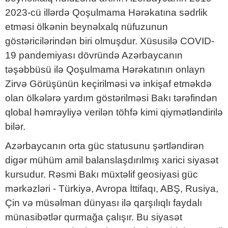
2023-cü illərdə Qoşulmama Hərəkatına sədrlik
etməsi ölkənin beynəlxalq nüfuzunun
göstəricilərindən biri olmuşdur. Xüsusilə COVID-
19 pandemiyası dövründə Azərbaycanın
təşəbbüsü ilə Qoşulmama Hərəkatının onlayn
Zirvə Görüşünün keçirilməsi və inkişaf etməkdə
olan ölkələrə yardım göstərilməsi Bakı tərəfindən
qlobal həmrəyliyə verilən töhfə kimi qiymətləndirilə
bilər.
Azərbaycanın orta güc statusunu şərtləndirən
digər mühüm amil balanslaşdırılmış xarici siyasət
kursudur. Rəsmi Bakı müxtəlif geosiyasi güc
mərkəzləri - Türkiyə, Avropa İttifaqı, ABŞ, Rusiya,
Çin və müsəlman dünyası ilə qarşılıqlı faydalı
münasibətlər qurmağa çalışır. Bu siyasət