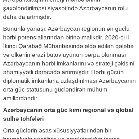
şaxələndirilməsi siyasətində Azərbaycanın rolu
daha da artmışdır.
Bununla yanaşı, Azərbaycan regionun ən güclü
hərbi potensiallarından birinə malikdir. 2020-ci il
İkinci Qarabağ Müharibəsində əldə edilən qələbə
və ölkənin ərazi bütövlüyünün bərpa olunması
Azərbaycanın hərbi imkanlarını və strateji çəkisini
əhəmiyyətli dərəcədə artırmışdır. Hərbi gücün
diplomatik imkanlarla uzlaşdırılması Azərbaycanın
orta güc statusunu gücləndirən mühüm
amillərdəndir.
Azərbaycanın orta güc kimi regional və qlobal
sülhə töhfələri
Orta güclərin əsas xüsusiyyətlərindən biri