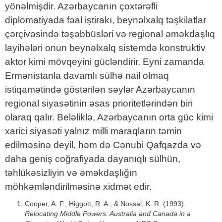
yönəlmişdir. Azərbaycanın çoxtərəfli
diplomatiyada fəal iştirakı, beynəlxalq təşkilatlar
çərçivəsində təşəbbüsləri və regional əməkdaşlıq
layihələri onun beynəlxalq sistemdə konstruktiv
aktor kimi mövqeyini gücləndirir. Eyni zamanda
Ermənistanla davamlı sülhə nail olmaq
istiqamətində göstərilən səylər Azərbaycanın
regional siyasətinin əsas prioritetlərindən biri
olaraq qalır. Beləliklə, Azərbaycanın orta güc kimi
xarici siyasəti yalnız milli maraqların təmin
edilməsinə deyil, həm də Cənubi Qafqazda və
daha geniş coğrafiyada dayanıqlı sülhün,
təhlükəsizliyin və əməkdaşlığın
möhkəmləndirilməsinə xidmət edir.
Cooper, A. F., Higgott, R. A., & Nossal, K. R. (1993).
Relocating Middle Powers: Australia and Canada in a