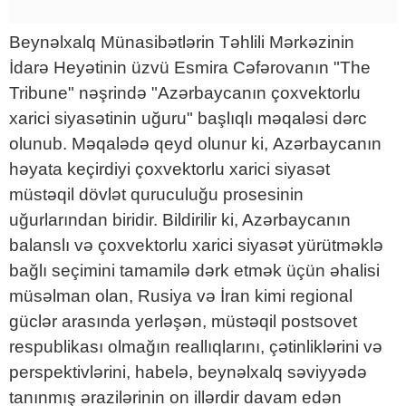
Beynəlxalq Münasibətlərin Təhlili Mərkəzinin
İdarə Heyətinin üzvü Esmira Cəfərovanın "The
Tribune" nəşrində "Azərbaycanın çoxvektorlu
xarici siyasətinin uğuru" başlıqlı məqaləsi dərc
olunub. Məqalədə qeyd olunur ki, Azərbaycanın
həyata keçirdiyi çoxvektorlu xarici siyasət
müstəqil dövlət quruculuğu prosesinin
uğurlarından biridir. Bildirilir ki, Azərbaycanın
balanslı və çoxvektorlu xarici siyasət yürütməklə
bağlı seçimini tamamilə dərk etmək üçün əhalisi
müsəlman olan, Rusiya və İran kimi regional
güclər arasında yerləşən, müstəqil postsovet
respublikası olmağın reallıqlarını, çətinliklərini və
perspektivlərini, habelə, beynəlxalq səviyyədə
tanınmış ərazilərinin on illərdir davam edən