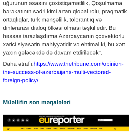
uğurunun əsasını çoxistiqamətlilik, Qoşulmama
hərəkatının sədri kimi artan qlobal rolu, praqmatik
ortaqlıqlar, türk mənşəlilik, tolerantlıq və
dinlərarası dialoq ölkəsi olması təşkil edir. Bu
həssas tarazlaşdırma Azərbaycanın çoxvektorlu
xarici siyasətin mahiyyətidir və ehtimal ki, bu xətt
yaxın gələcəkdə də davam etdiriləcək".
Daha ətraflı:
https://www.thetribune.com/opinion-
the-success-of-azerbaijans-multi-vectored-
foreign-policy/
Müəllifin son məqalələri