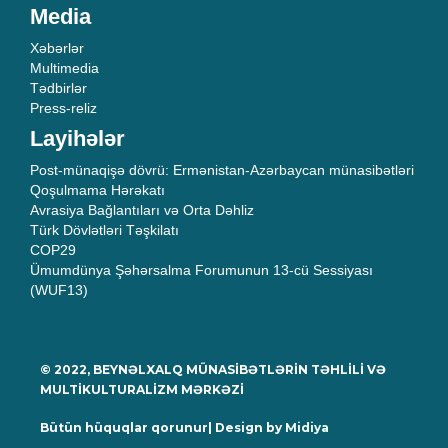
Media
Xəbərlər
Multimedia
Tədbirlər
Press-reliz
Layihələr
Post-münaqişə dövrü: Ermənistan-Azərbaycan münasibətləri
Qoşulmama Hərəkatı
Avrasiya Bağlantıları və Orta Dəhliz
Türk Dövlətləri Təşkilatı
COP29
Ümumdünya Şəhərsalma Forumunun 13-cü Sessiyası
(WUF13)
© 2022, BEYNƏLXALQ MÜNASİBƏTLƏRİN TƏHLİLİ VƏ
MULTİKULTURALİZM MƏRKƏZİ
Bütün hüquqlar qorunur| Design by
Midiya