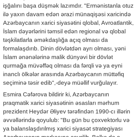
işğalını başa düşmək lazımdır. "Ermənistanla otuz
ilə yaxın davam edən ərazi münaqişəsi xaricində
Azərbaycanın xarici siyasətini qlobal, Avroatlantik,
İslam dəyərlərini təmsil edən regional və qlobal
təşkilatlarla əməkdaşlığa açıq olması da
formalaşdırıb. Dinin dövlətdən ayrı olması, yəni
İslam ənənələrinə malik dünyəvi bir dövlət
qurmağa müvəffəq olması da fərqli və ya eyni
inanclı ölkələr arasında Azərbaycanın müttəfiq
seçiminə təsir edib",-deyə müəllif vurğulayır.
Esmira Cəfərova bildirir ki, Azərbaycanın
praqmatik xarici siyasətinin əsasları mərhum
prezident Heydər Əliyev tərəfindən 1990-cı illərin
əvvəllərində qoyulub: "Bu gün bu çoxvektorlu və
ya balanslaşdırılmış xarici siyasət strategiyası