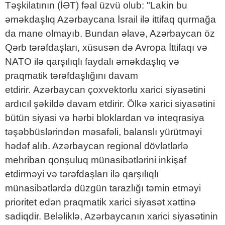
Təşkilatının (İƏT) fəal üzvü olub: "Lakin bu
əməkdaşlıq Azərbaycana İsrail ilə ittifaq qurmağa
da mane olmayıb. Bundan əlavə, Azərbaycan öz
Qərb tərəfdaşları, xüsusən də Avropa İttifaqı və
NATO ilə qarşılıqlı faydalı əməkdaşlıq və
praqmatik tərəfdaşlığını davam
etdirir. Azərbaycan çoxvektorlu xarici siyasətini
ardıcıl şəkildə davam etdirir. Ölkə xarici siyasətini
bütün siyasi və hərbi bloklardan və inteqrasiya
təşəbbüslərindən məsafəli, balanslı yürütməyi
hədəf alıb. Azərbaycan regional dövlətlərlə
mehriban qonşuluq münasibətlərini inkişaf
etdirməyi və tərəfdaşları ilə qarşılıqlı
münasibətlərdə düzgün tarazlığı təmin etməyi
prioritet edən praqmatik xarici siyasət xəttinə
sadiqdir. Beləliklə, Azərbaycanın xarici siyasətinin