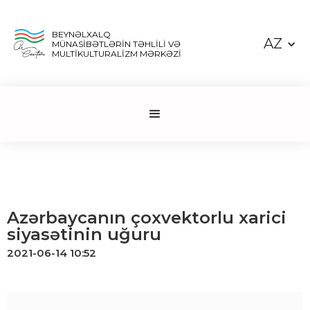
BEYNƏLXALQ
AZ
MÜNASİBƏTLƏRİN TƏHLİLİ VƏ
MULTİKULTURALİZM MƏRKƏZİ
Azərbaycanın çoxvektorlu xarici
siyasətinin uğuru
2021-06-14 10:52