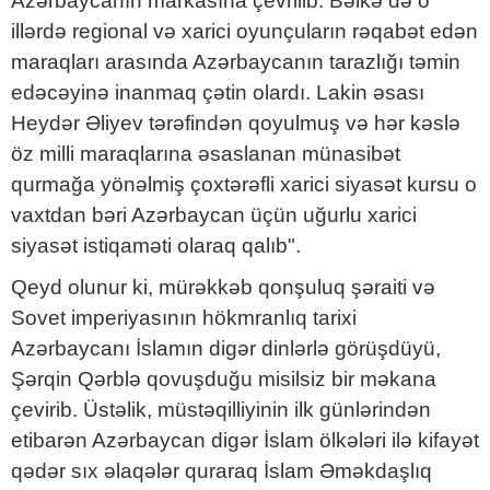
Azərbaycanın markasına çevrilib. Bəlkə də o
illərdə regional və xarici oyunçuların rəqabət edən
maraqları arasında Azərbaycanın tarazlığı təmin
edəcəyinə inanmaq çətin olardı. Lakin əsası
Heydər Əliyev tərəfindən qoyulmuş və hər kəslə
öz milli maraqlarına əsaslanan münasibət
qurmağa yönəlmiş çoxtərəfli xarici siyasət kursu o
vaxtdan bəri Azərbaycan üçün uğurlu xarici
siyasət istiqaməti olaraq qalıb".
Qeyd olunur ki, mürəkkəb qonşuluq şəraiti və
Sovet imperiyasının hökmranlıq tarixi
Azərbaycanı İslamın digər dinlərlə görüşdüyü,
Şərqin Qərblə qovuşduğu misilsiz bir məkana
çevirib. Üstəlik, müstəqilliyinin ilk günlərindən
etibarən Azərbaycan digər İslam ölkələri ilə kifayət
qədər sıx əlaqələr quraraq İslam Əməkdaşlıq