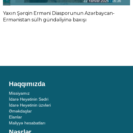
22 Yanvar 2026 - 16:36
Yaxın Şərqin Erməni Diasporunun Azərbaycan-
Ermənistan sülh gündəliyinə baxışı
Haqqımızda
Missiyamız
İdarə Heyətinin Sədri
İdarə Heyətinin üzvləri
Əməkdaşlar
Elanlar
Maliyyə hesabatları
Nəşrlər