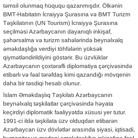
təmsil olunmaq hüququ qazanmışdır. Ölkənin
BMT-Habitatın İcraiyyə Şurasına və BMT Turizm
Təşkilatının (UN Tourism) İcraiyyə Şurasına
seçilməsi Azərbaycanın dayanıqlı inkişaf,
şəhərsalma və turizm sahələrində beynəlxalq
əməkdaşlığa verdiyi töhfələrin yüksək
qiymətləndirildiyini göstərir. Bu üzvlüklər
Azərbaycanın çoxtərəfli diplomatiya çərçivəsində
etibarlı və fəal tərəfdaş kimi qazandığı mövqenin
daha bir təsdiqi hesab olunur.
İslam Əməkdaşlıq Təşkilatı Azərbaycanın
beynəlxalq təşkilatlar çərçivəsində həyata
keçirdiyi diplomatik fəaliyyətdə xüsusi yer tutur.
1991-ci ildə təşkilata üzv olduqdan etibarən
Azərbaycan üzv dövlətlər arasında siyasi, iqtisadi,