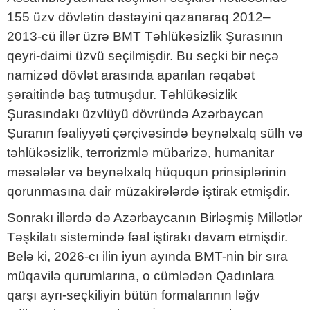
155 üzv dövlətin dəstəyini qazanaraq 2012–
2013-cü illər üzrə BMT Təhlükəsizlik Şurasının
qeyri-daimi üzvü seçilmişdir. Bu seçki bir neçə
namizəd dövlət arasında aparılan rəqabət
şəraitində baş tutmuşdur. Təhlükəsizlik
Şurasındakı üzvlüyü dövründə Azərbaycan
Şuranın fəaliyyəti çərçivəsində beynəlxalq sülh və
təhlükəsizlik, terrorizmlə mübarizə, humanitar
məsələlər və beynəlxalq hüququn prinsiplərinin
qorunmasına dair müzakirələrdə iştirak etmişdir.
Sonrakı illərdə də Azərbaycanın Birləşmiş Millətlər
Təşkilatı sistemində fəal iştirakı davam etmişdir.
Belə ki, 2026-cı ilin iyun ayında BMT-nin bir sıra
müqavilə qurumlarına, o cümlədən Qadınlara
qarşı ayrı-seçkiliyin bütün formalarının ləğv