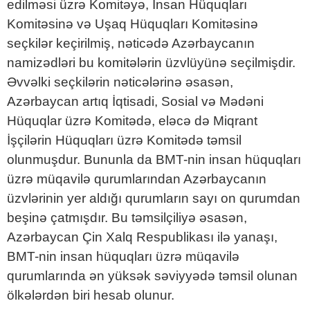
edilməsi üzrə Komitəyə, İnsan Hüquqları
Komitəsinə və Uşaq Hüquqları Komitəsinə
seçkilər keçirilmiş, nəticədə Azərbaycanın
namizədləri bu komitələrin üzvlüyünə seçilmişdir.
Əvvəlki seçkilərin nəticələrinə əsasən,
Azərbaycan artıq İqtisadi, Sosial və Mədəni
Hüquqlar üzrə Komitədə, eləcə də Miqrant
İşçilərin Hüquqları üzrə Komitədə təmsil
olunmuşdur. Bununla da BMT-nin insan hüquqları
üzrə müqavilə qurumlarından Azərbaycanın
üzvlərinin yer aldığı qurumların sayı on qurumdan
beşinə çatmışdır. Bu təmsilçiliyə əsasən,
Azərbaycan Çin Xalq Respublikası ilə yanaşı,
BMT-nin insan hüquqları üzrə müqavilə
qurumlarında ən yüksək səviyyədə təmsil olunan
ölkələrdən biri hesab olunur.