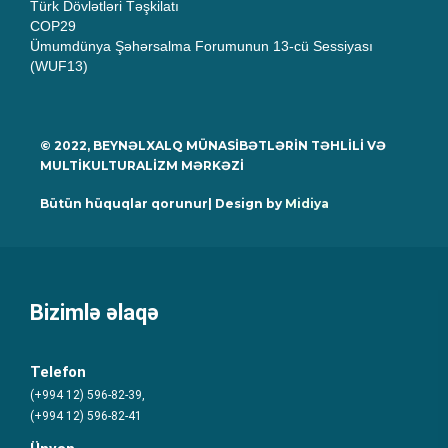
Türk Dövlətləri Təşkilatı
COP29
Ümumdünya Şəhərsalma Forumunun 13-cü Sessiyası
(WUF13)
© 2022, BEYNƏLXALQ MÜNASİBƏTLƏRİN TƏHLİLİ VƏ
MULTİKULTURALİZM MƏRKƏZİ
Bütün hüquqlar qorunur| Design by
Midiya
Bizimlə əlaqə
Telefon
(+994 12) 596-82-39,
(+994 12) 596-82-41