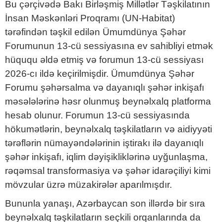
Bu çərçivədə Bakı Birləşmiş Millətlər Təşkilatının
İnsan Məskənləri Proqramı (UN-Habitat)
tərəfindən təşkil edilən Ümumdünya Şəhər
Forumunun 13-cü sessiyasına ev sahibliyi etmək
hüququ əldə etmiş və forumun 13-cü sessiyası
2026-cı ildə keçirilmişdir. Ümumdünya Şəhər
Forumu şəhərsalma və dayanıqlı şəhər inkişafı
məsələlərinə həsr olunmuş beynəlxalq platforma
hesab olunur. Forumun 13-cü sessiyasında
hökumətlərin, beynəlxalq təşkilatların və aidiyyəti
tərəflərin nümayəndələrinin iştirakı ilə dayanıqlı
şəhər inkişafı, iqlim dəyişikliklərinə uyğunlaşma,
rəqəmsal transformasiya və şəhər idarəçiliyi kimi
mövzular üzrə müzakirələr aparılmışdır.
Bununla yanaşı, Azərbaycan son illərdə bir sıra
beynəlxalq təşkilatların seçkili orqanlarında da