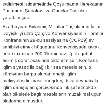
etdirilməsi istiqamətində Qoşulmama Hərəkatının
Parlament Şəbəkəsi və Gənclər Təşkilatı
yaradılmışdır.
Azərbaycan Birləşmiş Millətlər Təşkilatının İqlim
Dəyişikliyi üzrə Çərçivə Konvensiyasının Tərəflər
Konfransının 29-cu sessiyasına (COP29) ev
sahibliyi etmək hüququnu Konvensiyada iştirak
edən təxminən 200 ölkənin razılığı ilə qəbul
edilmiş qərar əsasında əldə etmişdir. Konfrans
iqlim siyasəti ilə bağlı bir sıra məsələlərin, o
cümlədən bərpa olunan enerji, iqlim
maliyyələşdirilməsi, enerji keçidi və beynəlxalq
iqlim danışıqları çərçivəsində inkişaf etməkdə
olan ölkələrlə bağlı məsələlərin müzakirəsi üçün
platforma olmuşdur.