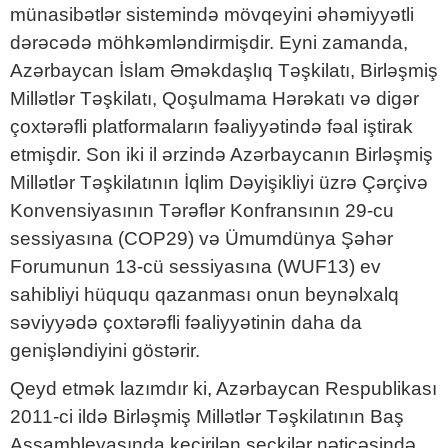
münasibətlər sistemində mövqeyini əhəmiyyətli
dərəcədə möhkəmləndirmişdir. Eyni zamanda,
Azərbaycan İslam Əməkdaşlıq Təşkilatı, Birləşmiş
Millətlər Təşkilatı, Qoşulmama Hərəkatı və digər
çoxtərəfli platformaların fəaliyyətində fəal iştirak
etmişdir. Son iki il ərzində Azərbaycanın Birləşmiş
Millətlər Təşkilatının İqlim Dəyişikliyi üzrə Çərçivə
Konvensiyasının Tərəflər Konfransının 29-cu
sessiyasına (COP29) və Ümumdünya Şəhər
Forumunun 13-cü sessiyasına (WUF13) ev
sahibliyi hüququ qazanması onun beynəlxalq
səviyyədə çoxtərəfli fəaliyyətinin daha da
genişləndiyini göstərir.
Qeyd etmək lazımdır ki, Azərbaycan Respublikası
2011-ci ildə Birləşmiş Millətlər Təşkilatının Baş
Assambleyasında keçirilən seçkilər nəticəsində