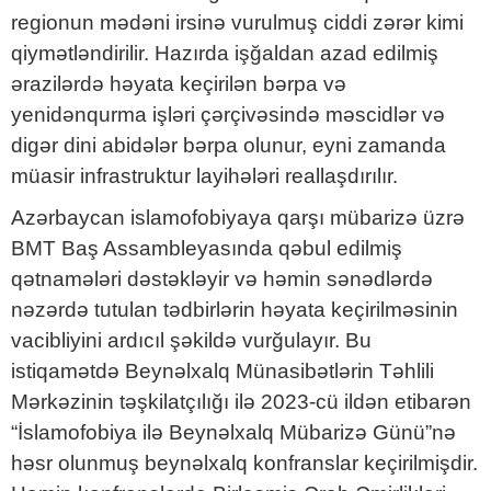
regionun mədəni irsinə vurulmuş ciddi zərər kimi
qiymətləndirilir. Hazırda işğaldan azad edilmiş
ərazilərdə həyata keçirilən bərpa və
yenidənqurma işləri çərçivəsində məscidlər və
digər dini abidələr bərpa olunur, eyni zamanda
müasir infrastruktur layihələri reallaşdırılır.
Azərbaycan islamofobiyaya qarşı mübarizə üzrə
BMT Baş Assambleyasında qəbul edilmiş
qətnamələri dəstəkləyir və həmin sənədlərdə
nəzərdə tutulan tədbirlərin həyata keçirilməsinin
vacibliyini ardıcıl şəkildə vurğulayır. Bu
istiqamətdə Beynəlxalq Münasibətlərin Təhlili
Mərkəzinin təşkilatçılığı ilə 2023-cü ildən etibarən
“İslamofobiya ilə Beynəlxalq Mübarizə Günü”nə
həsr olunmuş beynəlxalq konfranslar keçirilmişdir.