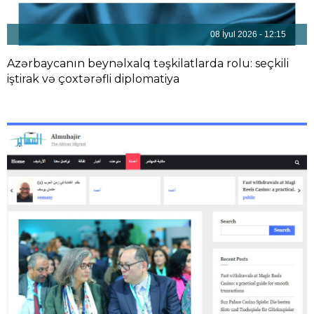
08 İyul 2026 - 12:15
Azərbaycanın beynəlxalq təşkilatlarda rolu: seçkili
iştirak və çoxtərəfli diplomatiya