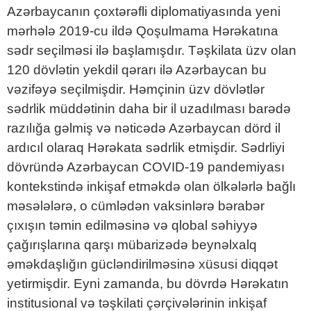
Azərbaycanın çoxtərəfli diplomatiyasında yeni
mərhələ 2019-cu ildə Qoşulmama Hərəkatına
sədr seçilməsi ilə başlamışdır. Təşkilata üzv olan
120 dövlətin yekdil qərarı ilə Azərbaycan bu
vəzifəyə seçilmişdir. Həmçinin üzv dövlətlər
sədrlik müddətinin daha bir il uzadılması barədə
razılığa gəlmiş və nəticədə Azərbaycan dörd il
ardıcıl olaraq Hərəkata sədrlik etmişdir. Sədrliyi
dövründə Azərbaycan COVID-19 pandemiyası
kontekstində inkişaf etməkdə olan ölkələrlə bağlı
məsələlərə, o cümlədən vaksinlərə bərabər
çıxışın təmin edilməsinə və qlobal səhiyyə
çağırışlarına qarşı mübarizədə beynəlxalq
əməkdaşlığın gücləndirilməsinə xüsusi diqqət
yetirmişdir. Eyni zamanda, bu dövrdə Hərəkatın
institusional və təşkilati çərçivələrinin inkişaf