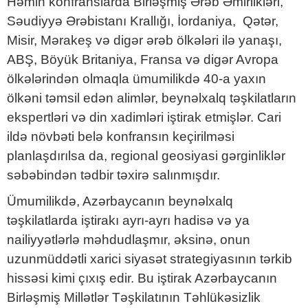
Həmin konfranslarda Birləşmiş Ərəb Əmirlikləri,
Səudiyyə Ərəbistanı Krallığı, İordaniya, Qətər,
Misir, Mərakeş və digər ərəb ölkələri ilə yanaşı,
ABŞ, Böyük Britaniya, Fransa və digər Avropa
ölkələrindən olmaqla ümumilikdə 40-a yaxın
ölkəni təmsil edən alimlər, beynəlxalq təşkilatların
ekspertləri və din xadimləri iştirak etmişlər. Cari
ildə növbəti belə konfransın keçirilməsi
planlaşdırılsa da, regional geosiyasi gərginliklər
səbəbindən tədbir təxirə salınmışdır.
Ümumilikdə, Azərbaycanın beynəlxalq
təşkilatlarda iştirakı ayrı-ayrı hadisə və ya
nailiyyətlərlə məhdudlaşmır, əksinə, onun
uzunmüddətli xarici siyasət strategiyasının tərkib
hissəsi kimi çıxış edir. Bu iştirak Azərbaycanın
Birləşmiş Millətlər Təşkilatının Təhlükəsizlik