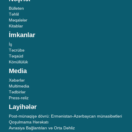
Bülleten
Təhlil
Məqalələr
Kitablar
İmkanlar
İş
Təcrübə
Təqaüd
Könüllülük
Media
Xəbərlər
Multimedia
Tədbirlər
Press-reliz
Layihələr
Post-münaqişə dövrü: Ermənistan-Azərbaycan münasibətləri
Qoşulmama Hərəkatı
Avrasiya Bağlantıları və Orta Dəhliz