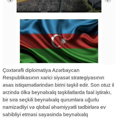
Çoxtərəfli diplomatiya Azərbaycan
Respublikasının xarici siyasət strategiyasının
əsas istiqamətlərindən birini təşkil edir. Son otuz il
ərzində ölkə beynəlxalq təşkilatlarda fəal iştirakı,
bir sıra seçkili beynəlxalq qurumlara uğurlu
namizədliyi və qlobal əhəmiyyətli tədbirlərə ev
sahibliyi etməsi sayəsində beynəlxalq