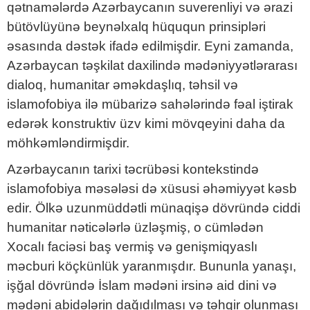
qətnamələrdə Azərbaycanın suverenliyi və ərazi
bütövlüyünə beynəlxalq hüququn prinsipləri
əsasında dəstək ifadə edilmişdir. Eyni zamanda,
Azərbaycan təşkilat daxilində mədəniyyətlərarası
dialoq, humanitar əməkdaşlıq, təhsil və
islamofobiya ilə mübarizə sahələrində fəal iştirak
edərək konstruktiv üzv kimi mövqeyini daha da
möhkəmləndirmişdir.
Azərbaycanın tarixi təcrübəsi kontekstində
islamofobiya məsələsi də xüsusi əhəmiyyət kəsb
edir. Ölkə uzunmüddətli münaqişə dövründə ciddi
humanitar nəticələrlə üzləşmiş, o cümlədən
Xocalı faciəsi baş vermiş və genişmiqyaslı
məcburi köçkünlük yaranmışdır. Bununla yanaşı,
işğal dövründə İslam mədəni irsinə aid dini və
mədəni abidələrin dağıdılması və təhqir olunması