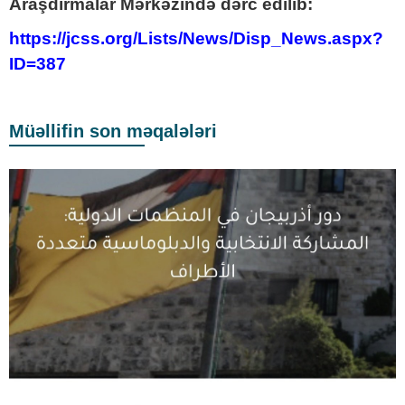
Araşdırmalar Mərkəzində dərc edilib:
https://jcss.org/Lists/News/Disp_News.aspx?
ID=387
Müəllifin son məqalələri