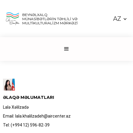
BEYNƏLXALQ
AZ
MÜNASİBƏTLƏRİN TƏHLİLİ VƏ
MULTİKULTURALİZM MƏRKƏZİ
ƏLAQƏ MƏLUMATLARI
Lalə Xəlilzadə
Email: lala.khalilzadeh@aircenter.az
Tel: (+994 12) 596-82-39