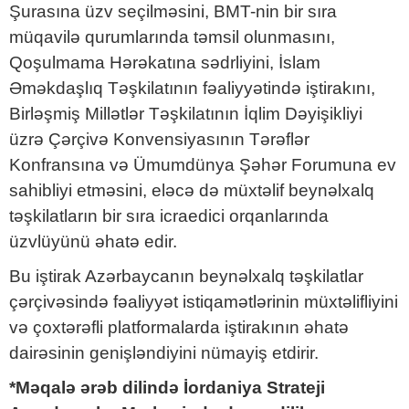
Şurasına üzv seçilməsini, BMT-nin bir sıra
müqavilə qurumlarında təmsil olunmasını,
Qoşulmama Hərəkatına sədrliyini, İslam
Əməkdaşlıq Təşkilatının fəaliyyətində iştirakını,
Birləşmiş Millətlər Təşkilatının İqlim Dəyişikliyi
üzrə Çərçivə Konvensiyasının Tərəflər
Konfransına və Ümumdünya Şəhər Forumuna ev
sahibliyi etməsini, eləcə də müxtəlif beynəlxalq
təşkilatların bir sıra icraedici orqanlarında
üzvlüyünü əhatə edir.
Bu iştirak Azərbaycanın beynəlxalq təşkilatlar
çərçivəsində fəaliyyət istiqamətlərinin müxtəlifliyini
və çoxtərəfli platformalarda iştirakının əhatə
dairəsinin genişləndiyini nümayiş etdirir.
*Məqalə ərəb dilində İordaniya Strateji