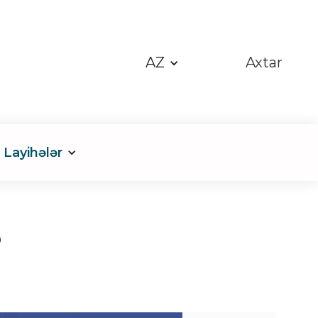
AZ
Axtar
Layihələr
b