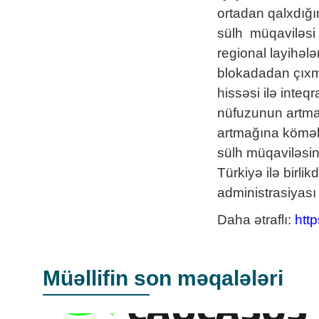
ortadan qalxdığ
sülh müqaviləsi 
regional layihələ
blokadadan çıxma
hissəsi ilə inteq
nüfuzunun artma
artmağına kömək
sülh müqaviləsin
Türkiyə ilə birl
administrasiyası
Daha ətraflı:
http
Müəllifin son məqalələri