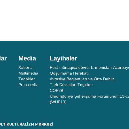
lar
Media
Layihələr
Xəbərlər
Post-münaqişə dövrü: Ermənistan-Azərbayc
Multimedia
Qoşulmama Hərəkatı
Tədbirlər
Avrasiya Bağlantıları və Orta Dəhliz
Press-reliz
Türk Dövlətləri Təşkilatı
COP29
Ümumdünya Şəhərsalma Forumunun 13-cü
(WUF13)
MULTİKULTURALİZM MƏRKƏZİ