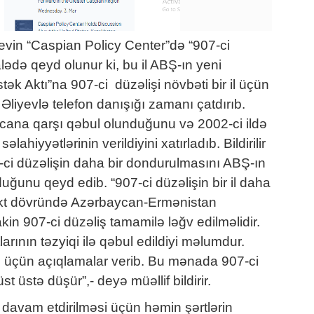
evin “Caspian Policy Center”də “907-ci
lədə qeyd olunur ki, bu il ABŞ-ın yeni
k Aktı”na 907-ci düzəlişi növbəti bir il üçün
liyevlə telefon danışığı zamanı çatdırıb.
ycana qarşı qəbul olunduğunu və 2002-ci ildə
hiyyətlərinin verildiyini xatırladıb. Bildirilir
-ci düzəlişin daha bir dondurulmasını ABŞ-ın
uğunu qeyd edib. “907-ci düzəlişin bir il daha
ikt dövründə Azərbaycan-Ermənistan
in 907-ci düzəliş tamamilə ləğv edilməlidir.
rının təzyiqi ilə qəbul edildiyi məlumdur.
ğvi üçün açıqlamalar verib. Bu mənada 907-ci
t üstə düşür”,- deyə müəllif bildirir.
n davam etdirilməsi üçün həmin şərtlərin