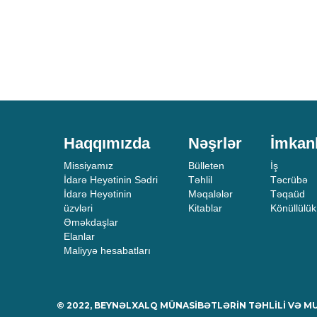
Haqqımızda
Nəşrlər
İmkan
Missiyamız
Bülleten
İş
İdarə Heyətinin Sədri
Təhlil
Təcrübə
İdarə Heyətinin
Məqalələr
Təqaüd
üzvləri
Kitablar
Könüllülük
Əməkdaşlar
Elanlar
Maliyyə hesabatları
© 2022, BEYNƏLXALQ MÜNASİBƏTLƏRİN TƏHLİLİ VƏ 