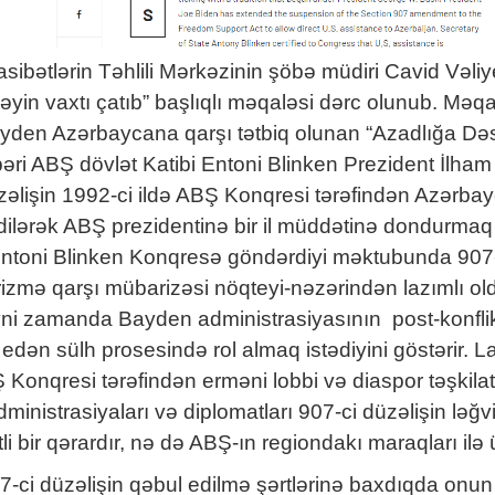
ibətlərin Təhlili Mərkəzinin şöbə müdiri Cavid Vəliy
əyin vaxtı çatıb” başlıqlı məqaləsi dərc olunub. Məqa
yden Azərbaycana qarşı tətbiq olunan “Azadlığa Dəstə
ri ABŞ dövlət Katibi Entoni Blinken Prezident İlham Ə
üzəlişin 1992-ci ildə ABŞ Konqresi tərəfindən Azərba
dilərək ABŞ prezidentinə bir il müddətinə dondurmaq səla
i Entoni Blinken Konqresə göndərdiyi məktubunda 907
rizmə qarşı mübarizəsi nöqteyi-nəzərindən lazımlı old
ni zamanda Bayden administrasiyasının post-konfl
dən sülh prosesində rol almaq istədiyini göstərir. Lak
Konqresi tərəfindən erməni lobbi və diaspor təşkilatla
dministrasiyaları və diplomatları 907-ci düzəlişin lə
li bir qərardır, nə də ABŞ-ın regiondakı maraqları ilə üs
907-ci düzəlişin qəbul edilmə şərtlərinə baxdıqda onu