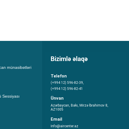
Bizimlə əlaqə
an münasibətləri
Telefon
(+994 12) 596-82-39,
(+994 12) 596-82-41
 Sessiyası
Ünvan
Azərbaycan, Bakı, Mirzə İbrahimov 8,
AZ1005
Email
Info@aircenter.az