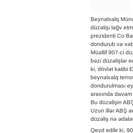
Beynəlxalq Münas
düzəlişi ləğv etm
prezidenti Co Ba
dondurub və xəbə
Müəllif 907-ci d
bəzi düzəlişlər e
ki, dövlət katib
beynəlxalq terro
dondurulması ey
arasında davam e
Bu düzəlişin ABŞ 
Uzun illər ABŞ a
düzəliş nə ədalət
Qeyd edilir ki, 