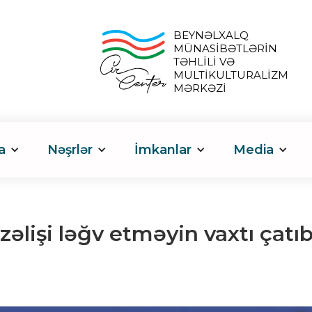
BEYNƏLXALQ
MÜNASİBƏTLƏRİN
TƏHLİLİ VƏ
MULTİKULTURALİZM
MƏRKƏZİ
a
Nəşrlər
İmkanlar
Media
zəlişi ləğv etməyin vaxtı çatı