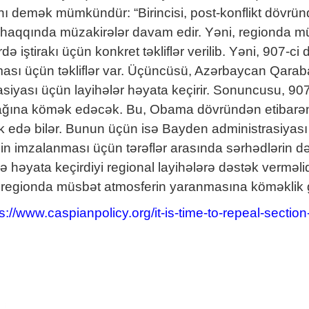
ını demək mümkündür: “Birincisi, post-konflikt döv
haqqında müzakirələr davam edir. Yəni, regionda müha
rdə iştirakı üçün konkret təkliflər verilib. Yəni, 907-ci
sı üçün təkliflər var. Üçüncüsü, Azərbaycan Qaraba
rasiyası üçün layihələr həyata keçirir. Sonuncusu, 90
ğına kömək edəcək. Bu, Obama dövründən etibarən 
 edə bilər. Bunun üçün isə Bayden administrasiyas
in imzalanması üçün tərəflər arasında sərhədlərin 
ikdə həyata keçirdiyi regional layihələrə dəstək verm
 regionda müsbət atmosferin yaranmasına köməklik gö
s://www.caspianpolicy.org/it-is-time-to-repeal-section