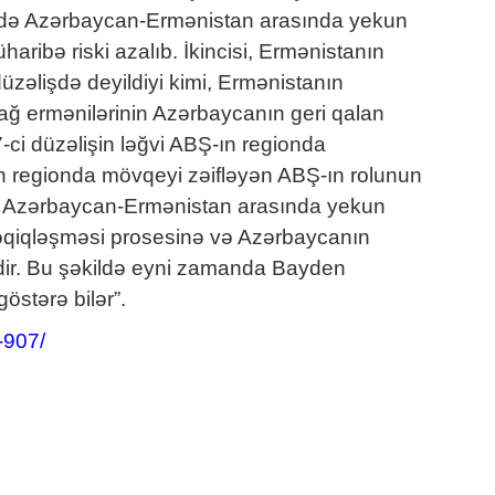
ründə Azərbaycan-Ermənistan arasında yekun
ribə riski azalıb. İkincisi, Ermənistanın
 düzəlişdə deyildiyi kimi, Ermənistanın
ğ ermənilərinin Azərbaycanın geri qalan
7-ci düzəlişin ləğvi ABŞ-ın regionda
regionda mövqeyi zəifləyən ABŞ-ın rolunun
ı Azərbaycan-Ermənistan arasında yekun
dəqiqləşməsi prosesinə və Azərbaycanın
əlidir. Bu şəkildə eyni zamanda Bayden
stərə bilər”.
-907/