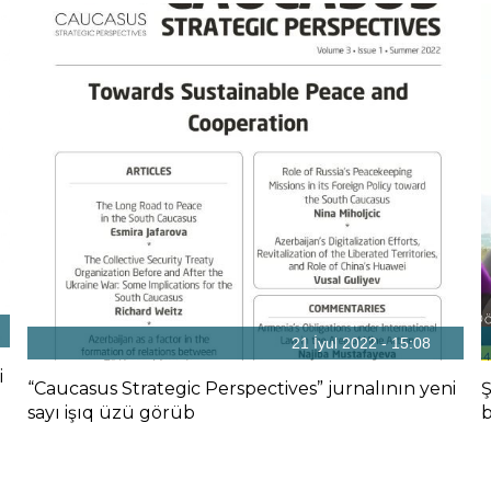
21 İyul 2022 - 15:08
i
“Caucasus Strategic Perspectives” jurnalının yeni
Ş
sayı işıq üzü görüb
b