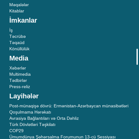
Məqalələr
Kitablar
İmkanlar
İş
Təcrübə
Təqaüd
Könüllülük
Media
Xəbərlər
Multimedia
Tədbirlər
Press-reliz
Layihələr
Post-münaqişə dövrü: Ermənistan-Azərbaycan münasibətləri
Qoşulmama Hərəkatı
Avrasiya Bağlantıları və Orta Dəhliz
Türk Dövlətləri Təşkilatı
COP29
Ümumdünya Şəhərsalma Forumunun 13-cü Sessiyası