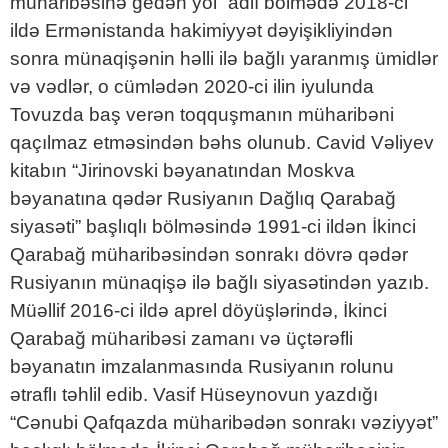
müharibəsinə gedən yol” adlı bölmədə 2018-ci
ildə Ermənistanda hakimiyyət dəyişikliyindən
sonra münaqişənin həlli ilə bağlı yaranmış ümidlər
və vədlər, o cümlədən 2020-ci ilin iyulunda
Tovuzda baş verən toqquşmanın müharibəni
qaçılmaz etməsindən bəhs olunub. Cavid Vəliyev
kitabın “Jirinovski bəyanatından Moskva
bəyanatına qədər Rusiyanın Dağlıq Qarabağ
siyasəti” başlıqlı bölməsində 1991-ci ildən İkinci
Qarabağ müharibəsindən sonrakı dövrə qədər
Rusiyanın münaqişə ilə bağlı siyasətindən yazıb.
Müəllif 2016-ci ildə aprel döyüşlərində, İkinci
Qarabağ müharibəsi zamanı və üçtərəfli
bəyanatın imzalanmasında Rusiyanın rolunu
ətraflı təhlil edib. Vasif Hüseynovun yazdığı
“Cənubi Qafqazda müharibədən sonrakı vəziyyət”