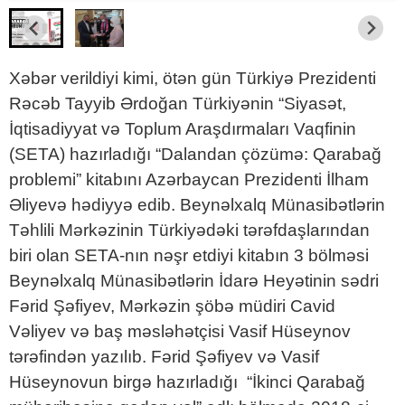
Xəbər verildiyi kimi, ötən gün Türkiyə Prezidenti
Rəcəb Tayyib Ərdoğan Türkiyənin “Siyasət,
İqtisadiyyat və Toplum Araşdırmaları Vaqfinin
(SETA) hazırladığı “Dalandan çözümə: Qarabağ
problemi” kitabını Azərbaycan Prezidenti İlham
Əliyevə hədiyyə edib. Beynəlxalq Münasibətlərin
Təhlili Mərkəzinin Türkiyədəki tərəfdaşlarından
biri olan SETA-nın nəşr etdiyi kitabın 3 bölməsi
Beynəlxalq Münasibətlərin İdarə Heyətinin sədri
Fərid Şəfiyev, Mərkəzin şöbə müdiri Cavid
Vəliyev və baş məsləhətçisi Vasif Hüseynov
tərəfindən yazılıb. Fərid Şəfiyev və Vasif
Hüseynovun birgə hazırladığı “İkinci Qarabağ