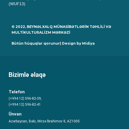
(WUF13)
© 2022, BEYNƏLXALQ MÜNASİBƏTLƏRİN TƏHLİLİ VƏ
MULTİKULTURALİZM MƏRKƏZİ
Bütün hüquqlar qorunur| Design by
Midiya
Bizimlə əlaqə
Telefon
(+994 12) 596-82-39,
(+994 12) 596-82-41
Ünvan
Azərbaycan, Bakı, Mirzə İbrahimov 8, AZ1005