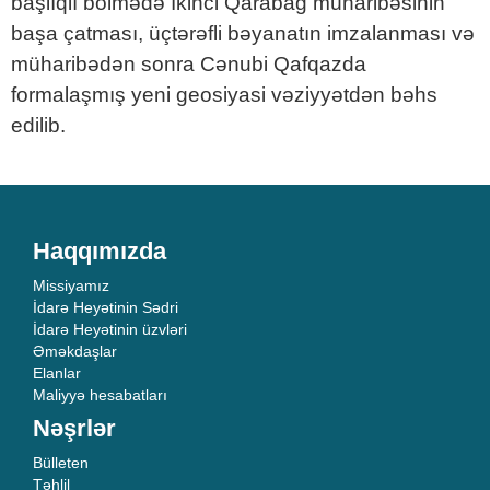
başlıqlı bölmədə İkinci Qarabağ müharibəsinin
başa çatması, üçtərəfli bəyanatın imzalanması və
müharibədən sonra Cənubi Qafqazda
formalaşmış yeni geosiyasi vəziyyətdən bəhs
edilib.
Haqqımızda
Missiyamız
İdarə Heyətinin Sədri
İdarə Heyətinin üzvləri
Əməkdaşlar
Elanlar
Maliyyə hesabatları
Nəşrlər
Bülleten
Təhlil