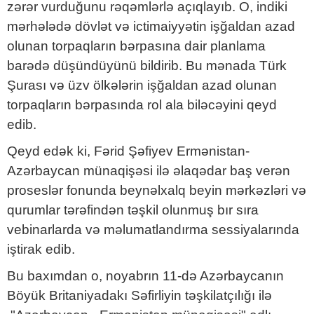
zərər vurduğunu rəqəmlərlə açıqlayıb. O, indiki
mərhələdə dövlət və ictimaiyyətin işğaldan azad
olunan torpaqların bərpasına dair planlama
barədə düşündüyünü bildirib. Bu mənada Türk
Şurası və üzv ölkələrin işğaldan azad olunan
torpaqların bərpasında rol ala biləcəyini qeyd
edib.
Qeyd edək ki, Fərid Şəfiyev Ermənistan-
Azərbaycan münaqişəsi ilə əlaqədar baş verən
proseslər fonunda beynəlxalq beyin mərkəzləri və
qurumlar tərəfindən təşkil olunmuş bır sıra
vebinarlarda və məlumatlandırma sessiyalarında
iştirak edib.
Bu baxımdan o, noyabrın 11-də Azərbaycanın
Böyük Britaniyadakı Səfirliyin təşkilatçılığı ilə