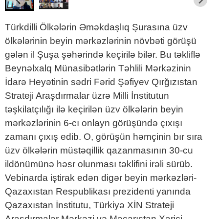
Türkdilli Ölkələrin Əməkdaşlıq Şurasına üzv
ölkələrinin beyin mərkəzlərinin növbəti görüşü
gələn il Şuşa şəhərində keçirilə bilər. Bu təkliflə
Beynəlxalq Münasibətlərin Təhlili Mərkəzinin
İdarə Heyətinin sədri Fərid Şəfiyev Qırğızıstan
Strateji Araşdırmalar üzrə Milli İnstitutun
təşkilatçılığı ilə keçirilən üzv ölkələrin beyin
mərkəzlərinin 6-cı onlayn görüşündə çıxışı
zamanı çıxış edib. O, görüşün həmçinin bır sıra
üzv ölkələrin müstəqillik qazanmasının 30-cu
ildönümünə həsr olunması təklifini irəli sürüb.
Vebinarda iştirak edən digər beyin mərkəzləri-
Qazaxıstan Respublikası prezidenti yanında
Qazaxıstan İnstitutu, Türkiyə XİN Strateji
Araşdırmalar Mərkəzi və Macarıstan Xarici