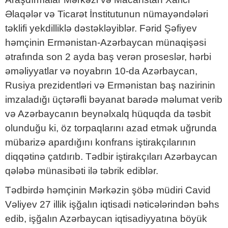
Əlaqələr və Ticarət İnstitutunun nümayəndələri
təklifi yekdilliklə dəstəkləyiblər. Fərid Şəfiyev
həmçinin Ermənistan-Azərbaycan münaqişəsi
ətrafında son 2 ayda baş verən proseslər, hərbi
əməliyyatlar və noyabrın 10-da Azərbaycan,
Rusiya prezidentləri və Ermənistan baş nazirinin
imzaladığı üçtərəfli bəyanat barədə məlumat verib
və Azərbaycanın beynəlxalq hüquqda da təsbit
olunduğu ki, öz torpaqlarını azad etmək uğrunda
mübarizə apardığını konfrans iştirakçılarının
diqqətinə çatdırıb. Tədbir iştirakçıları Azərbaycan
qələbə münasibəti ilə təbrik ediblər.
Tədbirdə həmçinin Mərkəzin şöbə müdiri Cavid
Vəliyev 27 illik işğalın iqtisadi nəticələrindən bəhs
edib, işğalın Azərbaycan iqtisadiyyatına böyük