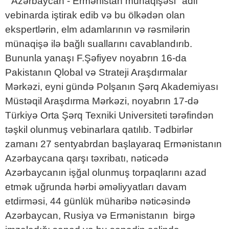
"Azərbaycan - Ermənistan münaqişəsi" adlı
vebinarda iştirak edib və bu ölkədən olan
ekspertlərin, elm adamlarının və rəsmilərin
münaqişə ilə bağlı suallarını cavablandırıb.
Bununla yanaşı F.Şəfiyev noyabrın 16-da
Pakistanın Qlobal və Strateji Araşdırmalar
Mərkəzi, eyni gündə Polşanın Şərq Akademiyası
Müstəqil Araşdırma Mərkəzi, noyabrın 17-də
Türkiyə Orta Şərq Texniki Universiteti tərəfindən
təşkil olunmuş vebinarlara qatılıb. Tədbirlər
zamanı 27 sentyabrdan başlayaraq Ermənistanın
Azərbaycana qarşı təxribatı, nəticədə
Azərbaycanın işğal olunmuş torpaqlarını azad
etmək uğrunda hərbi əməliyyatları davam
etdirməsi, 44 günlük müharibə nəticəsində
Azərbaycan, Rusiya və Ermənistanın birgə