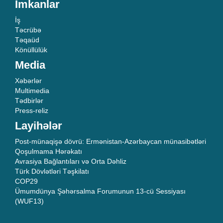
İmkanlar
İş
Təcrübə
Təqaüd
Könüllülük
Media
Xəbərlər
Multimedia
Tədbirlər
Press-reliz
Layihələr
Post-münaqişə dövrü: Ermənistan-Azərbaycan münasibətləri
Qoşulmama Hərəkatı
Avrasiya Bağlantıları və Orta Dəhliz
Türk Dövlətləri Təşkilatı
COP29
Ümumdünya Şəhərsalma Forumunun 13-cü Sessiyası
(WUF13)