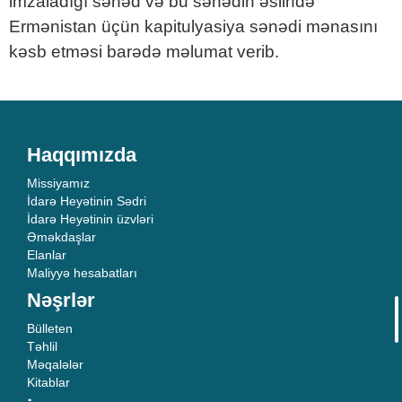
imzaladığı sənəd və bu sənədin əslində
Ermənistan üçün kapitulyasiya sənədi mənasını
kəsb etməsi barədə məlumat verib.
Haqqımızda
Missiyamız
İdarə Heyətinin Sədri
İdarə Heyətinin üzvləri
Əməkdaşlar
Elanlar
Maliyyə hesabatları
Nəşrlər
Bülleten
Təhlil
Məqalələr
Kitablar