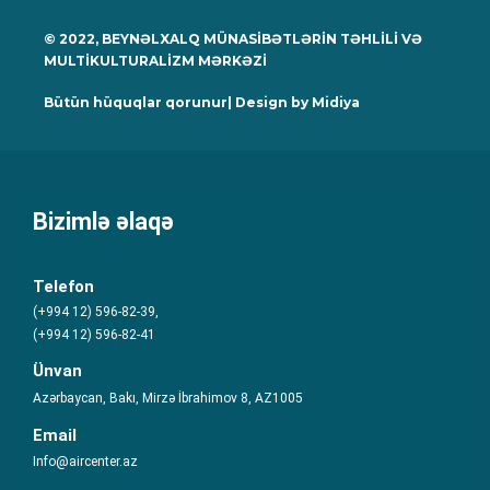
© 2022, BEYNƏLXALQ MÜNASİBƏTLƏRİN TƏHLİLİ VƏ
MULTİKULTURALİZM MƏRKƏZİ
Bütün hüquqlar qorunur| Design by
Midiya
Bizimlə əlaqə
Telefon
(+994 12) 596-82-39,
(+994 12) 596-82-41
Ünvan
Azərbaycan, Bakı, Mirzə İbrahimov 8, AZ1005
Email
Info@aircenter.az