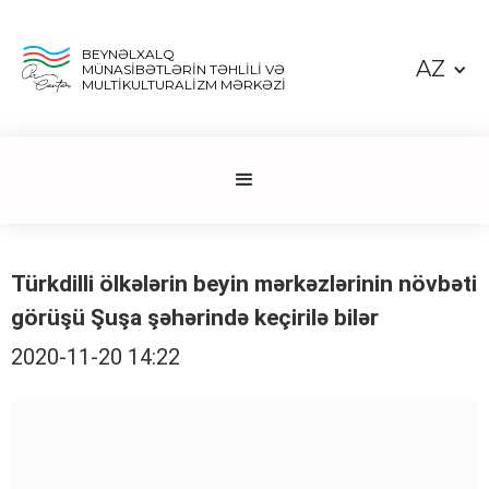
BEYNƏLXALQ
AZ
MÜNASİBƏTLƏRİN TƏHLİLİ VƏ
MULTİKULTURALİZM MƏRKƏZİ
Türkdilli ölkələrin beyin mərkəzlərinin növbəti
görüşü Şuşa şəhərində keçirilə bilər
2020-11-20 14:22