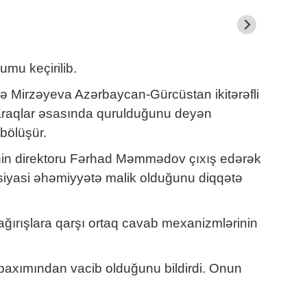
umu keçirilib.
ibə Mirzəyeva Azərbaycan-Gürcüstan ikitərəfli
 maraqlar əsasında qurulduğunu deyən
 bölüşür.
nin direktoru Fərhad Məmmədov çıxış edərək
iyasi əhəmiyyətə malik olduğunu diqqətə
ğırışlara qarşı ortaq cavab mexanizmlərinin
 baxımından vacib olduğunu bildirdi. Onun