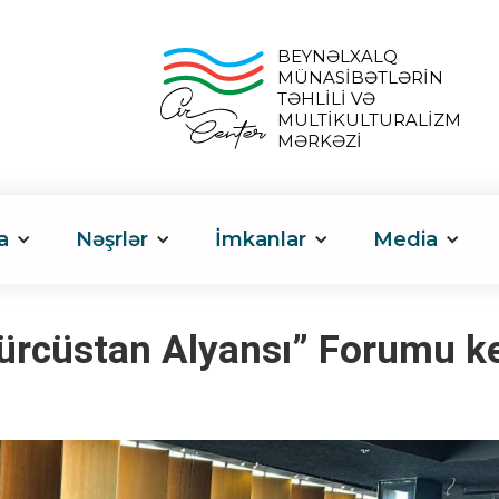
BEYNƏLXALQ
MÜNASİBƏTLƏRİN
TƏHLİLİ VƏ
MULTİKULTURALİZM
MƏRKƏZİ
a
Nəşrlər
İmkanlar
Media
ürcüstan Alyansı” Forumu keç