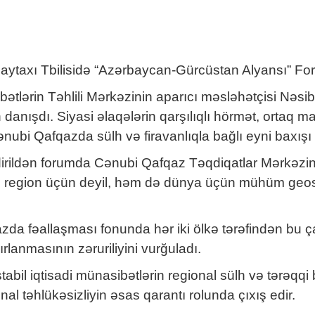
paytaxı Tbilisidə “Azərbaycan-Gürcüstan Alyansı” For
bətlərin Təhlili Mərkəzinin aparıcı məsləhətçisi Nəs
danışdı. Siyasi əlaqələrin qarşılıqlı hörmət, ortaq
ənubi Qafqazda sülh və firavanlıqla bağlı eyni baxışı
dirildən forumda Cənubi Qafqaz Təqdiqatlar Mərkəzi
 region üçün deyil, həm də dünya üçün mühüm geos
a fəallaşması fonunda hər iki ölkə tərəfindən bu ça
ırlanmasının zəruriliyini vurğuladı.
il iqtisadi münasibətlərin regional sülh və tərəqqi
ional təhlükəsizliyin əsas qarantı rolunda çıxış edir.