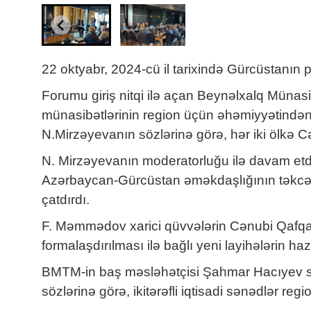
22 oktyabr, 2024-cü il tarixində Gürcüstanın 
Forumu giriş nitqi ilə açan Beynəlxalq Münasi
münasibətlərinin region üçün əhəmiyyətindən 
N.Mirzəyevanın sözlərinə görə, hər iki ölkə C
N. Mirzəyevanın moderatorluğu ilə davam et
Azərbaycan-Gürcüstan əməkdaşlığının təkcə
çatdırdı.
F. Məmmədov xarici qüvvələrin Cənubi Qafqazd
formalaşdırılması ilə bağlı yeni layihələrin haz
BMTM-in baş məsləhətçisi Şahmar Hacıyev stab
sözlərinə görə, ikitərəfli iqtisadi sənədlər reg