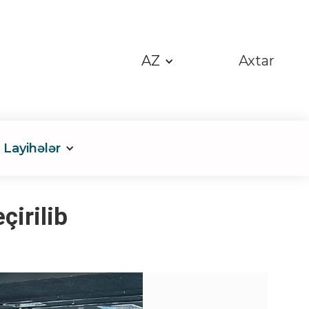
AZ
Axtar
Layihələr
irilib