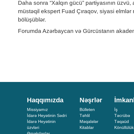
Daha sonra “Xalqın gücü” partiyasının üzvü, a
müstəqil ekspert Fuad Çıraqov, siyasi elmlər
bölüşüblər.
Forumda Azərbaycan və Gürcüstanın akademik d
Haqqımızda
Nəşrlər
İmkan
Missiyamız
Bülleten
İş
İdarə Heyətinin Sədri
Təhlil
Təcrübə
İdarə Heyətinin
Məqalələr
Təqaüd
üzvləri
Kitablar
Könüllülük
Əməkdaşlar