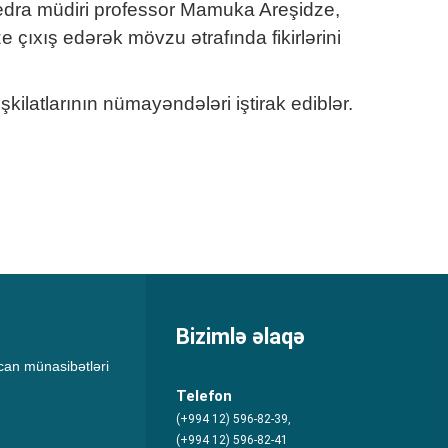
afedra müdiri professor Mamuka Areşidze,
çıxış edərək mövzu ətrafında fikirlərini
latlarının nümayəndələri iştirak ediblər.
Bizimlə əlaqə
an münasibətləri
Telefon
(+994 12) 596-82-39,
(+994 12) 596-82-41