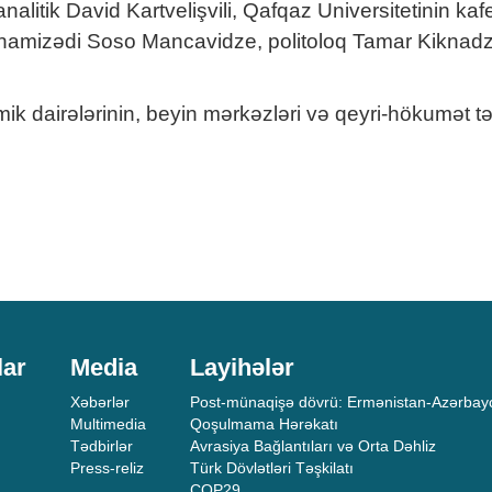
nalitik David Kartvelişvili, Qafqaz Universitetinin k
 namizədi Soso Mancavidze, politoloq Tamar Kiknadze 
airələrinin, beyin mərkəzləri və qeyri-hökumət təşki
lar
Media
Layihələr
Xəbərlər
Post-münaqişə dövrü: Ermənistan-Azərbayc
Multimedia
Qoşulmama Hərəkatı
Tədbirlər
Avrasiya Bağlantıları və Orta Dəhliz
Press-reliz
Türk Dövlətləri Təşkilatı
COP29