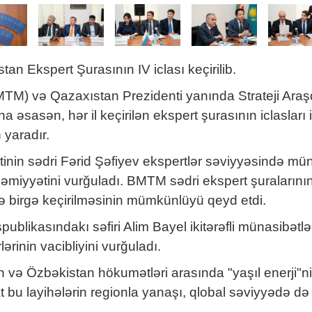
an Ekspert Şurasının IV iclası keçirilib.
TM) və Qazaxıstan Prezidenti yanında Strateji Araşdı
n, hər il keçirilən ekspert şurasının iclasları iki 
 yaradır.
yətinin sədri Fərid Şəfiyev ekspertlər səviyyəsində 
əhəmiyyətini vurğuladı. BMTM sədri ekspert şuraların
 ilə birgə keçirilməsinin mümkünlüyü qeyd etdi.
likasındakı səfiri Alim Bayel ikitərəfli münasibətl
ərinin vacibliyini vurğuladı.
 Özbəkistan hökumətləri arasında "yaşıl enerji"nin 
bu layihələrin regionla yanaşı, qlobal səviyyədə də 