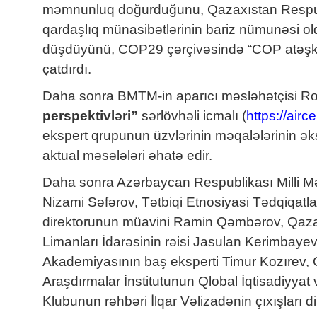
məmnunluq doğurduğunu, Qazaxıstan Respubli
qardaşlıq münasibətlərinin bariz nümunəsi ol
düşdüyünü, COP29 çərçivəsində “COP atəşkəsi
çatdırdı.
Daha sonra BMTM-in aparıcı məsləhətçisi R
perspektivləri”
sərlövhəli icmalı (
https://ai
ekspert qrupunun üzvlərinin məqalələrinin ək
aktual məsələləri əhatə edir.
Daha sonra Azərbaycan Respublikası Milli Məc
Nizami Səfərov, Tətbiqi Etnosiyasi Tədqiqatla
direktorunun müavini Ramin Qəmbərov, Qazaxı
Limanları İdarəsinin rəisi Jasulan Kerimbayev
Akademiyasının baş eksperti Timur Kozırev,
Araşdırmalar İnstitutunun Qlobal İqtisadiyya
Klubunun rəhbəri İlqar Vəlizadənin çıxışları din