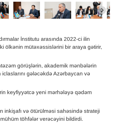
rmalar İnstitutu arasında 2022-ci ilin
ölkənin mütəxəssislərini bir araya gətirir,
müntəzəm görüşlərin, akademik mənbələrin
ın iclaslarını gələcəkdə Azərbaycan və
ərin keyfiyyətcə yeni mərhələyə qədəm
inkişafı və ötürülməsi sahəsində strateji
mühüm töhfələr verəcəyini bildirdi.