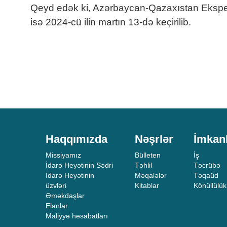
Qeyd edək ki, Azərbaycan-Qazaxıstan Ekspert Şu
isə 2024-cü ilin martın 13-də keçirilib.
Haqqımızda
Nəşrlər
İmkan
Missiyamız
Bülleten
İş
İdarə Heyətinin Sədri
Təhlil
Təcrübə
İdarə Heyətinin
Məqalələr
Təqaüd
üzvləri
Kitablar
Könüllülük
Əməkdaşlar
Elanlar
Maliyyə hesabatları