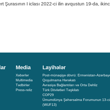
rasının I iclası 2022-ci ilin avqustun 19-da, ikinci 
lar
Media
Layihələr
Xəbərlər
Post-münaqişə dövrü: Ermənistan-Azərbayc
Multimedia
Qoşulmama Hərəkatı
Tədbirlər
Avrasiya Bağlantıları və Orta Dəhliz
Press-reliz
Türk Dövlətləri Təşkilatı
COP29
Ümumdünya Şəhərsalma Forumunun 13-cü
(WUF13)