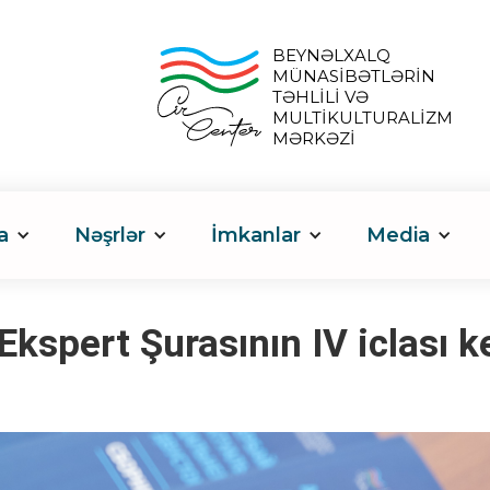
BEYNƏLXALQ
MÜNASİBƏTLƏRİN
TƏHLİLİ VƏ
MULTİKULTURALİZM
MƏRKƏZİ
a
Nəşrlər
İmkanlar
Media
spert Şurasının IV iclası ke