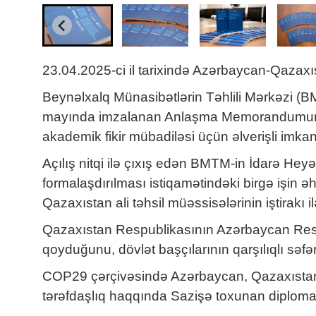
23.04.2025-ci il tarixində Azərbaycan-Qazaxıst
Beynəlxalq Münasibətlərin Təhlili Mərkəzi (BM
mayında imzalanan Anlaşma Memorandumuna əsasə
akademik fikir mübadiləsi üçün əlverişli imkan
Açılış nitqi ilə çıxış edən BMTM-in İdarə He
formalaşdırılması istiqamətindəki birgə işin 
Qazaxıstan ali təhsil müəssisələrinin iştirakı
Qazaxıstan Respublikasının Azərbaycan Respub
qoyduğunu, dövlət başçılarının qarşılıqlı səfərl
COP29 çərçivəsində Azərbaycan, Qazaxıstan və
tərəfdaşlıq haqqında Sazişə toxunan diplomat 