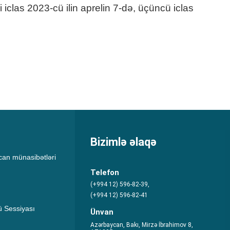
iclas 2023-cü ilin aprelin 7-də, üçüncü iclas
Bizimlə əlaqə
an münasibətləri
Telefon
(+994 12) 596-82-39,
(+994 12) 596-82-41
 Sessiyası
Ünvan
Azərbaycan, Bakı, Mirzə İbrahimov 8,