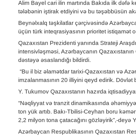
Alim Bayel cari ilin martında Bakıda ilk dəfə k
tələbənin iştirak etdiyini və bu təşəbbüsün 
Beynəlxalq təşkilatlar çərçivəsində Azərbaycan
üçün türk inteqrasiyasının prioritet istiqamət 
Qazaxıstan Prezidenti yanında Strateji Araşdı
intensivləşməsi, Azərbaycanın Qazaxıstanın Cə
dəstəyə əsaslandığı bildirdi.
“Bu il biz əlamətdar tarixi-Qazaxıstan və Azə
imzalanmasının 20 illiyini qeyd edirik. Dövlət 
Y. Tukumov Qazaxıstanın hazırda iqtisadiyya
“Nəqliyyat və tranzit dinamikasında əhəmiyyə
ton yük artıb. Bakı-Tbilisi-Ceyhan boru kəməri
2,2 milyon tona çatacağını gözləyirik”,-deyə 
Azərbaycan Respublikasının Qazaxıstan Respub