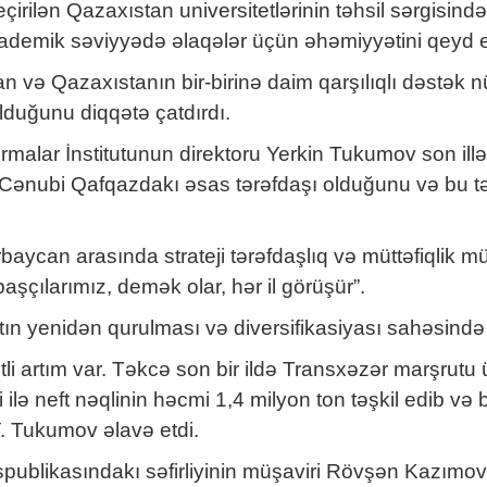
eçirilən Qazaxıstan universitetlərinin təhsil sərgisin
akademik səviyyədə əlaqələr üçün əhəmiyyətini qeyd e
 və Qazaxıstanın bir-birinə daim qarşılıqlı dəstək nü
olduğunu diqqətə çatdırdı.
rmalar İnstitutunun direktoru Yerkin Tukumov son illə
nubi Qafqazdakı əsas tərəfdaşı olduğunu və bu tərəfd
rbaycan arasında strateji tərəfdaşlıq və müttəfiqlik 
başçılarımız, demək olar, hər il görüşür”.
tın yenidən qurulması və diversifikasiyası sahəsind
tli artım var. Təkcə son bir ildə Transxəzər marşrut
 ilə neft nəqlinin həcmi 1,4 milyon ton təşkil edib və
Y. Tukumov əlavə etdi.
likasındakı səfirliyinin müşaviri Rövşən Kazımov ik