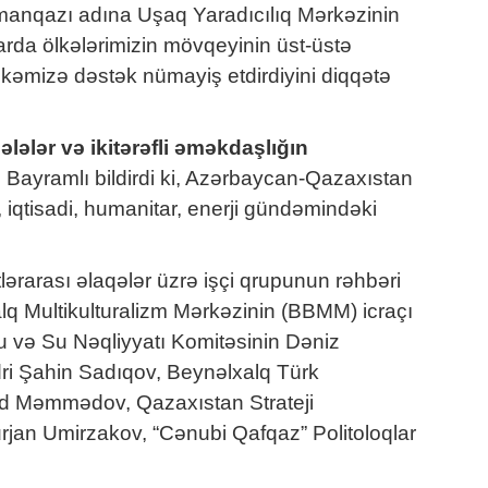
anqazı adına Uşaq Yaradıcılıq Mərkəzinin
rda ölkələrimizin mövqeyinin üst-üstə
kəmizə dəstək nümayiş etdirdiyini diqqətə
ələr və ikitərəfli əməkdaşlığın
. Bayramlı bildirdi ki, Azərbaycan-Qazaxıstan
iqtisadi, humanitar, enerji gündəmindəki
rarası əlaqələr üzrə işçi qrupunun rəhbəri
alq Multikulturalizm Mərkəzinin (BBMM) icraçı
u və Su Nəqliyyatı Komitəsinin Dəniz
ədri Şahin Sadıqov, Beynəlxalq Türk
ad Məmmədov, Qazaxıstan Strateji
urjan Umirzakov, “Cənubi Qafqaz” Politoloqlar