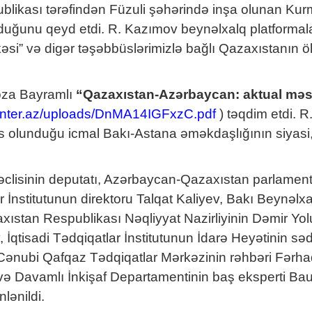
kası tərəfindən Füzuli şəhərində inşa olunan Kurm
duğunu qeyd etdi. R. Kazımov beynəlxalq platformala
” və digər təşəbbüslərimizlə bağlı Qazaxıstanın öl
oza Bayramlı
“Qazaxıstan-Azərbaycan: aktual məsəl
rcenter.az/uploads/DnMA14IGFxzC.pdf
) təqdim etdi. R
s olunduğu icmal Bakı-Astana əməkdaşlığının siyasi, 
lisinin deputatı, Azərbaycan-Qazaxıstan parlamentlə
r İnstitutunun direktoru Talqat Kaliyev, Bakı Beynəlx
stan Respublikası Nəqliyyat Nazirliyinin Dəmir Yol
, İqtisadi Tədqiqatlar İnstitutunun İdarə Heyətinin s
 Cənubi Qafqaz Tədqiqatlar Mərkəzinin rəhbəri Fərh
t və Davamlı İnkişaf Departamentinin baş eksperti Ba
lənildi.