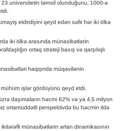
də 23 universitetin təmsil olunduğunu, 1000-ə
tdi.
mayiş etdirdiyini qeyd edən səfir hər iki ölkə
rdə iki ölkə arasında münasibətlərin
aşlığın ortaq strateji baxış və qarşılıqlı
münasibətləri haqqında müqavilənin
ə mühüm işlər gördüyünü qeyd etdi.
u üzrə daşımaların həcmi 62% və ya 4,5 milyon
 biz ortamüddətli perspektivdə bu həcmin ildə
itərəfli münasibətlərin artan dinamikasının