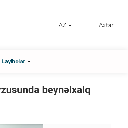
AZ
Axtar
Layihələr
vzusunda beynəlxalq