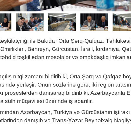
 təşkilatçılığı ilə Bakıda "Orta Şərq-Qafqaz: Təhlük
Əmirlikləri, Bəhreyn, Gürcüstan, İsrail, İordaniya, Q
ə təhdid təşkil edən məsələlər və əməkdaşlıq imkanl
çılış nitqi zamanı bildirib ki, Orta Şərq və Qafqaz b
ndə yerləşir. Onun sözlərinə görə, iki region arasınd
ı proseslərdən danışaraq bildirib ki, Azərbaycanla
ülh müqaviləsi üzərində iş aparılır.
ımından Azərbaycan, Türkiyə və Gürcüstanın iştirakı il
xətlərindən danışıb və Trans-Xəzər Beynəlxalq Nəqli