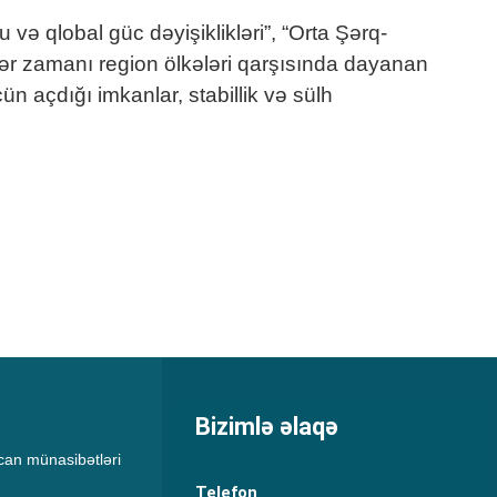
və qlobal güc dəyişiklikləri”, “Orta Şərq-
ələr zamanı region ölkələri qarşısında dayanan
ün açdığı imkanlar, stabillik və sülh
Bizimlə əlaqə
an münasibətləri
Telefon