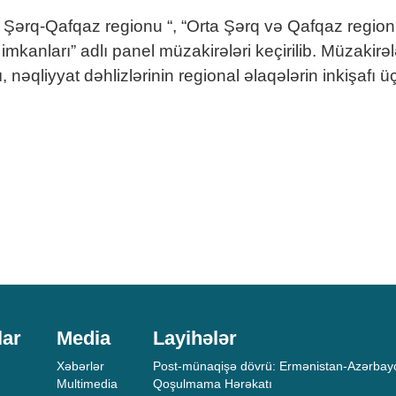
 Şərq-Qafqaz regionu “, “Orta Şərq və Qafqaz regionu 
mkanları” adlı panel müzakirələri keçirilib. Müzakir
 nəqliyyat dəhlizlərinin regional əlaqələrin inkişafı üç
lar
Media
Layihələr
Xəbərlər
Post-münaqişə dövrü: Ermənistan-Azərbayc
Multimedia
Qoşulmama Hərəkatı