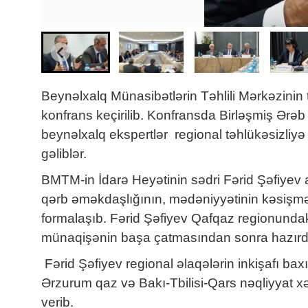
Beynəlxalq Münasibətlərin Təhlili Mərkəzinin
konfrans keçirilib. Konfransda Birləşmiş Ərəb 
beynəlxalq ekspertlər regional təhlükəsizliy
gəliblər.
BMTM-in İdarə Heyətinin sədri Fərid Şəfiyev a
qərb əməkdaşlığının, mədəniyyətinin kəsişməsi
formalaşıb. Fərid Şəfiyev Qafqaz regionundak
münaqişənin başa çatmasından sonra hazırda s
Fərid Şəfiyev regional əlaqələrin inkişafı bax
Ərzurum qaz və Bakı-Tbilisi-Qars nəqliyyat 
verib.