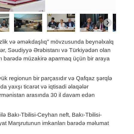
əsizlik və əməkdaşlıq" mövzusunda beynəlxalq
ətər, Səudiyyə Ərəbistanı və Türkiyədən olan
arı barədə müzakirə aparmaq üçün bir araya
öyük regionun bir parçasıdır və Qafqaz şərqlə
a yaxşı ticarət və iqtisadi əlaqələr
 Ermənistan arasında 30 il davam edən
ə Bakı-Tbilisi-Ceyhan neft, Bakı-Tbilisi-
yyat Marşrutunun imkanları barədə məlumat