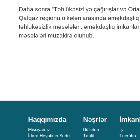
Daha sonra “Təhlükəsizliyə çağırışlar və Orta
Qafqaz regionu ölkələri arasında əməkdaşlıq i
təhlükəsizlik məsələləri, əməkdaşlıq imkanları,
məsələləri müzakirə olunub.
Haqqımızda
Nəşrlər
İmkan
Missiyamız
Bülleten
İş
İdarə Heyətinin Sədri
Təhlil
Təcrübə