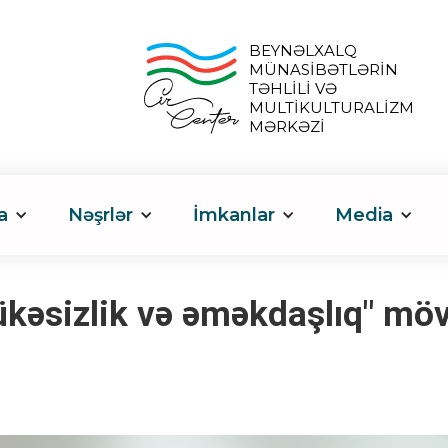
BEYNƏLXALQ
MÜNASİBƏTLƏRİN
TƏHLİLİ VƏ
MULTİKULTURALİZM
MƏRKƏZİ
a
Nəşrlər
İmkanlar
Media
ükəsizlik və əməkdaşlıq" mö