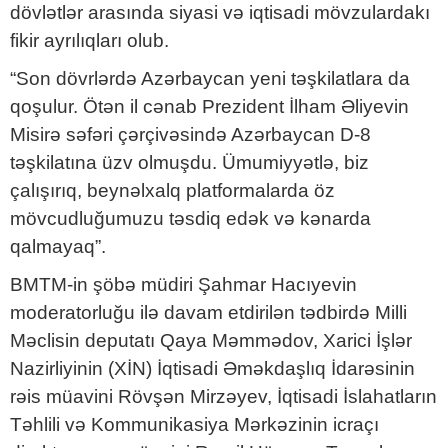
dövlətlər arasında siyasi və iqtisadi mövzulardakı
fikir ayrılıqları olub.
“Son dövrlərdə Azərbaycan yeni təşkilatlara da
qoşulur. Ötən il cənab Prezident İlham Əliyevin
Misirə səfəri çərçivəsində Azərbaycan D-8
təşkilatına üzv olmuşdu. Ümumiyyətlə, biz
çalışırıq, beynəlxalq platformalarda öz
mövcudluğumuzu təsdiq edək və kənarda
qalmayaq”.
BMTM-in şöbə müdiri Şahmar Hacıyevin
moderatorluğu ilə davam etdirilən tədbirdə Milli
Məclisin deputatı Qaya Məmmədov, Xarici İşlər
Nazirliyinin (XİN) İqtisadi Əməkdaşlıq İdarəsinin
rəis müavini Rövşən Mirzəyev, İqtisadi İslahatların
Təhlili və Kommunikasiya Mərkəzinin icraçı