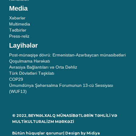
Media
Xəbərlər
Multimedia
Tədbirlər
Press-reliz
Layihələr
Post-münaqişə dövrü: Ermənistan-Azərbaycan münasibətləri
Qoşulmama Hərəkatı
Avrasiya Bağlantıları və Orta Dəhliz
Türk Dövlətləri Təşkilatı
COP29
Ümumdünya Şəhərsalma Forumunun 13-cü Sessiyası
(WUF13)
© 2022, BEYNƏLXALQ MÜNASİBƏTLƏRİN TƏHLİLİ VƏ
MULTİKULTURALİZM MƏRKƏZİ
Bütün hüquqlar qorunur| Design by
Midiya