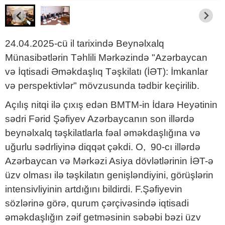
24.04.2025-cü il tarixində Beynəlxalq
Münasibətlərin Təhlili Mərkəzində "Azərbaycan
və İqtisadi Əməkdaşlıq Təşkilatı (İƏT): İmkanlar
və perspektivlər" mövzusunda tədbir keçirilib.
Açılış nitqi ilə çıxış edən BMTM-in İdarə Heyətinin
sədri Fərid Şəfiyev Azərbaycanın son illərdə
beynəlxalq təşkilatlarla fəal əməkdaşlığına və
uğurlu sədrliyinə diqqət çəkdi. O, 90-cı illərdə
Azərbaycan və Mərkəzi Asiya dövlətlərinin İƏT-ə
üzv olması ilə təşkilatın genişləndiyini, görüşlərin
intensivliyinin artdığını bildirdi. F.Şəfiyevin
sözlərinə görə, qurum çərçivəsində iqtisadi
əməkdaşlığın zəif getməsinin səbəbi bəzi üzv