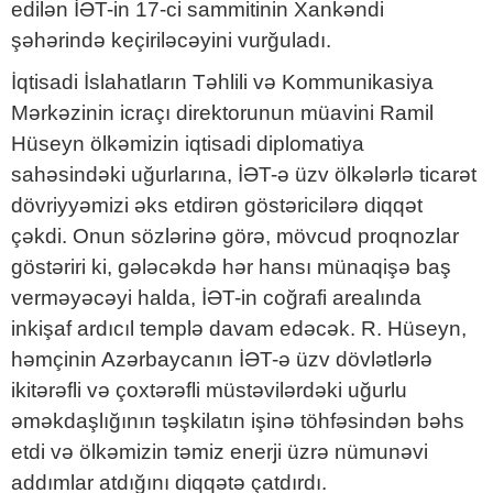
edilən İƏT-in 17-ci sammitinin Xankəndi
şəhərində keçiriləcəyini vurğuladı.
İqtisadi İslahatların Təhlili və Kommunikasiya
Mərkəzinin icraçı direktorunun müavini Ramil
Hüseyn ölkəmizin iqtisadi diplomatiya
sahəsindəki uğurlarına, İƏT-ə üzv ölkələrlə ticarət
dövriyyəmizi əks etdirən göstəricilərə diqqət
çəkdi. Onun sözlərinə görə, mövcud proqnozlar
göstəriri ki, gələcəkdə hər hansı münaqişə baş
verməyəcəyi halda, İƏT-in coğrafi arealında
inkişaf ardıcıl templə davam edəcək. R. Hüseyn,
həmçinin Azərbaycanın İƏT-ə üzv dövlətlərlə
ikitərəfli və çoxtərəfli müstəvilərdəki uğurlu
əməkdaşlığının təşkilatın işinə töhfəsindən bəhs
etdi və ölkəmizin təmiz enerji üzrə nümunəvi
addımlar atdığını diqqətə çatdırdı.