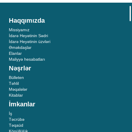
Haqqımızda
Missiyamız
İdarə Heyətinin Sədri
İdarə Heyətinin üzvləri
Əməkdaşlar
Elanlar
Maliyyə hesabatları
Nəşrlər
Bülleten
Təhlil
Məqalələr
Kitablar
İmkanlar
İş
Təcrübə
Təqaüd
Könüllülük