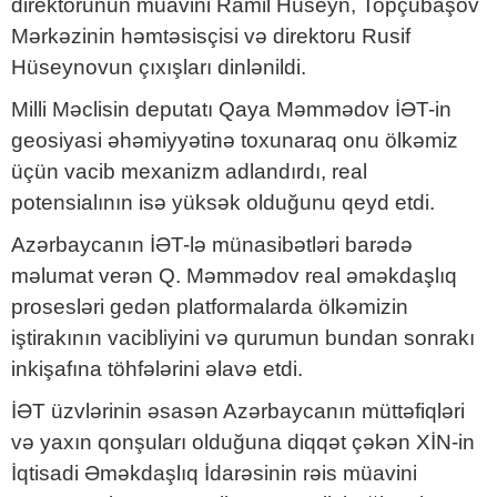
direktorunun müavini Ramil Hüseyn, Topçubaşov
Mərkəzinin həmtəsisçisi və direktoru Rusif
Hüseynovun çıxışları dinlənildi.
Milli Məclisin deputatı Qaya Məmmədov İƏT-in
geosiyasi əhəmiyyətinə toxunaraq onu ölkəmiz
üçün vacib mexanizm adlandırdı, real
potensialının isə yüksək olduğunu qeyd etdi.
Azərbaycanın İƏT-lə münasibətləri barədə
məlumat verən Q. Məmmədov real əməkdaşlıq
prosesləri gedən platformalarda ölkəmizin
iştirakının vacibliyini və qurumun bundan sonrakı
inkişafına töhfələrini əlavə etdi.
İƏT üzvlərinin əsasən Azərbaycanın müttəfiqləri
və yaxın qonşuları olduğuna diqqət çəkən XİN-in
İqtisadi Əməkdaşlıq İdarəsinin rəis müavini