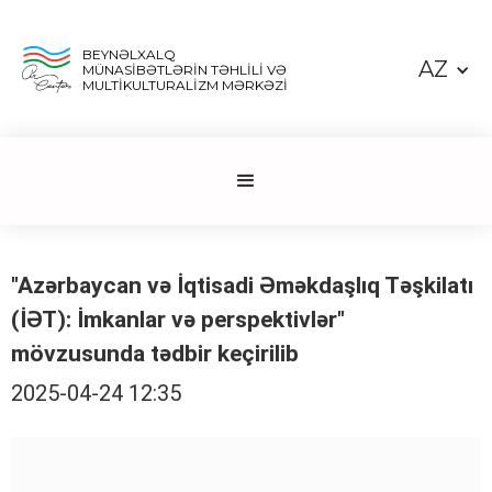
BEYNƏLXALQ
AZ
MÜNASİBƏTLƏRİN TƏHLİLİ VƏ
MULTİKULTURALİZM MƏRKƏZİ
"Azərbaycan və İqtisadi Əməkdaşlıq Təşkilatı
(İƏT): İmkanlar və perspektivlər"
mövzusunda tədbir keçirilib
2025-04-24 12:35