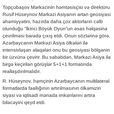
Topçubaşov Mərkəzinin həmtəsisçisi və direktoru
Rusif Hüseynov Mərkəzi Asiyanın artan geosiyasi
əhəmiyyətini, hazırda daha çox aktorların cəlb
olunduğu “İkinci Böyük Oyun”un əsas həlqəsinə
çevrilməsi barədə çıxış etdi. Onun sözlərinə görə,
Azərbaycanın Mərkəzi Asiya ölkələri ilə
intensivləşən əlaqələri onu bu geosiyasi bölgənin
bir üzvünə çevirir. Bu səbəbdən, Mərkəzi Asiya ilə
birgə keçirilən görüşlər 5+1+1 formatında
reallaşdırılmalıdır.
R. Hüseynov, həmçinin Azərbaycanın multilateral
formatlarda fəallığının artırılmasının ölkəmizin
siyasi və iqtisadi mənada imkanlarını artıra
biləcəyini qeyd etdi.