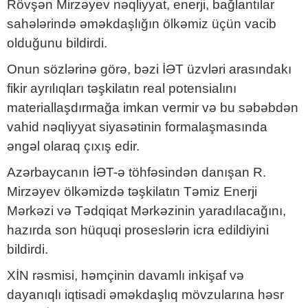
Rövşən Mirzəyev nəqliyyat, enerji, bağlantılar
sahələrində əməkdaşlığın ölkəmiz üçün vacib
olduğunu bildirdi.
Onun sözlərinə görə, bəzi İƏT üzvləri arasındakı
fikir ayrılıqları təşkilatın real potensialını
materiallaşdırmağa imkan vermir və bu səbəbdən
vahid nəqliyyat siyasətinin formalaşmasında
əngəl olaraq çıxış edir.
Azərbaycanın İƏT-ə töhfəsindən danışan R.
Mirzəyev ölkəmizdə təşkilatın Təmiz Enerji
Mərkəzi və Tədqiqat Mərkəzinin yaradılacağını,
hazırda son hüquqi proseslərin icra edildiyini
bildirdi.
XİN rəsmisi, həmçinin davamlı inkişaf və
dayanıqlı iqtisadi əməkdaşlıq mövzularına həsr