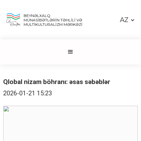
BEYNƏLXALQ
AZ
MÜNASİBƏTLƏRİN TƏHLİLİ VƏ
MULTİKULTURALİZM MƏRKƏZİ
Qlobal nizam böhranı: əsas səbəblər
2026-01-21 15:23