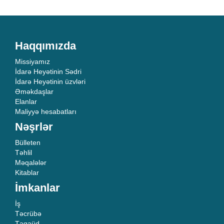
Haqqımızda
Missiyamız
İdarə Heyətinin Sədri
İdarə Heyətinin üzvləri
Əməkdaşlar
Elanlar
Maliyyə hesabatları
Nəşrlər
Bülleten
Təhlil
Məqalələr
Kitablar
İmkanlar
İş
Təcrübə
Təqaüd