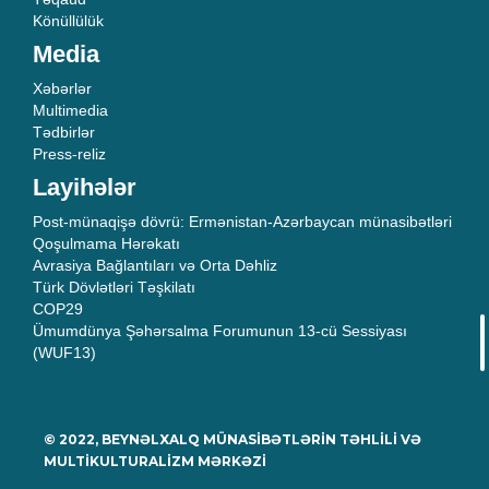
Könüllülük
Media
Xəbərlər
Multimedia
Tədbirlər
Press-reliz
Layihələr
Post-münaqişə dövrü: Ermənistan-Azərbaycan münasibətləri
Qoşulmama Hərəkatı
Avrasiya Bağlantıları və Orta Dəhliz
Türk Dövlətləri Təşkilatı
COP29
Ümumdünya Şəhərsalma Forumunun 13-cü Sessiyası
(WUF13)
© 2022, BEYNƏLXALQ MÜNASİBƏTLƏRİN TƏHLİLİ VƏ
MULTİKULTURALİZM MƏRKƏZİ