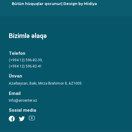
Bütün hüquqlar qorunur| Design by
Midiya
Bizimlə əlaqə
Telefon
(+994 12) 596-82-39,
(+994 12) 596-82-41
Ünvan
Azərbaycan, Bakı, Mirzə İbrahimov 8, AZ1005
Email
Info@aircenter.az
Sosial media