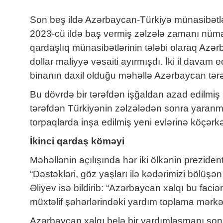
Son beş ildə Azərbaycan-Türkiyə münasibətlə
2023-cü ildə baş vermiş zəlzələ zamanı nümay
qardaşlıq münasibətlərinin tələbi olaraq Az
dollar maliyyə vəsaiti ayırmışdı. İki il davam
binanın daxil olduğu məhəllə Azərbaycan tər
Bu dövrdə bir tərəfdən işğaldan azad edilmiş 
tərəfdən Türkiyənin zəlzələdən sonra yaranmı
torpaqlarda inşa edilmiş yeni evlərinə köçərk
İkinci qardaş köməyi
Məhəllənin açılışında hər iki ölkənin preziden
“Dəstəkləri, göz yaşları ilə kədərimizi bölü
Əliyev isə bildirib: “Azərbaycan xalqı bu faci
müxtəlif şəhərlərindəki yardım toplama mərkəz
Azərbaycan xalqı belə bir yardımlaşmanı son