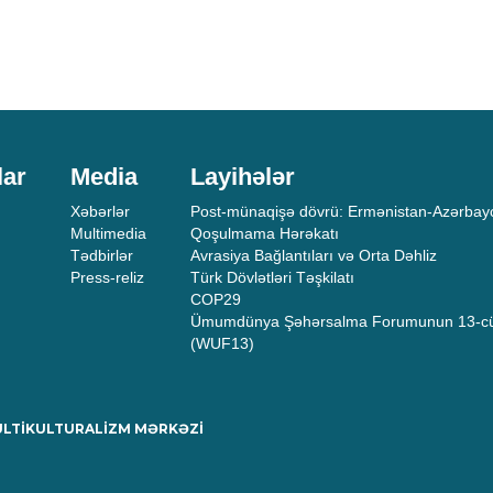
lar
Media
Layihələr
Xəbərlər
Post-münaqişə dövrü: Ermənistan-Azərbayc
Multimedia
Qoşulmama Hərəkatı
Tədbirlər
Avrasiya Bağlantıları və Orta Dəhliz
Press-reliz
Türk Dövlətləri Təşkilatı
COP29
Ümumdünya Şəhərsalma Forumunun 13-cü
(WUF13)
MULTİKULTURALİZM MƏRKƏZİ