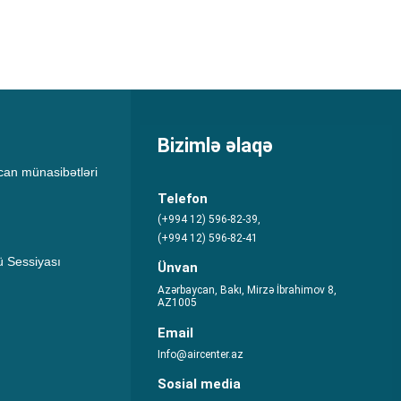
Bizimlə əlaqə
an münasibətləri
Telefon
(+994 12) 596-82-39,
(+994 12) 596-82-41
 Sessiyası
Ünvan
Azərbaycan, Bakı, Mirzə İbrahimov 8,
AZ1005
Email
Info@aircenter.az
Sosial media