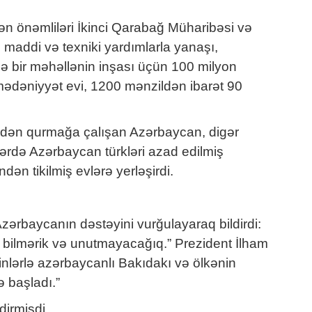
n önəmliləri İkinci Qarabağ Müharibəsi və
 maddi və texniki yardımlarla yanaşı,
ə bir məhəllənin inşası üçün 100 milyon
b, mədəniyyət evi, 1200 mənzildən ibarət 90
yenidən qurmağa çalışan Azərbaycan, digər
ərdə Azərbaycan türkləri azad edilmiş
ən tikilmiş evlərə yerləşirdi.
Azərbaycanın dəstəyini vurğulayaraq bildirdi:
a bilmərik və unutmayacağıq.” Prezident İlham
minlərlə azərbaycanlı Bakıdakı və ölkənin
ə başladı.”
irmişdi.