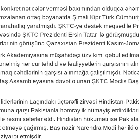
in konkret nəticələr verməsi baxımından olduqca əhəm
nda imzalanan ortaq bəyanatda Şimali Kipr Türk Cümhuri
rahatlıq yaratmışdı. ŞKTC-yə dəstək məqsədilə Prez
ivəsində ŞKTC Prezidenti Ersin Tatar ilə görüşmüşd
erlərinin görüşünə Qazaxıstan Prezidenti Kasım-Joma
k Akademiyasına müşahidəçi üzv kimi qəbul edilməs
yönəlmiş hər cür təhdid və fəaliyyətlərin qarşısının a
aq cəhdlərinin qarşısı alınmağa çalışılmışdı. Nəticə
Baş Assambleyasına dəvət olunan ŞKTC Məclis Başç
iderlərinin Laçındakı üçtərəfli zirvəsi Hindistan-Pa
una qarşı Pakistanla həmrəylik nümayiş etdirdikləri
rəsmi səfərlər etdi. Hindistan hökuməti isə Pakista
t etməyə çağırmış, Baş nazir Narendra Modi hər iki 
ziyarət etmişdir.