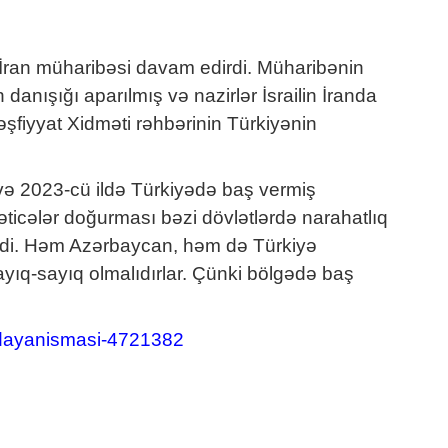
-İran müharibəsi davam edirdi. Müharibənin
danışığı aparılmış və nazirlər İsrailin İranda
şfiyyat Xidməti rəhbərinin Türkiyənin
 və 2023-cü ildə Türkiyədə baş vermiş
ticələr doğurması bəzi dövlətlərdə narahatlıq
mişdi. Həm Azərbaycan, həm də Türkiyə
 ayıq-sayıq olmalıdırlar. Çünki bölgədə baş
-dayanismasi-4721382