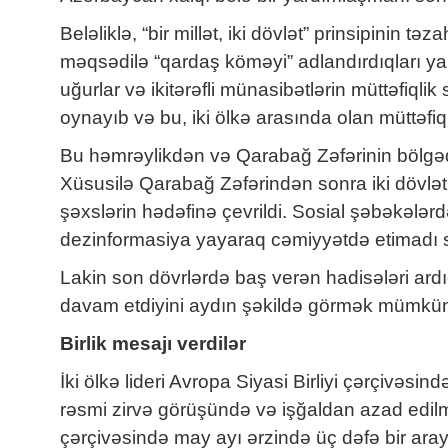
Beləliklə, “bir millət, iki dövlət” prinsipini
məqsədilə “qardaş köməyi” adlandırdıqları ya
uğurlar və ikitərəfli münasibətlərin müttəfiql
oynayıb və bu, iki ölkə arasında olan müttəfiq
Bu həmrəylikdən və Qarabağ Zəfərinin bölgədə
Xüsusilə Qarabağ Zəfərindən sonra iki dövlət
şəxslərin hədəfinə çevrildi. Sosial şəbəkələrd
dezinformasiya yayaraq cəmiyyətdə etimadı s
Lakin son dövrlərdə baş verən hadisələri ardıc
davam etdiyini aydın şəkildə görmək mümkü
Birlik mesajı verdilər
İki ölkə lideri Avropa Siyasi Birliyi çərçivəsi
rəsmi zirvə görüşündə və işğaldan azad edilmi
çərçivəsində may ayı ərzində üç dəfə bir aray