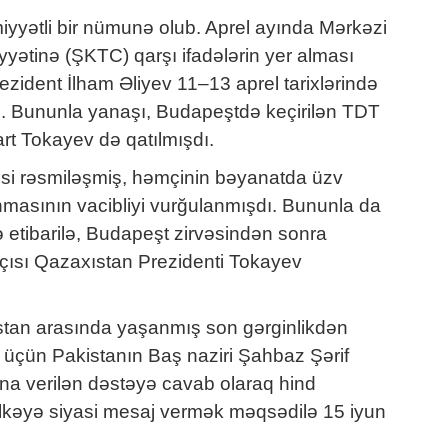
iyyətli bir nümunə olub. Aprel ayında Mərkəzi
yyətinə (ŞKTC) qarşı ifadələrin yer alması
ident İlham Əliyev 11–13 aprel tarixlərində
ü. Bununla yanaşı, Budapeştdə keçirilən TDT
rt Tokayev də qatılmışdı.
i rəsmiləşmiş, həmçinin bəyanatda üzv
lınmasının vacibliyi vurğulanmışdı. Bununla da
 etibarilə, Budapeşt zirvəsindən sonra
ısı Qazaxıstan Prezidenti Tokayev
kistan arasında yaşanmış son gərginlikdən
 üçün Pakistanın Baş naziri Şahbaz Şərif
na verilən dəstəyə cavab olaraq hind
ölkəyə siyasi mesaj vermək məqsədilə 15 iyun