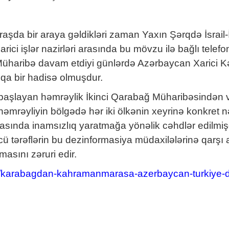
aşda bir araya gəldikləri zaman Yaxın Şərqdə İsrail
i işlər nazirləri arasında bu mövzu ilə bağlı telefon 
 Müharibə davam etdiyi günlərdə Azərbaycan Xarici Kə
şqa bir hadisə olmuşdur.
vəl başlayan həmrəylik İkinci Qarabağ Müharibəsindən
rəyliyin bölgədə hər iki ölkənin xeyrinə konkret nə
 arasında inamsızlıq yaratmağa yönəlik cəhdlər edil
ncü tərəflərin bu dezinformasiya müdaxilələrinə qarşı
masını zəruri edir.
u/karabagdan-kahramanmarasa-azerbaycan-turkiye