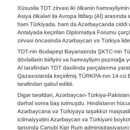
Xüsusilə TDT zirvəsi iki ölkənin həmrəyliyin
Asiya ölkələri ilə Avropa İttifaqı (Aİ) arası
həm Türkiyədə, həm də Azərbaycanda ciddi na
Antalyada keçirilən Diplomatiya Forumu çərç
zirvəsi öncəsində Azərbaycan və Türkiyə lid
TDT-nin Budapeşt Bəyanatında ŞKTC-nin Tür
dövlətlərin birliyini və həmrəyliyini pozmağa 
Aİ tərəfindən TDT daxilində parçalanma yaratm
Qazaxıstanda keçirilmiş TÜRKPA-nın 14-cü 
tərəfindən qəbul edildi.
Digər tərəfdən, Azərbaycan-Türkiyə-Pakistan l
dərhal sonra baş tutmuşdu. Hindistanın hücum
Azərbaycana və Türkiyəyə təşəkkür məqsədilə 
ictimaiyyətini Azərbaycan və Türkiyəni boyko
tarixində Cənubi Kipr Rum administrasiyasını 