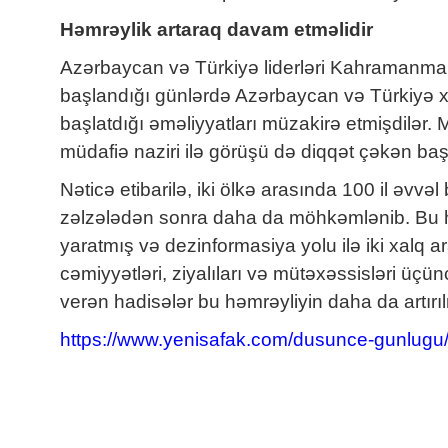
Həmrəylik artaraq davam etməlidir
Azərbaycan və Türkiyə liderləri Kahramanmar
başlandığı günlərdə Azərbaycan və Türkiyə xaric
başlatdığı əməliyyatları müzakirə etmişdilər.
müdafiə naziri ilə görüşü də diqqət çəkən ba
Nəticə etibarilə, iki ölkə arasında 100 il əv
zəlzələdən sonra daha da möhkəmlənib. Bu həm
yaratmış və dezinformasiya yolu ilə iki xalq
cəmiyyətləri, ziyalıları və mütəxəssisləri üçü
verən hadisələr bu həmrəyliyin daha da artırıl
https://www.yenisafak.com/dusunce-gunlug