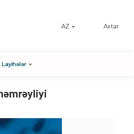
AZ
Axtar
Layihələr
əmrəyliyi