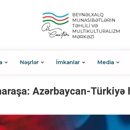
BEYNƏLXALQ
MÜNASİBƏTLƏRİN
TƏHLİLİ VƏ
MULTİKULTURALİZM
MƏRKƏZİ
a
Nəşrlər
İmkanlar
Media
raşa: Azərbaycan-Türkiyə h