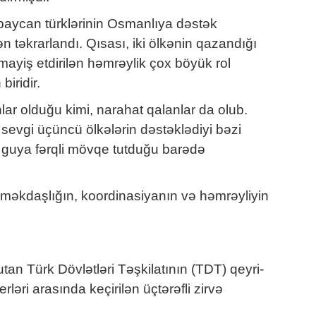
ərbaycan türklərinin Osmanlıya dəstək
təkrarlandı. Qısası, iki ölkənin qazandığı
mayiş etdirilən həmrəylik çox böyük rol
iridir.
r olduğu kimi, narahat qalanlar da olub.
sevgi üçüncü ölkələrin dəstəklədiyi bəzi
in guya fərqli mövqe tutduğu barədə
q əməkdaşlığın, koordinasiyanın və həmrəyliyin
tutan Türk Dövlətləri Təşkilatının (TDT) qeyri-
əri arasında keçirilən üçtərəfli zirvə