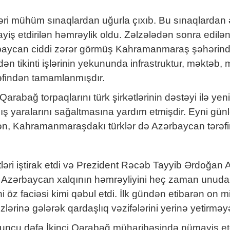
ri mühüm sınaqlardan uğurla çıxıb. Bu sınaqlardan ə
iş etdirilən həmrəylik oldu. Zəlzələdən sonra edilən
ərbaycan ciddi zərər görmüş Kahramanmaraş şəhərind
 edən tikinti işlərinin yekununda infrastruktur, məktə
əfindən tamamlanmışdır.
Qarabağ torpaqlarını türk şirkətlərinin dəstəyi ilə 
ş yaralarını sağaltmasına yardım etmişdir. Eyni günl
ən, Kahramanmaraşdakı türklər də Azərbaycan tərəfind
tləri iştirak etdi və Prezident Rəcəb Tayyib Ərdoğan 
şən Azərbaycan xalqının həmrəyliyini heç zaman unud
əni öz faciəsi kimi qəbul etdi. İlk gündən etibarən on 
lərinə gələrək qardaşlıq vəzifələrini yerinə yetirməy
uncu dəfə İkinci Qarabağ müharibəsində nümayiş etd