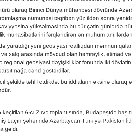
n təzahürü olaraq Birinci Dünya müharibəsi dövründə Az
rdımlaşma nümunəsi təqribən yüz ildən sonra yenidən 
ik səviyyəsinə yüksəlməsində bu cür çətin günlərdə nü
lik münasibətlərini fərqləndirən ən mühüm amillərdən b
 yaratdığı yeni geosiyasi reallıqdan məmnun qalanla
 və xalq arasında mövcud olan həmrəylik, etimad və 
ə regional geosiyasi dəyişikliklər fonunda iki dövlət
arsıtmağa cəhd göstərdilər.
ıl şəkildə təhlil etdikdə, bu iddiaların əksinə olara
ndür.
ndə keçirilən 6-cı Zirvə toplantısında, Budapeştdə baş 
ş Laçın şəhərində Azərbaycan-Türkiyə-Pakistan liderl
a gəldi.