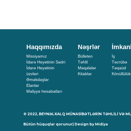
Haqqımızda
Nəşrlər
İmkan
Missiyamız
Bülleten
İş
İdarə Heyətinin Sədri
Təhlil
Təcrübə
İdarə Heyətinin
Məqalələr
Təqaüd
üzvləri
Kitablar
Könüllülük
Əməkdaşlar
Elanlar
Maliyyə hesabatları
© 2022, BEYNƏLXALQ MÜNASİBƏTLƏRİN TƏHLİLİ VƏ 
Bütün hüquqlar qorunur| Design by
Midiya