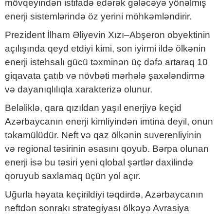
mövqeyindən istifadə edərək gələcəyə yönəlmiş
enerji sistemlərində öz yerini möhkəmləndirir.
Prezident İlham Əliyevin Xızı–Abşeron obyektinin
açılışında qeyd etdiyi kimi, son iyirmi ildə ölkənin
enerji istehsalı gücü təxminən üç dəfə artaraq 10
giqavata çatıb və növbəti mərhələ şaxələndirmə
və dayanıqlılıqla xarakterizə olunur.
Beləliklə, qara qızıldan yaşıl enerjiyə keçid
Azərbaycanın enerji kimliyindən imtina deyil, onun
təkamülüdür. Neft və qaz ölkənin suverenliyinin
və regional təsirinin əsasını qoyub. Bərpa olunan
enerji isə bu təsiri yeni qlobal şərtlər daxilində
qoruyub saxlamaq üçün yol açır.
Uğurla həyata keçirildiyi təqdirdə, Azərbaycanın
neftdən sonrakı strategiyası ölkəyə Avrasiya