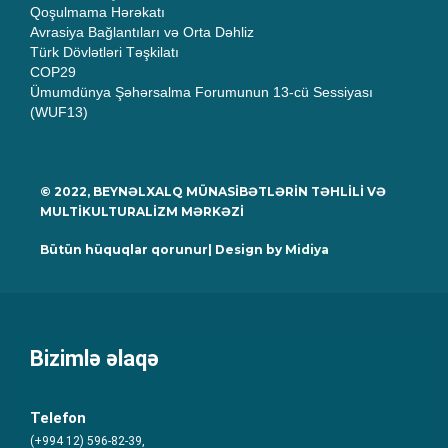
Qoşulmama Hərəkatı
Avrasiya Bağlantıları və Orta Dəhliz
Türk Dövlətləri Təşkilatı
COP29
Ümumdünya Şəhərsalma Forumunun 13-cü Sessiyası
(WUF13)
© 2022, BEYNƏLXALQ MÜNASİBƏTLƏRİN TƏHLİLİ VƏ
MULTİKULTURALİZM MƏRKƏZİ
Bütün hüquqlar qorunur| Design by
Midiya
Bizimlə əlaqə
Telefon
(+994 12) 596-82-39,