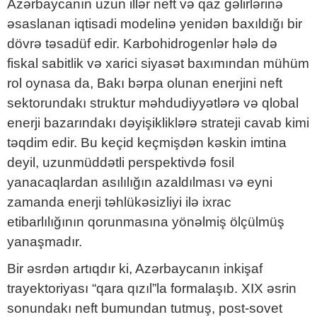
Azərbaycanın uzun illər neft və qaz gəlirlərinə
əsaslanan iqtisadi modelinə yenidən baxıldığı bir
dövrə təsadüf edir. Karbohidrogenlər hələ də
fiskal sabitlik və xarici siyasət baxımından mühüm
rol oynasa da, Bakı bərpa olunan enerjini neft
sektorundakı struktur məhdudiyyətlərə və qlobal
enerji bazarındakı dəyişikliklərə strateji cavab kimi
təqdim edir. Bu keçid keçmişdən kəskin imtina
deyil, uzunmüddətli perspektivdə fosil
yanacaqlardan asılılığın azaldılması və eyni
zamanda enerji təhlükəsizliyi ilə ixrac
etibarlılığının qorunmasına yönəlmiş ölçülmüş
yanaşmadır.
Bir əsrdən artıqdır ki, Azərbaycanın inkişaf
trayektoriyası “qara qızıl”la formalaşıb. XIX əsrin
sonundakı neft bumundan tutmuş, post-sovet