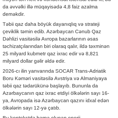
da əvvəlki illə müqayisədə 4,8 faiz azalma
deməkdir.
Təbii qaz daha böyük dayanıqlıq və strateji
çeviklik təmin edib. Azərbaycan Cənub Qaz
Dəhlizi vasitəsilə Avropa bazarlarının əsas
təchizatçılarından biri olaraq qalır, ildə təxminən
25 milyard kubmetr qaz ixrac edir və 8,821
milyard dollar gəlir əldə edir.
2026-cı ilin yanvarında SOCAR Trans-Adriatik
Boru Kəməri vasitəsilə Avstriya və Almaniyaya
təbii qaz tədarükünə başlayıb. Bununla da
Azərbaycanın qaz ixrac etdiyi ölkələrin sayı 16-
ya, Avropada isə Azərbaycan qazını idxal edən
ölkələrin sayı 12-yə çatıb.
Bu kontekstdə bərpa olunan enerji