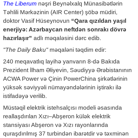
The Liberum
nəşri Beynəlxalq Münasibətlərin
Təhlili Mərkəzinin (AIR Center) şöbə müdiri,
doktor Vasif Hüseynovun
“Qara qızıldan yaşıl
enerjiyə: Azərbaycan neftdən sonrakı dövrə
hazırlaşır”
adlı məqaləsini dərc edib.
"The Daily Baku"
məqaləni təqdim edir:
240 meqavatlıq layihə yanvarın 8-də Bakıda
Prezident İlham Əliyevin, Səudiyyə Ərəbistanının
ACWA Power və Çinin PowerChina şirkətlərinin
yüksək səviyyəli nümayəndələrinin iştirakı ilə
istifadəyə verilib.
Müstəqil elektrik istehsalçısı modeli əsasında
reallaşdırılan Xızı–Abşeron külək elektrik
stansiyası Abşeron və Xızı rayonlarında
quraşdırılmış 37 turbindən ibarətdir və təxminən