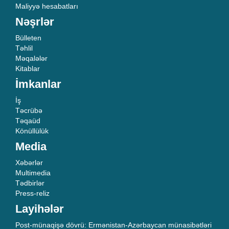
Maliyyə hesabatları
Nəşrlər
Bülleten
Təhlil
Məqalələr
Kitablar
İmkanlar
İş
Təcrübə
Təqaüd
Könüllülük
Media
Xəbərlər
Multimedia
Tədbirlər
Press-reliz
Layihələr
Post-münaqişə dövrü: Ermənistan-Azərbaycan münasibətləri