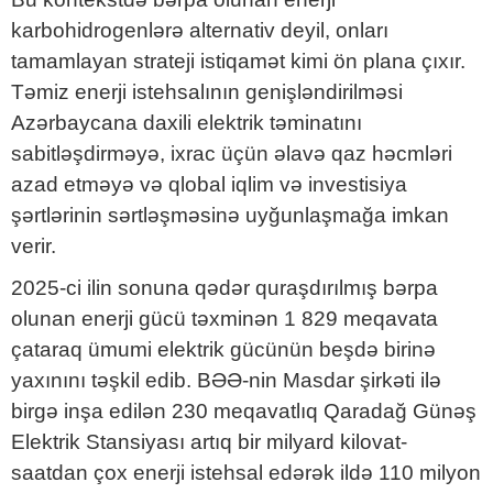
karbohidrogenlərə alternativ deyil, onları
tamamlayan strateji istiqamət kimi ön plana çıxır.
Təmiz enerji istehsalının genişləndirilməsi
Azərbaycana daxili elektrik təminatını
sabitləşdirməyə, ixrac üçün əlavə qaz həcmləri
azad etməyə və qlobal iqlim və investisiya
şərtlərinin sərtləşməsinə uyğunlaşmağa imkan
verir.
2025-ci ilin sonuna qədər quraşdırılmış bərpa
olunan enerji gücü təxminən 1 829 meqavata
çataraq ümumi elektrik gücünün beşdə birinə
yaxınını təşkil edib. BƏƏ-nin Masdar şirkəti ilə
birgə inşa edilən 230 meqavatlıq Qaradağ Günəş
Elektrik Stansiyası artıq bir milyard kilovat-
saatdan çox enerji istehsal edərək ildə 110 milyon