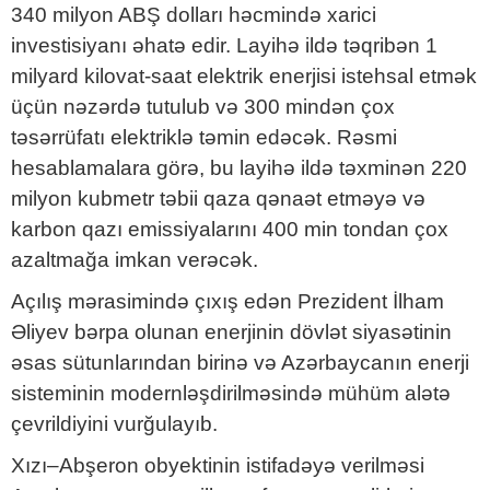
340 milyon ABŞ dolları həcmində xarici
investisiyanı əhatə edir. Layihə ildə təqribən 1
milyard kilovat-saat elektrik enerjisi istehsal etmək
üçün nəzərdə tutulub və 300 mindən çox
təsərrüfatı elektriklə təmin edəcək. Rəsmi
hesablamalara görə, bu layihə ildə təxminən 220
milyon kubmetr təbii qaza qənaət etməyə və
karbon qazı emissiyalarını 400 min tondan çox
azaltmağa imkan verəcək.
Açılış mərasimində çıxış edən Prezident İlham
Əliyev bərpa olunan enerjinin dövlət siyasətinin
əsas sütunlarından birinə və Azərbaycanın enerji
sisteminin modernləşdirilməsində mühüm alətə
çevrildiyini vurğulayıb.
Xızı–Abşeron obyektinin istifadəyə verilməsi