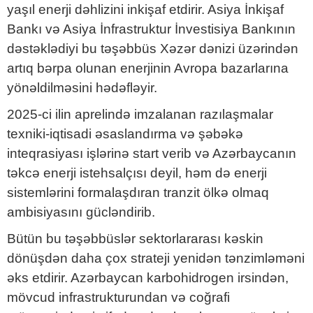
yaşıl enerji dəhlizini inkişaf etdirir. Asiya İnkişaf
Bankı və Asiya İnfrastruktur İnvestisiya Bankının
dəstəklədiyi bu təşəbbüs Xəzər dənizi üzərindən
artıq bərpa olunan enerjinin Avropa bazarlarına
yönəldilməsini hədəfləyir.
2025-ci ilin aprelində imzalanan razılaşmalar
texniki-iqtisadi əsaslandırma və şəbəkə
inteqrasiyası işlərinə start verib və Azərbaycanın
təkcə enerji istehsalçısı deyil, həm də enerji
sistemlərini formalaşdıran tranzit ölkə olmaq
ambisiyasını gücləndirib.
Bütün bu təşəbbüslər sektorlararası kəskin
dönüşdən daha çox strateji yenidən tənzimləməni
əks etdirir. Azərbaycan karbohidrogen irsindən,
mövcud infrastrukturundan və coğrafi