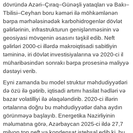
dövründə Azəri–Çıraq–Günəşli yataqları və Bakı–
Tbilisi–Ceyhan boru kəməri ilə möhkəmlənən
bərpa mərhələsinədək karbohidrogenlər dövlət
gəlirlərinin, infrastrukturun genişlənməsinin və
geosiyasi mövqenin əsasını təşkil edib. Neft
gəlirləri 2000-ci illərdə makroiqtisadi sabitliyin
təmininə, iri dövlət investisiyalarına və 2020-ci il
müharibəsindən sonrakı bərpa prosesinə maliyyə
dəstəyi verib.
Eyni zamanda bu model struktur məhdudiyyətləri
də özü ilə gətirib, iqtisadi artımı hasilat hədləri və
bazar volatilliyi ilə əlaqələndirib. 2020-ci illərin
ortalarına doğru bu məhdudiyyətlər daha aydın
görünməyə başlayıb. Energetika Nazirliyinin
məlumatına görə, Azərbaycan 2025-ci ildə 27,7
milyon ton neft və kondensat istehsal edib ki, bu