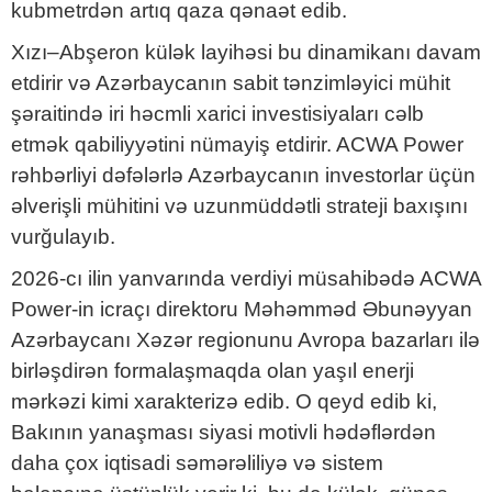
kubmetrdən artıq qaza qənaət edib.
Xızı–Abşeron külək layihəsi bu dinamikanı davam
etdirir və Azərbaycanın sabit tənzimləyici mühit
şəraitində iri həcmli xarici investisiyaları cəlb
etmək qabiliyyətini nümayiş etdirir. ACWA Power
rəhbərliyi dəfələrlə Azərbaycanın investorlar üçün
əlverişli mühitini və uzunmüddətli strateji baxışını
vurğulayıb.
2026-cı ilin yanvarında verdiyi müsahibədə ACWA
Power-in icraçı direktoru Məhəmməd Əbunəyyan
Azərbaycanı Xəzər regionunu Avropa bazarları ilə
birləşdirən formalaşmaqda olan yaşıl enerji
mərkəzi kimi xarakterizə edib. O qeyd edib ki,
Bakının yanaşması siyasi motivli hədəflərdən
daha çox iqtisadi səmərəliliyə və sistem