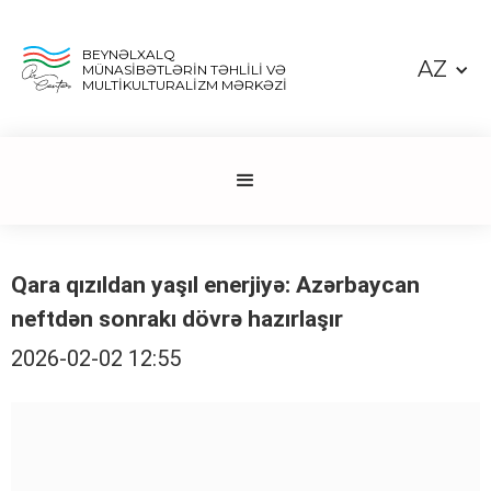
BEYNƏLXALQ
AZ
MÜNASİBƏTLƏRİN TƏHLİLİ VƏ
MULTİKULTURALİZM MƏRKƏZİ
Qara qızıldan yaşıl enerjiyə: Azərbaycan
neftdən sonrakı dövrə hazırlaşır
2026-02-02 12:55