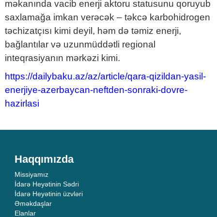
məkanında vacib enerji aktoru statusunu qoruyub
saxlamağa imkan verəcək – təkcə karbohidrogen
təchizatçısı kimi deyil, həm də təmiz enerji,
bağlantılar və uzunmüddətli regional
inteqrasiyanın mərkəzi kimi.
https://dailybaku.az/az/article/qara-qizildan-yasil-
enerjiye-azerbaycan-neftden-sonraki-dovre-
hazirlasi
Haqqımızda
Missiyamız
İdarə Heyətinin Sədri
İdarə Heyətinin üzvləri
Əməkdaşlar
Elanlar