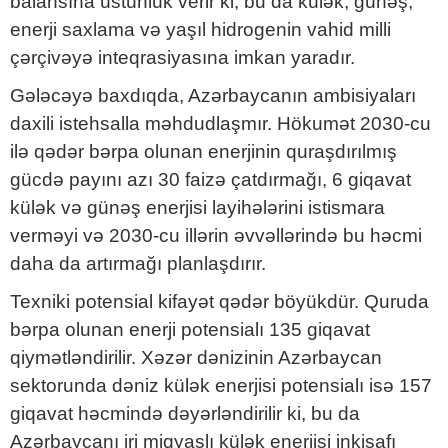
balansına üstünlük verir ki, bu da külək, günəş,
enerji saxlama və yaşıl hidrogenin vahid milli
çərçivəyə inteqrasiyasına imkan yaradır.
Gələcəyə baxdıqda, Azərbaycanın ambisiyaları
daxili istehsalla məhdudlaşmır. Hökumət 2030-cu
ilə qədər bərpa olunan enerjinin quraşdırılmış
gücdə payını azı 30 faizə çatdırmağı, 6 giqavat
külək və günəş enerjisi layihələrini istismara
verməyi və 2030-cu illərin əvvəllərində bu həcmi
daha da artırmağı planlaşdırır.
Texniki potensial kifayət qədər böyükdür. Quruda
bərpa olunan enerji potensialı 135 giqavat
qiymətləndirilir. Xəzər dənizinin Azərbaycan
sektorunda dəniz külək enerjisi potensialı isə 157
giqavat həcmində dəyərləndirilir ki, bu da
Azərbaycanı iri miqyaslı külək enerjisi inkişafı