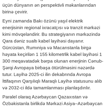
üçün dünyanın ən perspektivli məkanlarından
birinə çevirir.
Eyni zamanda Bakı özünü yaşıl elektrik
enerjisinin regional ixracatçısı və tranzit mərkəzi
kimi mövqeləndirir. Bu strategiyanın mərkəzində
Qara dəniz sualtı kabel layihəsi dayanır.
Gürcüstan, Rumıniya və Macarıstanla birgə
həyata keçirilən 1 155 kilometrlik kabel layihəsi 1
300 meqavatadək bərpa olunan enerjinin Cənub-
Şərqi Avropaya birbaşa ötürülməsini nəzərdə
tutur. Layihə 2025-ci ilin dekabrında Avropa
İttifaqının Qarşılıqlı Maraqlı Layihə statusunu alıb
və 2032-ci ildə tamamlanması planlaşdırılır.
Paralel olaraq Azərbaycan Qazaxıstan və
Özbəkistanla birlikdə Mərkəzi Asiya–Azərbaycan