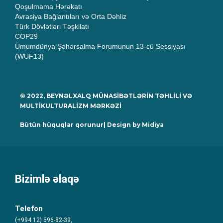
Qoşulmama Hərəkatı
Avrasiya Bağlantıları və Orta Dəhliz
Türk Dövlətləri Təşkilatı
COP29
Ümumdünya Şəhərsalma Forumunun 13-cü Sessiyası
(WUF13)
© 2022, BEYNƏLXALQ MÜNASİBƏTLƏRİN TƏHLİLİ VƏ
MULTİKULTURALİZM MƏRKƏZİ
Bütün hüquqlar qorunur| Design by
Midiya
Bizimlə əlaqə
Telefon
(+994 12) 596-82-39,