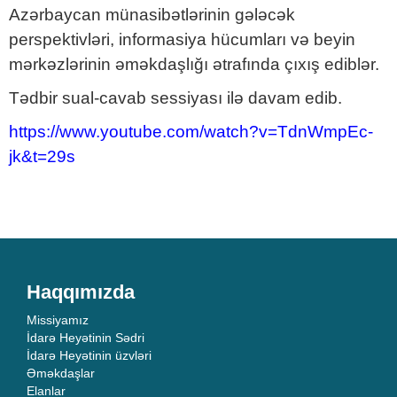
Azərbaycan münasibətlərinin gələcək
perspektivləri, informasiya hücumları və beyin
mərkəzlərinin əməkdaşlığı ətrafında çıxış ediblər.
Tədbir sual-cavab sessiyası ilə davam edib.
https://www.youtube.com/watch?v=TdnWmpEc-
jk&t=29s
Haqqımızda
Missiyamız
İdarə Heyətinin Sədri
İdarə Heyətinin üzvləri
Əməkdaşlar
Elanlar