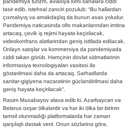
pandemiya turizm, aviasiya kimi sahələrə ciddi
təsir edib, istehsal zənciri pozulub: “Bu hallardan
çıxmalıyıq və əməkdaşlıq da bunun əsas yoludur.
Pandemiya nəticəsində ofis məkanlarından imtina
artacaq, çevik iş rejimi həyata keçiriləcək,
videokonfrans alətlərindən geniş istifadə ediləcək.
Onlayn satışlar və kommersiya da pandemiyada
ciddi təkan görüb. Həmçinin dövlət xidmətlərinin
informasiya texnologiyaları vasitəsi ilə
göstərilməsi daha da artacaq. Sərhədlərdə
sanitar-gigiyena nəzarətinin gücləndirilməsi daha
geniş həyata keçiriləcək”.
Rasim Musabəyov əlavə edib ki, Azərbaycan və
Belarus oxşar ölkələrdir və hər iki ölkə bir-birinin
təmsil olunmadığı platformalarda hər zaman
qarşılıqlı dəstək verir. Onun sözlərinə görə,