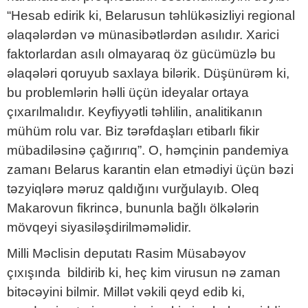
“Hesab edirik ki, Belarusun təhlükəsizliyi regional
əlaqələrdən və münasibətlərdən asılıdır. Xarici
faktorlardan asılı olmayaraq öz gücümüzlə bu
əlaqələri qoruyub saxlaya bilərik. Düşünürəm ki,
bu problemlərin həlli üçün ideyalar ortaya
çıxarılmalıdır. Keyfiyyətli təhlilin, analitikanın
mühüm rolu var. Biz tərəfdaşları etibarlı fikir
mübadiləsinə çağırırıq”. O, həmçinin pandemiya
zamanı Belarus karantin elan etmədiyi üçün bəzi
təzyiqlərə məruz qaldığını vurğulayıb. Oleq
Makarovun fikrincə, bununla bağlı ölkələrin
mövqeyi siyasiləşdirilməməlidir.
Milli Məclisin deputatı Rasim Müsabəyov
çıxışında bildirib ki, heç kim virusun nə zaman
bitəcəyini bilmir. Millət vəkili qeyd edib ki,