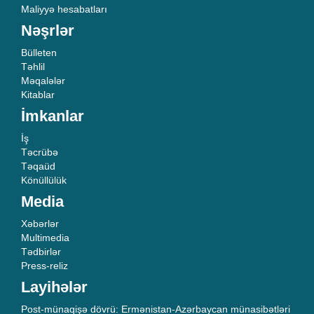
Maliyyə hesabatları
Nəşrlər
Bülleten
Təhlil
Məqalələr
Kitablar
İmkanlar
İş
Təcrübə
Təqaüd
Könüllülük
Media
Xəbərlər
Multimedia
Tədbirlər
Press-reliz
Layihələr
Post-münaqişə dövrü: Ermənistan-Azərbaycan münasibətləri