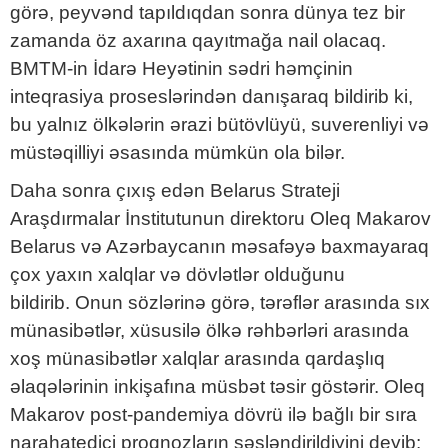
görə, peyvənd tapıldıqdan sonra dünya tez bir
zamanda öz axarına qayıtmağa nail olacaq.
BMTM-in İdarə Heyətinin sədri həmçinin
inteqrasiya proseslərindən danışaraq bildirib ki,
bu yalnız ölkələrin ərazi bütövlüyü, suverenliyi və
müstəqilliyi əsasında mümkün ola bilər.
Daha sonra çıxış edən Belarus Strateji
Araşdırmalar İnstitutunun direktoru Oleq Makarov
Belarus və Azərbaycanın məsafəyə baxmayaraq
çox yaxın xalqlar və dövlətlər olduğunu
bildirib. Onun sözlərinə görə, tərəflər arasında sıx
münasibətlər, xüsusilə ölkə rəhbərləri arasında
xoş münasibətlər xalqlar arasında qardaşlıq
əlaqələrinin inkişafına müsbət təsir göstərir. Oleq
Makarov post-pandemiya dövrü ilə bağlı bir sıra
narahatedici proqnozların səsləndirildiyini deyib: