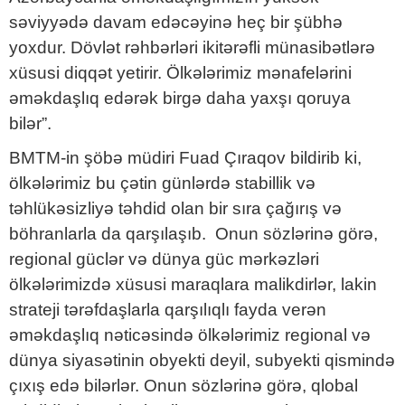
səviyyədə davam edəcəyinə heç bir şübhə
yoxdur. Dövlət rəhbərləri ikitərəfli münasibətlərə
xüsusi diqqət yetirir. Ölkələrimiz mənafelərini
əməkdaşlıq edərək birgə daha yaxşı qoruya
bilər”.
BMTM-in şöbə müdiri Fuad Çıraqov bildirib ki,
ölkələrimiz bu çətin günlərdə stabillik və
təhlükəsizliyə təhdid olan bir sıra çağırış və
böhranlarla da qarşılaşıb. Onun sözlərinə görə,
regional güclər və dünya güc mərkəzləri
ölkələrimizdə xüsusi maraqlara malikdirlər, lakin
strateji tərəfdaşlarla qarşılıqlı fayda verən
əməkdaşlıq nəticəsində ölkələrimiz regional və
dünya siyasətinin obyekti deyil, subyekti qismində
çıxış edə bilərlər. Onun sözlərinə görə, qlobal