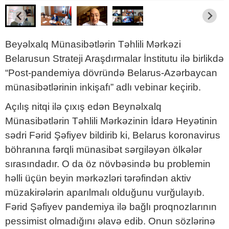
Beyəlxalq Münasibətlərin Təhlili Mərkəzi
Belarusun Strateji Araşdırmalar İnstitutu ilə birlikdə
“Post-pandemiya dövründə Belarus-Azərbaycan
münasibətlərinin inkişafı” adlı vebinar keçirib.
Açılış nitqi ilə çıxış edən Beynəlxalq
Münasibətlərin Təhlili Mərkəzinin İdarə Heyətinin
sədri Fərid Şəfiyev bildirib ki, Belarus koronavirus
böhranına fərqli münasibət sərgiləyən ölkələr
sırasındadır. O da öz növbəsində bu problemin
həlli üçün beyin mərkəzləri tərəfindən aktiv
müzakirələrin aparılmalı olduğunu vurğulayıb.
Fərid Şəfiyev pandemiya ilə bağlı proqnozlarının
pessimist olmadığını əlavə edib. Onun sözlərinə