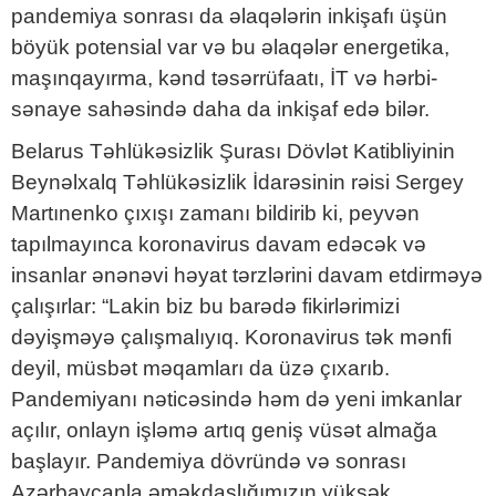
pandemiya sonrası da əlaqələrin inkişafı üşün
böyük potensial var və bu əlaqələr energetika,
maşınqayırma, kənd təsərrüfaatı, İT və hərbi-
sənaye sahəsində daha da inkişaf edə bilər.
Belarus Təhlükəsizlik Şurası Dövlət Katibliyinin
Beynəlxalq Təhlükəsizlik İdarəsinin rəisi Sergey
Martınenko çıxışı zamanı bildirib ki, peyvən
tapılmayınca koronavirus davam edəcək və
insanlar ənənəvi həyat tərzlərini davam etdirməyə
çalışırlar: “Lakin biz bu barədə fikirlərimizi
dəyişməyə çalışmalıyıq. Koronavirus tək mənfi
deyil, müsbət məqamları da üzə çıxarıb.
Pandemiyanı nəticəsində həm də yeni imkanlar
açılır, onlayn işləmə artıq geniş vüsət almağa
başlayır. Pandemiya dövründə və sonrası
Azərbaycanla əməkdaşlığımızın yüksək