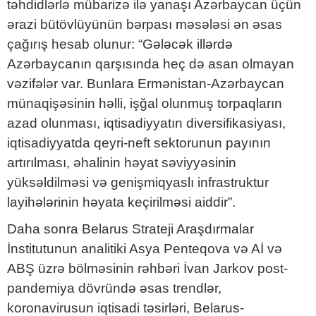
təhdidlərlə mübarizə ilə yanaşı Azərbaycan üçün
ərazi bütövlüyünün bərpası məsələsi ən əsas
çağırış hesab olunur: “Gələcək illərdə
Azərbaycanın qarşısında heç də asan olmayan
vəzifələr var. Bunlara Ermənistan-Azərbaycan
münaqişəsinin həlli, işğal olunmuş torpaqların
azad olunması, iqtisadiyyatın diversifikasiyası,
iqtisadiyyatda qeyri-neft sektorunun payının
artırılması, əhalinin həyat səviyyəsinin
yüksəldilməsi və genişmiqyaslı infrastruktur
layihələrinin həyata keçirilməsi aiddir”.
Daha sonra Belarus Strateji Araşdırmalar
İnstitutunun analitiki Asya Penteqova və Aİ və
ABŞ üzrə bölməsinin rəhbəri İvan Jarkov post-
pandemiya dövründə əsas trendlər,
koronavirusun iqtisadi təsirləri, Belarus-