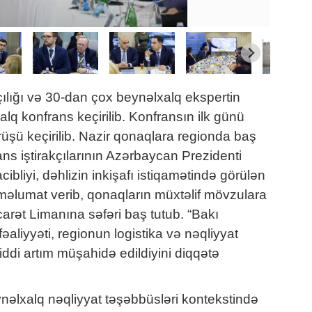
çılığı və 30-dan çox beynəlxalq ekspertin
lq konfrans keçirilib. Konfransın ilk günü
rüşü keçirilib. Nazir qonaqlara regionda baş
ns iştirakçılarının Azərbaycan Prezidenti
bliyi, dəhlizin inkişafı istiqamətində görülən
məlumat verib, qonaqların müxtəlif mövzulara
carət Limanına səfəri baş tutub. “Bakı
liyyəti, regionun logistika və nəqliyyat
ddi artım müşahidə edildiyini diqqətə
əlxalq nəqliyyat təşəbbüsləri kontekstində