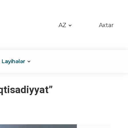
AZ
Axtar
Layihələr
qtisadiyyat”