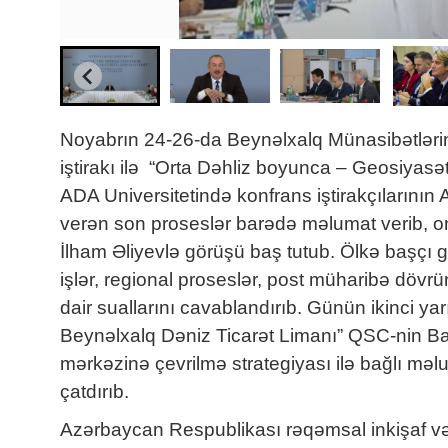
Noyabrın 24-26-da Beynəlxalq Münasibətlərin T
iştirakı ilə “Orta Dəhliz boyunca – Geosiyasə
ADA Universitetində konfrans iştirakçılarının
verən son proseslər barədə məlumat verib, onl
İlham Əliyevlə görüşü baş tutub. Ölkə başçı gö
işlər, regional proseslər, post müharibə döv
dair suallarını cavablandırıb. Günün ikinci ya
Beynəlxalq Dəniz Ticarət Limanı” QSC-nin Baş
mərkəzinə çevrilmə strategiyası ilə bağlı mə
çatdırıb.
Azərbaycan Respublikası rəqəmsal inkişaf və