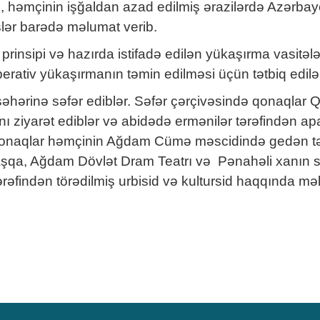
həmçinin işğaldan azad edilmiş ərazilərdə Azərbayc
işlər barədə məlumat verib.
prinsipi və hazırda istifadə edilən yükaşırma vasitələr
erativ yükaşırmanın təmin edilməsi üçün tətbiq edilən
şəhərinə səfər ediblər. Səfər çərçivəsində qonaqlar
nı ziyarət ediblər və abidədə ermənilər tərəfindən apar
. Qonaqlar həmçinin Ağdam Cümə məscidində gedən təm
aşqa, Ağdam Dövlət Dram Teatrı və Pənahəli xanın sa
əfindən törədilmiş urbisid və kultursid haqqında məl