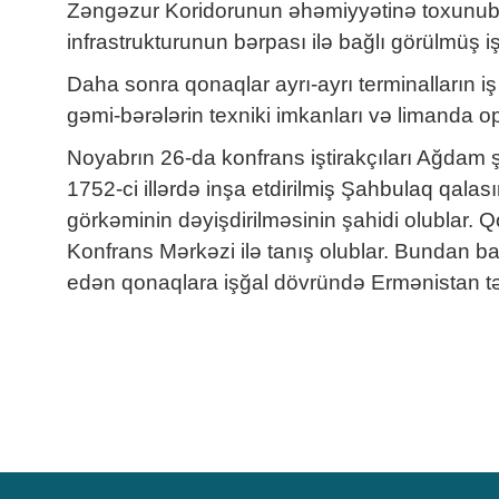
Zəngəzur Koridorunun əhəmiyyətinə toxunub, 
infrastrukturunun bərpası ilə bağlı görülmüş 
Daha sonra qonaqlar ayrı-ayrı terminalların iş 
gəmi-bərələrin texniki imkanları və limanda op
Noyabrın 26-da konfrans iştirakçıları Ağdam 
1752-ci illərdə inşa etdirilmiş Şahbulaq qalası
görkəminin dəyişdirilməsinin şahidi olublar
Konfrans Mərkəzi ilə tanış olublar. Bundan b
edən qonaqlara işğal dövründə Ermənistan tər