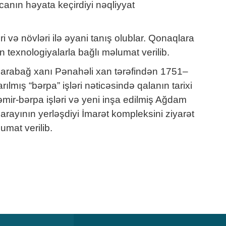
anın həyata keçirdiyi nəqliyyat
i və növləri ilə əyani tanış olublar. Qonaqlara
 texnologiyalarla bağlı məlumat verilib.
 Qarabağ xanı Pənahəli xan tərəfindən 1751–
ılmış “bərpa” işləri nəticəsində qalanın tarixi
ir-bərpa işləri və yeni inşa edilmiş Ağdam
rayının yerləşdiyi İmarət kompleksini ziyarət
umat verilib.