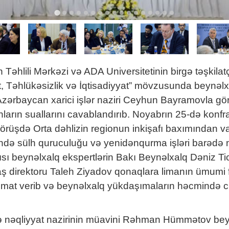
əhlili Mərkəzi və ADA Universitetinin birgə təşkilat
t, Təhlükəsizlik və İqtisadiyyat” mövzusunda beynəlxa
 Azərbaycan xarici işlər naziri Ceyhun Bayramovla gö
arın suallarını cavablandırıb. Noyabrın 25-də konfra
rüşdə Orta dəhlizin regionun inkişafı baxımından vaci
ründə sülh quruculuğu və yenidənqurma işləri barədə 
rısı beynəlxalq ekspertlərin Bakı Beynəlxalq Dəniz Ti
 direktoru Taleh Ziyadov qonaqlara limanın ümumi fəa
lumat verib və beynəlxalq yükdaşımaların həcmində ci
 nəqliyyat nazirinin müavini Rəhman Hümmətov beyn