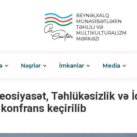
BEYNƏLXALQ
MÜNASİBƏTLƏRİN
TƏHLİLİ VƏ
MULTİKULTURALİZM
MƏRKƏZİ
a
Nəşrlər
İmkanlar
Media
osiyasət, Təhlükəsizlik və İ
onfrans keçirilib