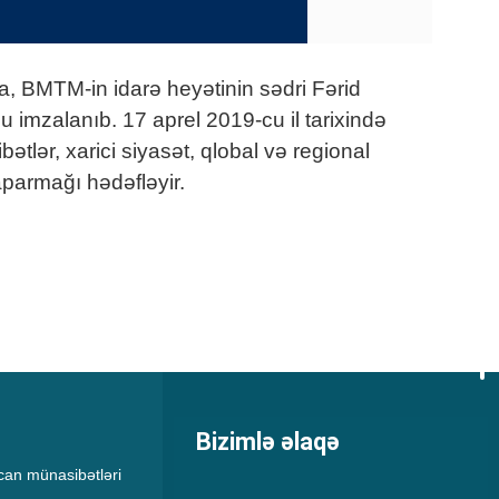
, BMTM-in idarə heyətinin sədri Fərid
imzalanıb. 17 aprel 2019-cu il tarixində
lər, xarici siyasət, qlobal və regional
 aparmağı hədəfləyir.
Bizimlə əlaqə
an münasibətləri