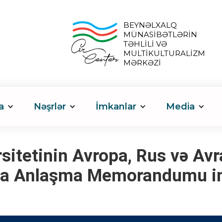
BEYNƏLXALQ
MÜNASİBƏTLƏRİN
TƏHLİLİ VƏ
MULTİKULTURALİZM
MƏRKƏZİ
a
Nəşrlər
İmkanlar
Media
sitetinin Avropa, Rus və Avr
nda Anlaşma Memorandumu i