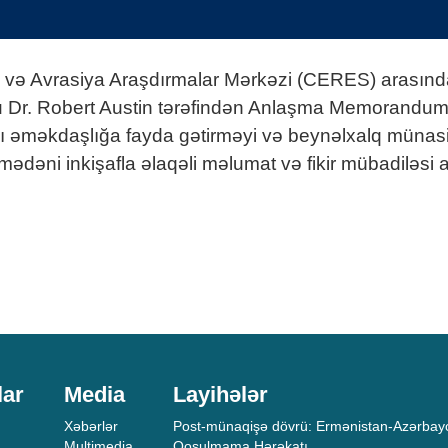
s və Avrasiya Araşdırmalar Mərkəzi (CERES) arasında
u Dr. Robert Austin tərəfindən Anlaşma Memorandumu 
əməkdaşlığa fayda gətirməyi və beynəlxalq münasibət
ə mədəni inkişafla əlaqəli məlumat və fikir mübadiləsi
lar
Media
Layihələr
Xəbərlər
Post-münaqişə dövrü: Ermənistan-Azərbayc
Multimedia
Qoşulmama Hərəkatı