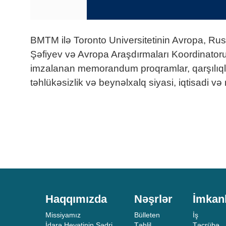
BMTM ilə Toronto Universitetinin Avropa, Ru
Şəfiyev və Avropa Araşdırmaları Koordinator
imzalanan memorandum proqramlar, qarşılıqlı 
təhlükəsizlik və beynəlxalq siyasi, iqtisadi v
Haqqımızda
Nəşrlər
İmkan
Missiyamız
Bülleten
İş
İdarə Heyətinin Sədri
Təhlil
Təcrübə