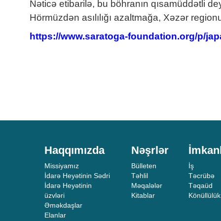
Nəticə etibarilə, bu böhranın qısamüddətli dey
Hörmüzdən asılılığı azaltmağa, Xəzər regionu
https://www.saratoga-foundation.org/p/japa
Haqqımızda
Nəşrlər
İmkan
Missiyamız
Bülleten
İş
İdarə Heyətinin Sədri
Təhlil
Təcrübə
İdarə Heyətinin
Məqalələr
Təqaüd
üzvləri
Kitablar
Könüllülük
Əməkdaşlar
Elanlar