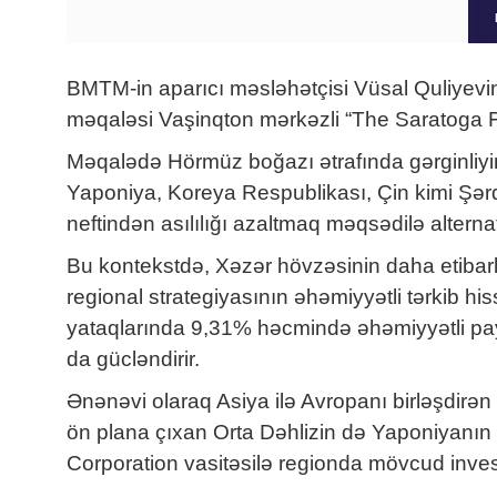
BMTM-in aparıcı məsləhətçisi Vüsal Quliyevin
məqaləsi Vaşinqton mərkəzli “The Saratoga Fo
Məqalədə Hörmüz boğazı ətrafında gərginliyin a
Yaponiya, Koreya Respublikası, Çin kimi Şərq
neftindən asılılığı azaltmaq məqsədilə alter
Bu kontekstdə, Xəzər hövzəsinin daha etibarl
regional strategiyasının əhəmiyyətli tərkib hi
yataqlarında 9,31% həcmində əhəmiyyətli paya 
da gücləndirir.
Ənənəvi olaraq Asiya ilə Avropanı birləşdirən 
ön plana çıxan Orta Dəhlizin də Yaponiyanın 
Corporation vasitəsilə regionda mövcud investi