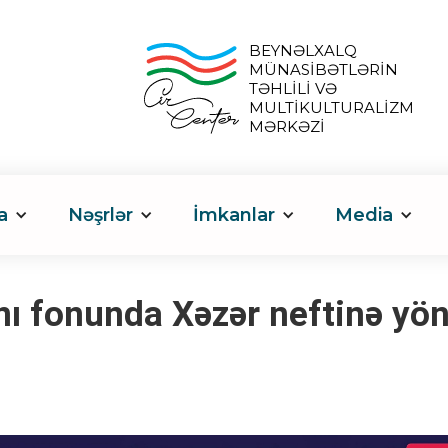
BEYNƏLXALQ
MÜNASİBƏTLƏRİN
TƏHLİLİ VƏ
MULTİKULTURALİZM
MƏRKƏZİ
a
Nəşrlər
İmkanlar
Media
 fonunda Xəzər neftinə yönə