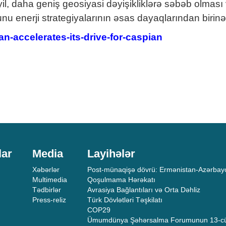
il, daha geniş geosiyasi dəyişikliklərə səbəb olması 
nu enerji strategiyalarının əsas dayaqlarından birin
n-accelerates-its-drive-for-caspian
lar
Media
Layihələr
Xəbərlər
Post-münaqişə dövrü: Ermənistan-Azərbayc
Multimedia
Qoşulmama Hərəkatı
Tədbirlər
Avrasiya Bağlantıları və Orta Dəhliz
Press-reliz
Türk Dövlətləri Təşkilatı
COP29
Ümumdünya Şəhərsalma Forumunun 13-cü