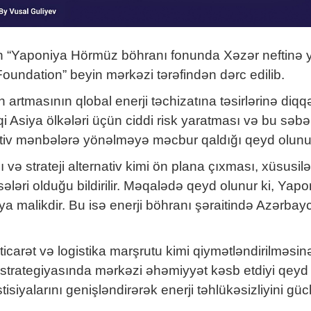
 “Yaponiya Hörmüz böhranı fonunda Xəzər neftinə yönə
undation” beyin mərkəzi tərəfindən dərc edilib.
rtmasının qlobal enerji təchizatına təsirlərinə diqqət 
i Asiya ölkələri üçün ciddi risk yaratması və bu sə
nativ mənbələrə yönəlməyə məcbur qaldığı qeyd olunu
ı və strateji alternativ kimi ön plana çıxması, xüsu
ssələri olduğu bildirilir. Məqalədə qeyd olunur ki, Yap
malikdir. Bu isə enerji böhranı şəraitində Azərbaycan
ticarət və logistika marşrutu kimi qiymətləndirilməsi
strategiyasında mərkəzi əhəmiyyət kəsb etdiyi qeyd e
siyalarını genişləndirərək enerji təhlükəsizliyini güc