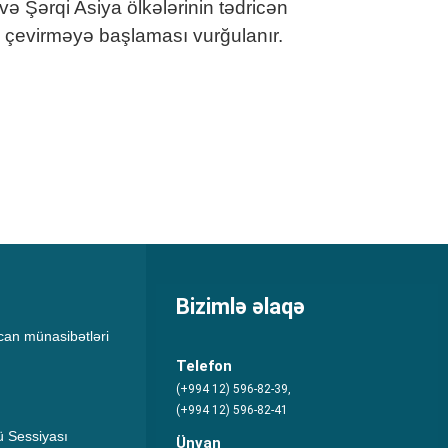
və Şərqi Asiya ölkələrinin tədricən
ə çevirməyə başlaması vurğulanır.
Bizimlə əlaqə
an münasibətləri
Telefon
(+994 12) 596-82-39,
(+994 12) 596-82-41
 Sessiyası
Ünvan