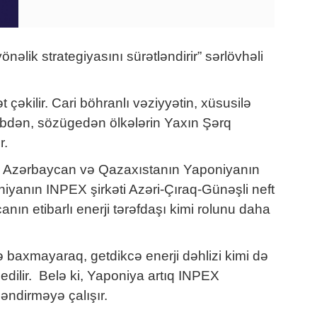
lik strategiyasını sürətləndirir” sərlövhəli
çəkilir. Cari böhranlı vəziyyətin, xüsusilə
bəbdən, sözügedən ölkələrin Yaxın Şərq
r.
silə Azərbaycan və Qazaxıstanın Yaponiyanın
oniyanın INPEX şirkəti Azəri-Çıraq-Günəşli neft
ın etibarlı enerji tərəfdaşı kimi rolunu daha
nə baxmayaraq, getdikcə enerji dəhlizi kimi də
dilir. Belə ki, Yaponiya artıq INPEX
ləndirməyə çalışır.