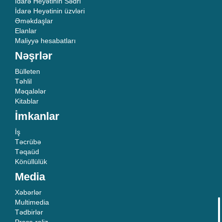
İdarə Heyətinin Sədri
İdarə Heyətinin üzvləri
Əməkdaşlar
Elanlar
Maliyyə hesabatları
Nəşrlər
Bülleten
Təhlil
Məqalələr
Kitablar
İmkanlar
İş
Təcrübə
Təqaüd
Könüllülük
Media
Xəbərlər
Multimedia
Tədbirlər