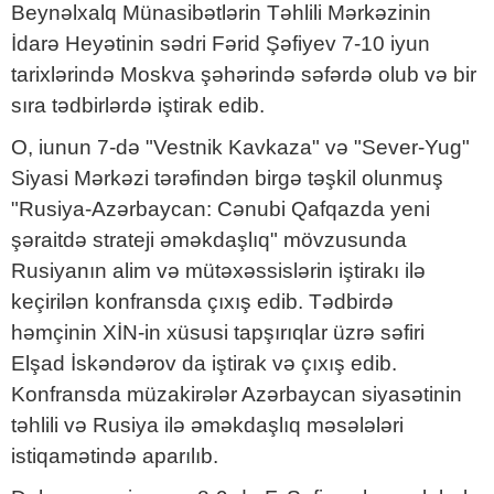
Beynəlxalq Münasibətlərin Təhlili Mərkəzinin
İdarə Heyətinin sədri Fərid Şəfiyev 7-10 iyun
tarixlərində Moskva şəhərində səfərdə olub və bir
sıra tədbirlərdə iştirak edib.
O, iunun 7-də "Vestnik Kavkaza" və "Sever-Yug"
Siyasi Mərkəzi tərəfindən birgə təşkil olunmuş
"Rusiya-Azərbaycan: Cənubi Qafqazda yeni
şəraitdə strateji əməkdaşlıq" mövzusunda
Rusiyanın alim və mütəxəssislərin iştirakı ilə
keçirilən konfransda çıxış edib. Tədbirdə
həmçinin XİN-in xüsusi tapşırıqlar üzrə səfiri
Elşad İskəndərov da iştirak və çıxış edib.
Konfransda müzakirələr Azərbaycan siyasətinin
təhlili və Rusiya ilə əməkdaşlıq məsələləri
istiqamətində aparılıb.