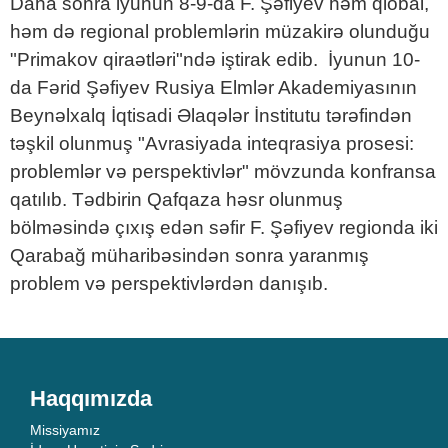
Daha sonra iyunun 8-9-da F. Şəfiyev həm qlobal,
həm də regional problemlərin müzakirə olunduğu
"Primakov qiraətləri"ndə iştirak edib. İyunun 10-
da Fərid Şəfiyev Rusiya Elmlər Akademiyasının
Beynəlxalq İqtisadi Əlaqələr İnstitutu tərəfindən
təşkil olunmuş "Avrasiyada inteqrasiya prosesi:
problemlər və perspektivlər" mövzunda konfransa
qatılıb. Tədbirin Qafqaza həsr olunmuş
bölməsində çıxış edən səfir F. Şəfiyev regionda iki
Qarabağ müharibəsindən sonra yaranmış
problem və perspektivlərdən danışıb.
Haqqımızda
Missiyamız