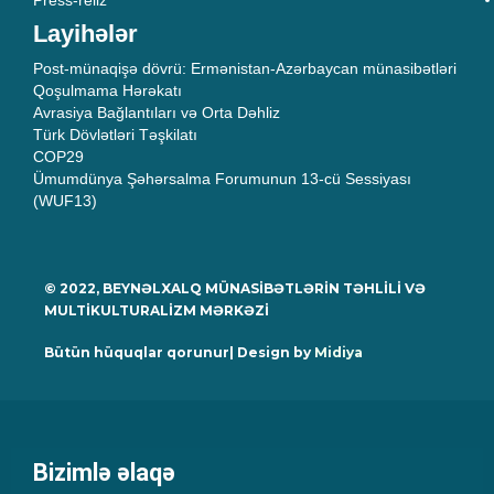
Press-reliz
Layihələr
Post-münaqişə dövrü: Ermənistan-Azərbaycan münasibətləri
Qoşulmama Hərəkatı
Avrasiya Bağlantıları və Orta Dəhliz
Türk Dövlətləri Təşkilatı
COP29
Ümumdünya Şəhərsalma Forumunun 13-cü Sessiyası
(WUF13)
© 2022, BEYNƏLXALQ MÜNASİBƏTLƏRİN TƏHLİLİ VƏ
MULTİKULTURALİZM MƏRKƏZİ
Bütün hüquqlar qorunur| Design by
Midiya
Bizimlə əlaqə