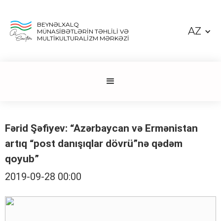
BEYNƏLXALQ
AZ
MÜNASİBƏTLƏRİN TƏHLİLİ VƏ
MULTİKULTURALİZM MƏRKƏZİ
Fərid Şəfiyev: “Azərbaycan və Ermənistan
artıq “post danışıqlar dövrü”nə qədəm
qoyub”
2019-09-28 00:00