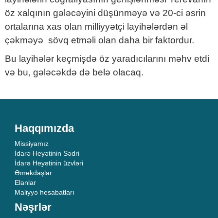
öz xalqının gələcəyini düşünməyə və 20-ci əsrin
ortalarına xas olan milliyyətçi layihələrdən əl
çəkməyə sövq etməli olan daha bir faktordur.
Bu layihələr keçmişdə öz yaradıcılarını məhv etdi
və bu, gələcəkdə də belə olacaq.
Haqqımızda
Missiyamız
İdarə Heyətinin Sədri
İdarə Heyətinin üzvləri
Əməkdaşlar
Elanlar
Maliyyə hesabatları
Nəşrlər