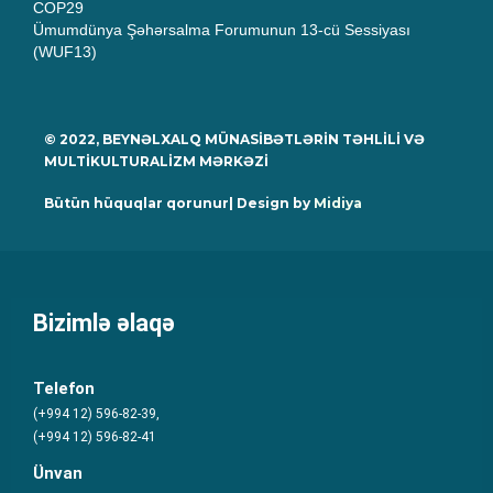
COP29
Ümumdünya Şəhərsalma Forumunun 13-cü Sessiyası
(WUF13)
© 2022, BEYNƏLXALQ MÜNASİBƏTLƏRİN TƏHLİLİ VƏ
MULTİKULTURALİZM MƏRKƏZİ
Bütün hüquqlar qorunur| Design by
Midiya
Bizimlə əlaqə
Telefon
(+994 12) 596-82-39,
(+994 12) 596-82-41
Ünvan