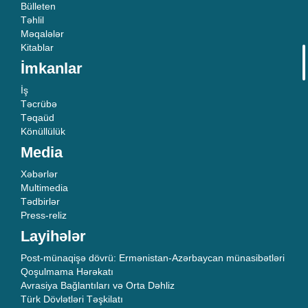
Bülleten
Təhlil
Məqalələr
Kitablar
İmkanlar
İş
Təcrübə
Təqaüd
Könüllülük
Media
Xəbərlər
Multimedia
Tədbirlər
Press-reliz
Layihələr
Post-münaqişə dövrü: Ermənistan-Azərbaycan münasibətləri
Qoşulmama Hərəkatı
Avrasiya Bağlantıları və Orta Dəhliz
Türk Dövlətləri Təşkilatı