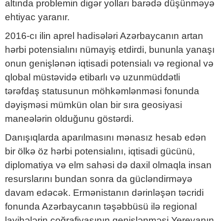
altında problemin digər yolları barədə düşünməyə
ehtiyac yaranır.
2016-cı ilin aprel hadisələri Azərbaycanın artan
hərbi potensialını nümayiş etdirdi, bununla yanaşı
onun genişlənən iqtisadi potensialı və regional və
qlobal müstəvidə etibarlı və uzunmüddətli
tərəfdaş statusunun möhkəmlənməsi fonunda
dəyişməsi mümkün olan bir sıra geosiyasi
maneələrin olduğunu göstərdi.
Danışıqlarda aparılmasını mənasız hesab edən
bir ölkə öz hərbi potensialını, iqtisadi gücünü,
diplomatiya və elm sahəsi də daxil olmaqla insan
resurslarını bundan sonra da gücləndirməyə
davam edəcək. Ermənistanın dərinləşən təcridi
fonunda Azərbaycanın təşəbbüsü ilə regional
layihələrin coğrafiyasının genişlənməsi Yerevanın