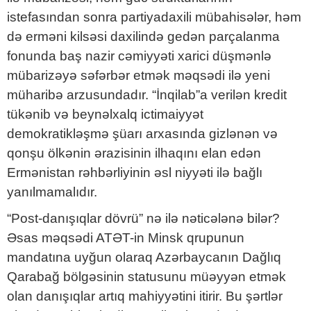
istefasından sonra partiyadaxili mübahisələr, həm
də erməni kilsəsi daxilində gedən parçalanma
fonunda baş nazir cəmiyyəti xarici düşmənlə
mübarizəyə səfərbər etmək məqsədi ilə yeni
müharibə arzusundadır. “İnqilab”a verilən kredit
tükənib və beynəlxalq ictimaiyyət
demokratikləşmə şüarı arxasında gizlənən və
qonşu ölkənin ərazisinin ilhaqını elan edən
Ermənistan rəhbərliyinin əsl niyyəti ilə bağlı
yanılmamalıdır.
“Post-danışıqlar dövrü” nə ilə nəticələnə bilər?
Əsas məqsədi ATƏT-in Minsk qrupunun
mandatına uyğun olaraq Azərbaycanın Dağlıq
Qarabağ bölgəsinin statusunu müəyyən etmək
olan danışıqlar artıq mahiyyətini itirir. Bu şərtlər