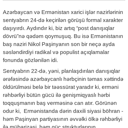
Azərbaycan və Ermənistan xarici işlər nazirlərinin
sentyabrın 24-də keçirilən görüşü formal xarakter
daşıyırdı. Aydındır ki, biz artıq “post danışıqlar
dövrü”nə qədəm qoymuşuq. Bu isə Ermənistanın
baş naziri Nikol Paşinyanın son bir neçə ayda
səsləndirdiyi radikal və populist açıqlamalar
fonunda gözlənilən idi.
Sentyabrın 22-də, yəni, planlaşdırılan danışıqlar
ərəfəsində azərbaycanlı hərbçinin təmas xəttində
öldürülməsi belə bir təəssürat yaradır ki, erməni
rəhbərliyi bütün gücü ilə genişmiqyaslı hərbi
toqquşmanın baş verməsinə can atır. Görünən
odur ki, Ermənistanda dərin daxili siyasi böhran -
həm Paşinyan partiyasının əvvəlki ölkə rəhbərliyi
ilə mübarizəsi, həm güc strukturlarının