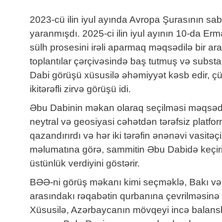
2023-cü ilin iyul ayında Avropa Şurasının sabi
yaranmışdı. 2025-ci ilin iyul ayının 10-da Er
sülh prosesini irəli aparmaq məqsədilə bir ara
toplantılar çərçivəsində baş tutmuş və substa
Dabi görüşü xüsusilə əhəmiyyət kəsb edir, çünki
ikitərəfli zirvə görüşü idi.
Əbu Dabinin məkan olaraq seçilməsi məqsədyö
neytral və geosiyasi cəhətdən tərəfsiz platfor
qazandırırdı və hər iki tərəfin ənənəvi vasit
məlumatına görə, sammitin Əbu Dabidə keçiri
üstünlük verdiyini göstərir.
BƏƏ-ni görüş məkanı kimi seçməklə, Bakı və 
arasındakı rəqabətin qurbanına çevrilməsinə 
Xüsusilə, Azərbaycanın mövqeyi incə balansl