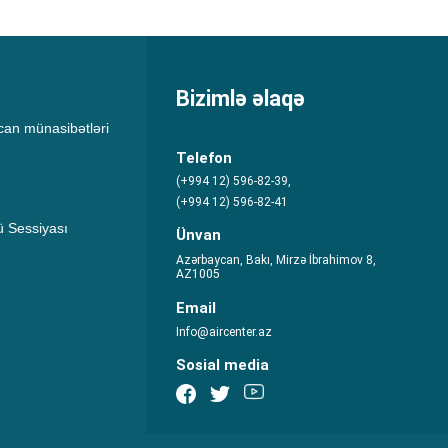
Bizimlə əlaqə
an münasibətləri
Telefon
(+994 12) 596-82-39,
(+994 12) 596-82-41
 Sessiyası
Ünvan
Azərbaycan, Bakı, Mirzə İbrahimov 8,
AZ1005
Email
Info@aircenter.az
Sosial media