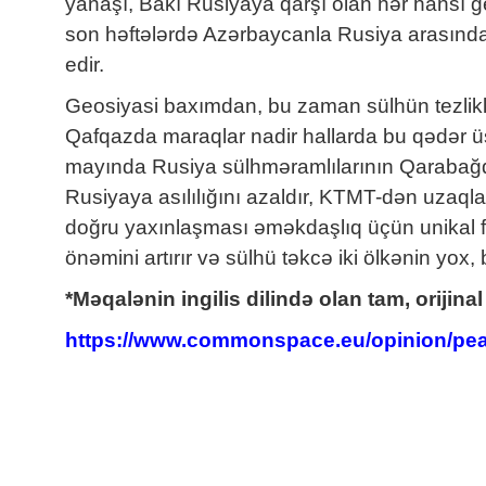
yanaşı, Bakı Rusiyaya qarşı olan hər hansı geop
son həftələrdə Azərbaycanla Rusiya arasında 
edir.
Geosiyasi baxımdan, bu zaman sülhün tezliklə
Qafqazda maraqlar nadir hallarda bu qədər üs
mayında Rusiya sülhməramlılarının Qarabağdan
Rusiyaya asılılığını azaldır, KTMT-dən uzaqla
doğru yaxınlaşması əməkdaşlıq üçün unikal für
önəmini artırır və sülhü təkcə iki ölkənin yox
*Məqalənin ingilis dilində olan tam, orijin
https://www.commonspace.eu/opinion/pea