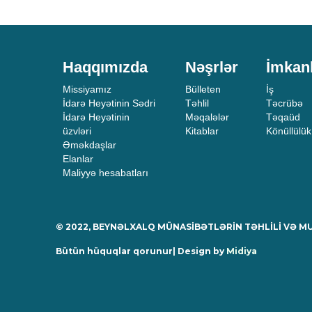
Haqqımızda
Nəşrlər
İmkan
Missiyamız
Bülleten
İş
İdarə Heyətinin Sədri
Təhlil
Təcrübə
İdarə Heyətinin
Məqalələr
Təqaüd
üzvləri
Kitablar
Könüllülük
Əməkdaşlar
Elanlar
Maliyyə hesabatları
© 2022, BEYNƏLXALQ MÜNASİBƏTLƏRİN TƏHLİLİ VƏ 
Bütün hüquqlar qorunur| Design by
Midiya