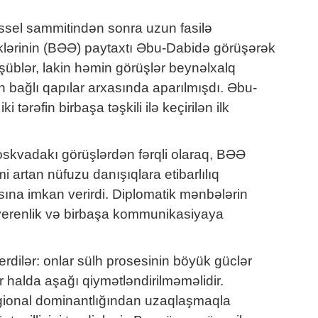
Brüssel sammitindən sonra uzun fasilə
liklərinin (BƏƏ) paytaxtı Əbu-Dabidə görüşərək
rüşüblər, lakin həmin görüşlər beynəlxalq
n bağlı qapılar arxasında aparılmışdı. Əbu-
ərəfin birbaşa təşkili ilə keçirilən ilk
skvadakı görüşlərdən fərqli olaraq, BƏƏ
 artan nüfuzu danışıqlara etibarlılıq
sına imkan verirdi. Diplomatik mənbələrin
uverenlik və birbaşa kommunikasiyaya
ilər: onlar sülh prosesinin böyük güclər
 halda aşağı qiymətləndirilməməlidir.
egional dominantlığından uzaqlaşmaqla