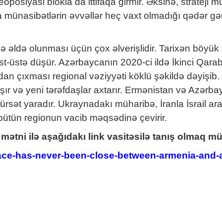
osiyasi blokla da ittifaqa girmir. Əksinə, strateji mü
münasibətlərin əvvəllər heç vaxt olmadığı qədər gər
 əldə olunması üçün çox əlverişlidir. Tarixən böyük
t-üstə düşür. Azərbaycanın 2020-ci ildə İkinci Qara
 çıxması regional vəziyyəti köklü şəkildə dəyişib. 
şır və yeni tərəfdaşlar axtarır. Ermənistan və Azərb
sət yaradır. Ukraynadakı müharibə, İranla İsrail ara
, bütün regionun vacib məqsədinə çevirir.
al mətni ilə aşağıdakı link vasitəsilə tanış olmaq
ce-has-never-been-close-between-armenia-and-a