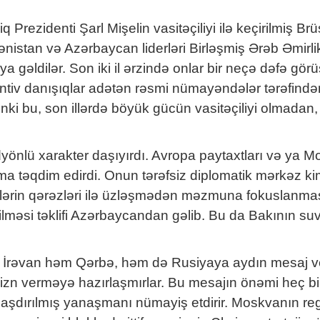
q Prezidenti Şarl Mişelin vasitəçiliyi ilə keçirilmiş 
mənistan və Azərbaycan liderləri Birləşmiş Ərəb Əmir
ya gəldilər. Son iki il ərzində onlar bir neçə dəfə gö
ntiv danışıqlar adətən rəsmi nümayəndələr tərəfində
 bu, son illərdə böyük gücün vasitəçiliyi olmadan, iki t
nlü xarakter daşıyırdı. Avropa paytaxtları və ya Mo
ma təqdim edirdi. Onun tərəfsiz diplomatik mərkəz kimi
əçilərin qərəzləri ilə üzləşmədən məzmuna fokuslanma
lməsi təklifi Azərbaycandan gəlib. Bu da Bakının s
İrəvan həm Qərbə, həm də Rusiyaya aydın mesaj verd
izn verməyə hazırlaşmırlar. Bu mesajın önəmi heç bir
aşdırılmış yanaşmanı nümayiş etdirir. Moskvanın r