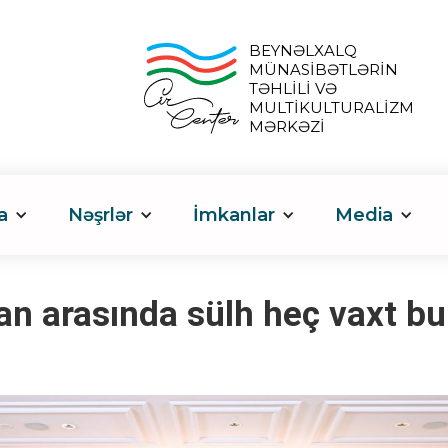
BEYNƏLXALQ
MÜNASİBƏTLƏRİN
TƏHLİLİ VƏ
MULTİKULTURALİZM
MƏRKƏZİ
a
Nəşrlər
İmkanlar
Media
n arasında sülh heç vaxt bu