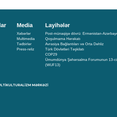
lar
Media
Layihələr
Xəbərlər
Post-münaqişə dövrü: Ermənistan-Azərbayc
Multimedia
Qoşulmama Hərəkatı
Tədbirlər
Avrasiya Bağlantıları və Orta Dəhliz
Press-reliz
Türk Dövlətləri Təşkilatı
COP29
Ümumdünya Şəhərsalma Forumunun 13-cü
(WUF13)
MULTİKULTURALİZM MƏRKƏZİ