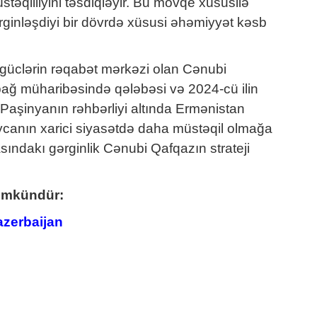
stəqilliyini təsdiqləyir. Bu mövqe xüsusilə
ginləşdiyi bir dövrdə xüsusi əhəmiyyət kəsb
 güclərin rəqabət mərkəzi olan Cənubi
bağ müharibəsində qələbəsi və 2024-cü ilin
Paşinyanın rəhbərliyi altında Ermənistan
aycanın xarici siyasətdə daha müstəqil olmağa
sındakı gərginlik Cənubi Qafqazın strateji
 mümkündür:
zerbaijan