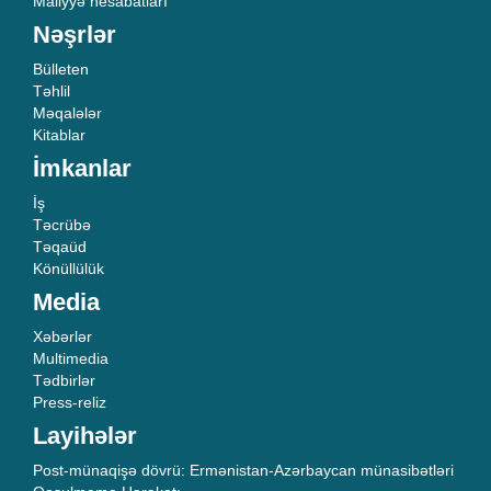
Maliyyə hesabatları
Nəşrlər
Bülleten
Təhlil
Məqalələr
Kitablar
İmkanlar
İş
Təcrübə
Təqaüd
Könüllülük
Media
Xəbərlər
Multimedia
Tədbirlər
Press-reliz
Layihələr
Post-münaqişə dövrü: Ermənistan-Azərbaycan münasibətləri