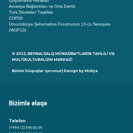
Qoşulmama Hərəkatı
Avrasiya Bağlantıları və Orta Dəhliz
Türk Dövlətləri Təşkilatı
COP29
Ümumdünya Şəhərsalma Forumunun 13-cü Sessiyası
(WUF13)
© 2022, BEYNƏLXALQ MÜNASİBƏTLƏRİN TƏHLİLİ VƏ
MULTİKULTURALİZM MƏRKƏZİ
Bütün hüquqlar qorunur| Design by
Midiya
Bizimlə əlaqə
Telefon
(+994 12) 596-82-39,