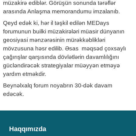
müzakirə ediblər. Görüşün sonunda tərəflər
arasında Anlaşma memorandumu imzalanıb.
Qeyd edək ki, hər il təşkil edilən MEDays
forumunun builki müzakirələri müasir dünyanın
geosiyasi mənzərəsinin mürəkkəblikləri
mövzusuna həsr edilib. Əsas məqsəd çoxsaylı
çağırışlar qarşısında dövlətlərin davamlılığını
gücləndirəcək strategiyalar müəyyən etməyə
yardım etməkdir.
Beynəlxalq forum noyabrın 30-dək davam
edəcək.
Haqqımızda