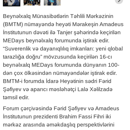
Beynəlxalq Münasibətlərin Təhlili Mərkəzinin
(BMTM) nümayəndə heyəti Mərakeşin Amadeus
İnstitutunun dəvəti ilə Tanjer şəhərində keçirilən
MEDays beynəlxalq forumunda iştirak edir.
“Suverenlik və dayanıqlılıq imkanları: yeni qlobal
tarazlığa doğru” mövzusunda keçirilən 16-cı
beynəlxalq MEDays forumunda dünyanın 100-
dən çox ölkəsindən nümayəndələr iştirak edir.
BMTM-i forumda İdarə Heyətinin sədri Fərid
Şəfiyev və aparıcı məsləhətçi Lalə Xəlilzadə
təmsil edir.
Forum çərçivəsində Fərid Şəfiyev və Amadeus
İnstitutunun prezidenti Brahim Fassi Fihri iki
mərkəz arasında əməkdaşlıq perspektivlərini