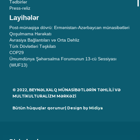
Tədbirlər
Press-reliz
Layihələr
Post-münaqişə dövrü: Ermənistan-Azərbaycan münasibətləri
Qoşulmama Hərəkatı
Avrasiya Bağlantıları və Orta Dəhliz
Türk Dövlətləri Təşkilatı
COP29
Ümumdünya Şəhərsalma Forumunun 13-cü Sessiyası
(WUF13)
© 2022, BEYNƏLXALQ MÜNASİBƏTLƏRİN TƏHLİLİ VƏ
MULTİKULTURALİZM MƏRKƏZİ
Bütün hüquqlar qorunur| Design by
Midiya