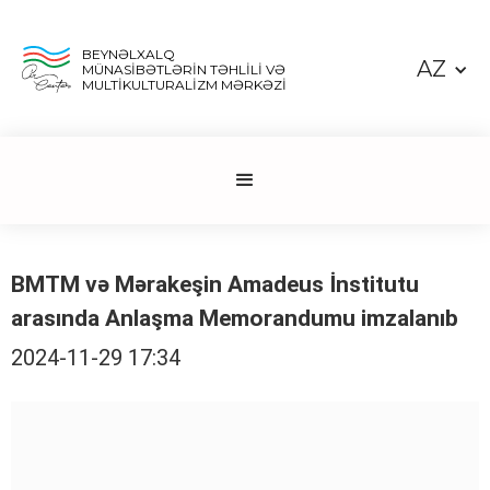
BEYNƏLXALQ
AZ
MÜNASİBƏTLƏRİN TƏHLİLİ VƏ
MULTİKULTURALİZM MƏRKƏZİ
BMTM və Mərakeşin Amadeus İnstitutu
arasında Anlaşma Memorandumu imzalanıb
2024-11-29 17:34