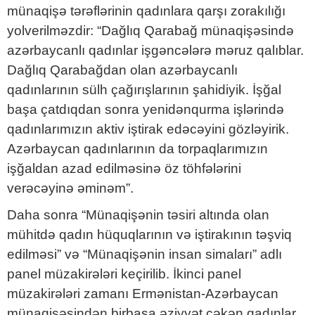
münaqişə tərəflərinin qadınlara qarşı zorakılığı
yolverilməzdir: “Dağlıq Qarabağ münaqişəsində
azərbaycanlı qadınlar işgəncələrə məruz qalıblar.
Dağlıq Qarabağdan olan azərbaycanlı
qadınlarının sülh çağırışlarının şahidiyik. İşğal
başa çatdıqdan sonra yenidənqurma işlərində
qadınlarımızın aktiv iştirak edəcəyini gözləyirik.
Azərbaycan qadınlarının da torpaqlarımızın
işğaldan azad edilməsinə öz töhfələrini
verəcəyinə əminəm”.
Daha sonra “Münaqişənin təsiri altında olan
mühitdə qadın hüquqlarının və iştirakının təşviq
edilməsi” və “Münaqişənin insan simaları” adlı
panel müzakirələri keçirilib. İkinci panel
müzakirələri zamanı Ermənistan-Azərbaycan
münaqişəsindən birbaşa əziyyət çəkən qadınlar