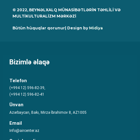
© 2022, BEYNƏLXALQ MÜNASİBƏTLƏRİN TƏHLİLİ VƏ
MULTİKULTURALİZM MƏRKƏZİ
Bütün hüquqlar qorunur| Design by
Midiya
Bizimlə əlaqə
Telefon
(+994 12) 596-82-39,
(+994 12) 596-82-41
Ünvan
Azərbaycan, Bakı, Mirzə İbrahimov 8, AZ1005
Email
Info@aircenter.az