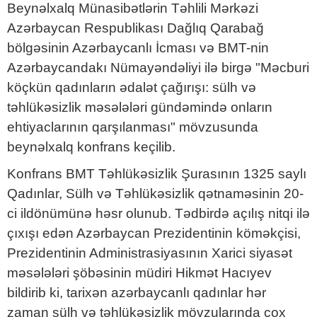
Beynəlxalq Münasibətlərin Təhlili Mərkəzi
Azərbaycan Respublikası Dağlıq Qarabağ
bölgəsinin Azərbaycanlı İcması və BMT-nin
Azərbaycandakı Nümayəndəliyi ilə birgə "Məcburi
köçkün qadınların ədalət çağırışı: sülh və
təhlükəsizlik məsələləri gündəmində onların
ehtiyaclarının qarşılanması" mövzusunda
beynəlxalq konfrans keçilib.
Konfrans BMT Təhlükəsizlik Şurasının 1325 saylı
Qadınlar, Sülh və Təhlükəsizlik qətnaməsinin 20-
ci ildönümünə həsr olunub. Tədbirdə açılış nitqi ilə
çıxışı edən Azərbaycan Prezidentinin köməkçisi,
Prezidentinin Administrasiyasının Xarici siyasət
məsələləri şöbəsinin müdiri Hikmət Hacıyev
bildirib ki, tarixən azərbaycanlı qadınlar hər
zaman sülh və təhlükəsizlik mövzularında çox