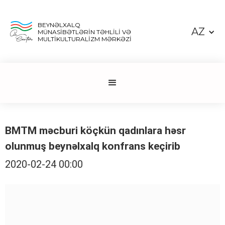
BEYNƏLXALQ
AZ
MÜNASİBƏTLƏRİN TƏHLİLİ VƏ
MULTİKULTURALİZM MƏRKƏZİ
BMTM məcburi köçkün qadınlara həsr
olunmuş beynəlxalq konfrans keçirib
2020-02-24 00:00