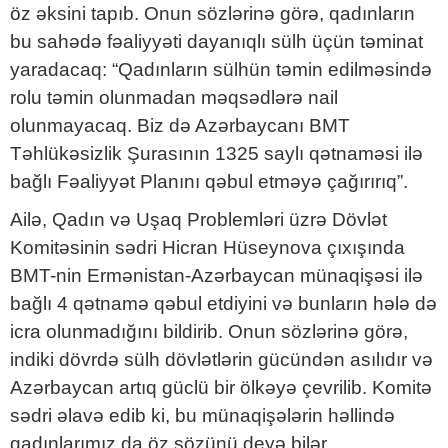
öz əksini tapıb. Onun sözlərinə görə, qadınların
bu sahədə fəaliyyəti dayanıqlı sülh üçün təminat
yaradacaq: “Qadınların sülhün təmin edilməsində
rolu təmin olunmadan məqsədlərə nail
olunmayacaq. Biz də Azərbaycanı BMT
Təhlükəsizlik Şurasının 1325 saylı qətnaməsi ilə
bağlı Fəaliyyət Planını qəbul etməyə çağırırıq”.
Ailə, Qadın və Uşaq Problemləri üzrə Dövlət
Komitəsinin sədri Hicran Hüseynova çıxışında
BMT-nin Ermənistan-Azərbaycan münaqişəsi ilə
bağlı 4 qətnamə qəbul etdiyini və bunların hələ də
icra olunmadığını bildirib. Onun sözlərinə görə,
indiki dövrdə sülh dövlətlərin gücündən asılıdır və
Azərbaycan artıq güclü bir ölkəyə çevrilib. Komitə
sədri əlavə edib ki, bu münaqişələrin həllində
qadınlarımız da öz sözünü deyə bilər.