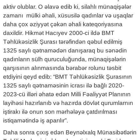
aktiv olublar. O əlavə edib ki, silahlı münaqişələr
zamanı mülki əhali, xüsusilə qadınlar və uşaqlar
daha çox əziyyət çəkən əhali kateqoriyasına
daxildir. Hikmət Hacıyev 2000-ci ildə BMT
Təhlükəsizlik Şurası tərəfindən qəbul edilmiş
1325 saylı qətnamədən danışaraq bu sənədin
qadınların sülh quruculuğunda, münaqişələrin
qarşısının alınmasında bərabər rolunu təsbit
etdiyini qeyd edib: “BMT Təhlükəsizlik Şurasının
1325 saylı qətnaməsinin icrası ilə bağlı 2020-
2023-cü illəri əhatə edən Milli Fəaliyyət Planının
layihəsi hazırlanıb və hazırda dövlət qurumlarnın
iştirakı ilə onun son mərhələyə çatdırılması
istiqamətində iş aparılır”.
Daha sonra çıxış edən Beynəlxalq Münasibətlərin