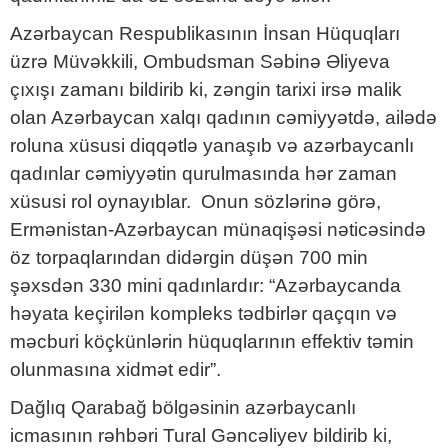
Azərbaycan Respublikasının İnsan Hüquqları
üzrə Müvəkkili, Ombudsman Səbinə Əliyeva
çıxışı zamanı bildirib ki, zəngin tarixi irsə malik
olan Azərbaycan xalqı qadının cəmiyyətdə, ailədə
roluna xüsusi diqqətlə yanaşıb və azərbaycanlı
qadınlar cəmiyyətin qurulmasında hər zaman
xüsusi rol oynayıblar. Onun sözlərinə görə,
Ermənistan-Azərbaycan münaqişəsi nəticəsində
öz torpaqlarından didərgin düşən 700 min
şəxsdən 330 mini qadınlardır: “Azərbaycanda
həyata keçirilən kompleks tədbirlər qaçqın və
məcburi köçkünlərin hüquqlarının effektiv təmin
olunmasına xidmət edir”.
Dağlıq Qarabağ bölgəsinin azərbaycanlı
icmasının rəhbəri Tural Gəncəliyev bildirib ki,