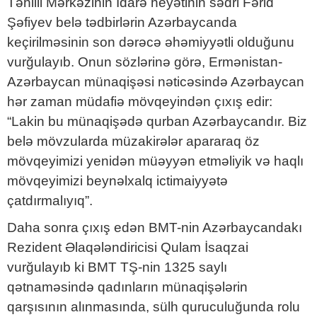
Təhlili Mərkəzinin İdarə heyətinin sədri Fərid
Şəfiyev belə tədbirlərin Azərbaycanda
keçirilməsinin son dərəcə əhəmiyyətli olduğunu
vurğulayıb. Onun sözlərinə görə, Ermənistan-
Azərbaycan münaqişəsi nəticəsində Azərbaycan
hər zaman müdafiə mövqeyindən çıxış edir:
“Lakin bu münaqişədə qurban Azərbaycandır. Biz
belə mövzularda müzakirələr apararaq öz
mövqeyimizi yenidən müəyyən etməliyik və haqlı
mövqeyimizi beynəlxalq ictimaiyyətə
çatdırmalıyıq”.
Daha sonra çıxış edən BMT-nin Azərbaycandakı
Rezident Əlaqələndiricisi Qulam İsaqzai
vurğulayıb ki BMT TŞ-nin 1325 saylı
qətnaməsində qadınların münaqişələrin
qarşısının alınmasında, sülh quruculuğunda rolu