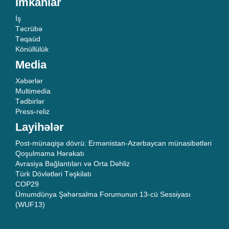
İmkanlar
İş
Təcrübə
Təqaüd
Könüllülük
Media
Xəbərlər
Multimedia
Tədbirlər
Press-reliz
Layihələr
Post-münaqişə dövrü: Ermənistan-Azərbaycan münasibətləri
Qoşulmama Hərəkatı
Avrasiya Bağlantıları və Orta Dəhliz
Türk Dövlətləri Təşkilatı
COP29
Ümumdünya Şəhərsalma Forumunun 13-cü Sessiyası
(WUF13)