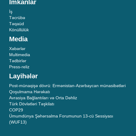
İmkanlar
İş
Təcrübə
Təqaüd
Könüllülük
Media
Xəbərlər
Multimedia
Tədbirlər
Press-reliz
Layihələr
Post-münaqişə dövrü: Ermənistan-Azərbaycan münasibətləri
Qoşulmama Hərəkatı
Avrasiya Bağlantıları və Orta Dəhliz
Türk Dövlətləri Təşkilatı
COP29
Ümumdünya Şəhərsalma Forumunun 13-cü Sessiyası
(WUF13)