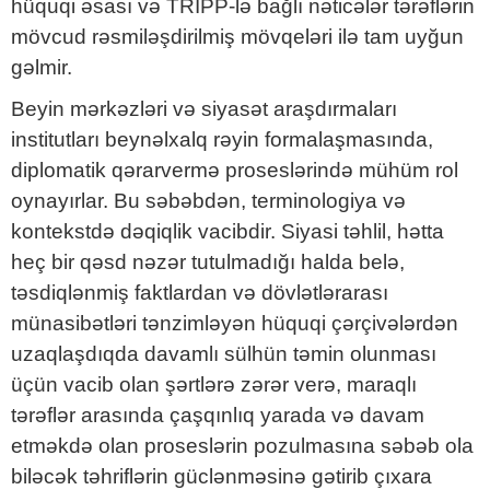
hüquqi əsası və TRIPP-lə bağlı nəticələr tərəflərin
mövcud rəsmiləşdirilmiş mövqeləri ilə tam uyğun
gəlmir.
Beyin mərkəzləri və siyasət araşdırmaları
institutları beynəlxalq rəyin formalaşmasında,
diplomatik qərarvermə proseslərində mühüm rol
oynayırlar. Bu səbəbdən, terminologiya və
kontekstdə dəqiqlik vacibdir. Siyasi təhlil, hətta
heç bir qəsd nəzər tutulmadığı halda belə,
təsdiqlənmiş faktlardan və dövlətlərarası
münasibətləri tənzimləyən hüquqi çərçivələrdən
uzaqlaşdıqda davamlı sülhün təmin olunması
üçün vacib olan şərtlərə zərər verə, maraqlı
tərəflər arasında çaşqınlıq yarada və davam
etməkdə olan proseslərin pozulmasına səbəb ola
biləcək təhriflərin güclənməsinə gətirib çıxara