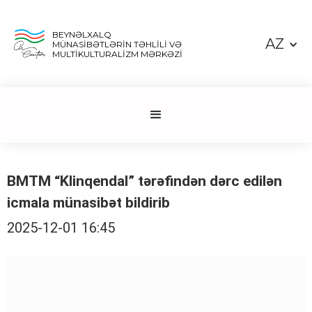
BEYNƏLXALQ
AZ
MÜNASİBƏTLƏRİN TƏHLİLİ VƏ
MULTİKULTURALİZM MƏRKƏZİ
BMTM “Klinqendal” tərəfindən dərc edilən
icmala münasibət bildirib
2025-12-01 16:45