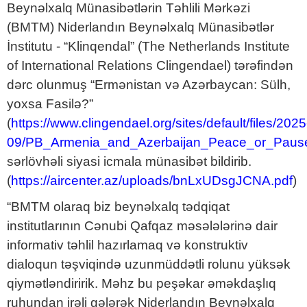
Beynəlxalq Münasibətlərin Təhlili Mərkəzi
(BMTM) Niderlandın Beynəlxalq Münasibətlər
İnstitutu - “Klinqendal” (The Netherlands Institute
of International Relations Clingendael) tərəfindən
dərc olunmuş “Ermənistan və Azərbaycan: Sülh,
yoxsa Fasilə?”
(
https://www.clingendael.org/sites/default/files/2025
09/PB_Armenia_and_Azerbaijan_Peace_or_Pause
sərlövhəli siyasi icmala münasibət bildirib.
(
https://aircenter.az/uploads/bnLxUDsgJCNA.pdf
)
“BMTM olaraq biz beynəlxalq tədqiqat
institutlarının Cənubi Qafqaz məsələlərinə dair
informativ təhlil hazırlamaq və konstruktiv
dialoqun təşviqində uzunmüddətli rolunu yüksək
qiymətləndiririk. Məhz bu peşəkar əməkdaşlıq
ruhundan irəli gələrək Niderlandın Beynəlxalq