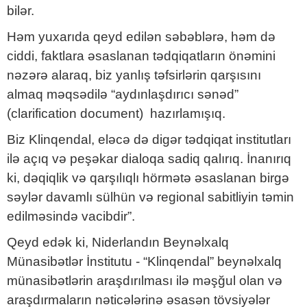
bilər.
Həm yuxarıda qeyd edilən səbəblərə, həm də
ciddi, faktlara əsaslanan tədqiqatların önəmini
nəzərə alaraq, biz yanlış təfsirlərin qarşısını
almaq məqsədilə “aydınlaşdırıcı sənəd”
(clarification document) hazırlamışıq.
Biz Klinqendal, eləcə də digər tədqiqat institutları
ilə açıq və peşəkar dialoqa sadiq qalırıq. İnanırıq
ki, dəqiqlik və qarşılıqlı hörmətə əsaslanan birgə
səylər davamlı sülhün və regional sabitliyin təmin
edilməsində vacibdir”.
Qeyd edək ki, Niderlandın Beynəlxalq
Münasibətlər İnstitutu - “Klinqendal” beynəlxalq
münasibətlərin araşdırılması ilə məşğul olan və
araşdırmaların nəticələrinə əsasən tövsiyələr