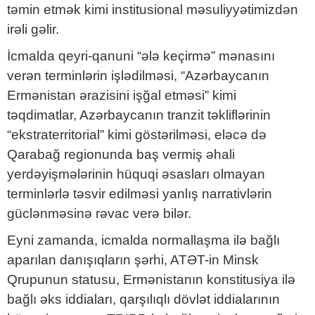
təmin etmək kimi institusional məsuliyyətimizdən
irəli gəlir.
İcmalda qeyri-qanuni “ələ keçirmə” mənasını
verən terminlərin işlədilməsi, “Azərbaycanın
Ermənistan ərazisini işğal etməsi” kimi
təqdimatlar, Azərbaycanın tranzit təkliflərinin
“ekstraterritorial” kimi göstərilməsi, eləcə də
Qarabağ regionunda baş vermiş əhali
yerdəyişmələrinin hüquqi əsasları olmayan
terminlərlə təsvir edilməsi yanlış narrativlərin
güclənməsinə rəvac verə bilər.
Eyni zamanda, icmalda normallaşma ilə bağlı
aparılan danışıqların şərhi, ATƏT-in Minsk
Qrupunun statusu, Ermənistanın konstitusiya ilə
bağlı əks iddiaları, qarşılıqlı dövlət iddialarının