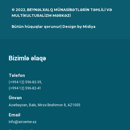
© 2022, BEYNƏLXALQ MÜNASİBƏTLƏRİN TƏHLİLİ VƏ
MULTİKULTURALİZM MƏRKƏZİ
Bütün hüquqlar qorunur| Design by
Midiya
Bizimlə əlaqə
Telefon
(+994 12) 596-82-39,
(+994 12) 596-82-41
Ünvan
Azərbaycan, Bakı, Mirzə İbrahimov 8, AZ1005
Email
Info@aircenter.az