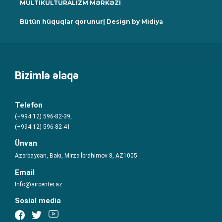
MULTİKULTURALİZM MƏRKƏZİ
Bütün hüquqlar qorunur| Design by
Midiya
Bizimlə əlaqə
Telefon
(+994 12) 596-82-39,
(+994 12) 596-82-41
Ünvan
Azərbaycan, Bakı, Mirzə İbrahimov 8, AZ1005
Email
Info@aircenter.az
Sosial media