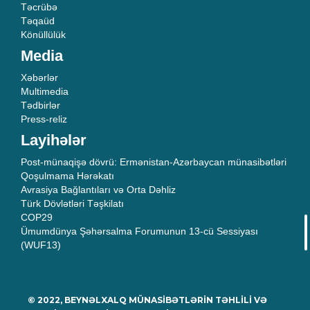
Təcrübə
Təqaüd
Könüllülük
Media
Xəbərlər
Multimedia
Tədbirlər
Press-reliz
Layihələr
Post-münaqişə dövrü: Ermənistan-Azərbaycan münasibətləri
Qoşulmama Hərəkatı
Avrasiya Bağlantıları və Orta Dəhliz
Türk Dövlətləri Təşkilatı
COP29
Ümumdünya Şəhərsalma Forumunun 13-cü Sessiyası
(WUF13)
© 2022, BEYNƏLXALQ MÜNASİBƏTLƏRİN TƏHLİLİ VƏ