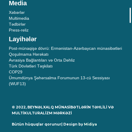
Media
Xəbərlər
Multimedia
Tədbirlər
Press-reliz
Layihələr
Post-münaqişə dövrü: Ermənistan-Azərbaycan münasibətləri
Qoşulmama Hərəkatı
Avrasiya Bağlantıları və Orta Dəhliz
Türk Dövlətləri Təşkilatı
COP29
Ümumdünya Şəhərsalma Forumunun 13-cü Sessiyası
(WUF13)
© 2022, BEYNƏLXALQ MÜNASİBƏTLƏRİN TƏHLİLİ VƏ
MULTİKULTURALİZM MƏRKƏZİ
Bütün hüquqlar qorunur| Design by
Midiya