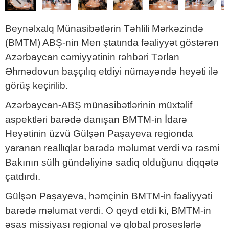
Beynəlxalq Münasibətlərin Təhlili Mərkəzində
(BMTM) ABŞ-nin Men ştatında fəaliyyət göstərən
Azərbaycan cəmiyyətinin rəhbəri Tərlan
Əhmədovun başçılıq etdiyi nümayəndə heyəti ilə
görüş keçirilib.
Azərbaycan-ABŞ münasibətlərinin müxtəlif
aspektləri barədə danışan BMTM-in İdarə
Heyətinin üzvü Gülşən Paşayeva regionda
yaranan reallıqlar barədə məlumat verdi və rəsmi
Bakının sülh gündəliyinə sadiq olduğunu diqqətə
çatdırdı.
Gülşən Paşayeva, həmçinin BMTM-in fəaliyyəti
barədə məlumat verdi. O qeyd etdi ki, BMTM-in
əsas missiyası regional və qlobal proseslərlə