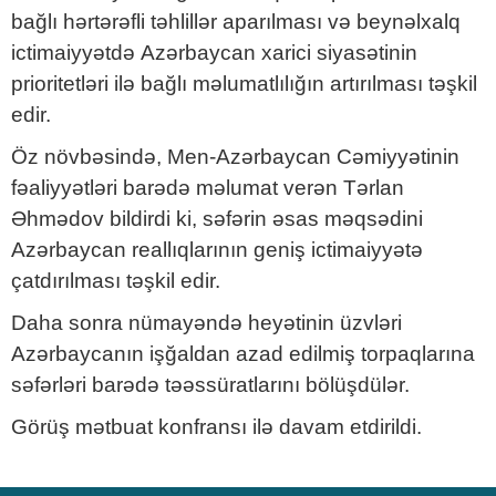
bağlı hərtərəfli təhlillər aparılması və beynəlxalq
ictimaiyyətdə Azərbaycan xarici siyasətinin
prioritetləri ilə bağlı məlumatlılığın artırılması təşkil
edir.
Öz növbəsində, Men-Azərbaycan Cəmiyyətinin
fəaliyyətləri barədə məlumat verən Tərlan
Əhmədov bildirdi ki, səfərin əsas məqsədini
Azərbaycan reallıqlarının geniş ictimaiyyətə
çatdırılması təşkil edir.
Daha sonra nümayəndə heyətinin üzvləri
Azərbaycanın işğaldan azad edilmiş torpaqlarına
səfərləri barədə təəssüratlarını bölüşdülər.
Görüş mətbuat konfransı ilə davam etdirildi.