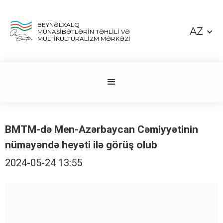
BEYNƏLXALQ
AZ
MÜNASİBƏTLƏRİN TƏHLİLİ VƏ
MULTİKULTURALİZM MƏRKƏZİ
BMTM-də Men-Azərbaycan Cəmiyyətinin
nümayəndə heyəti ilə görüş olub
2024-05-24 13:55