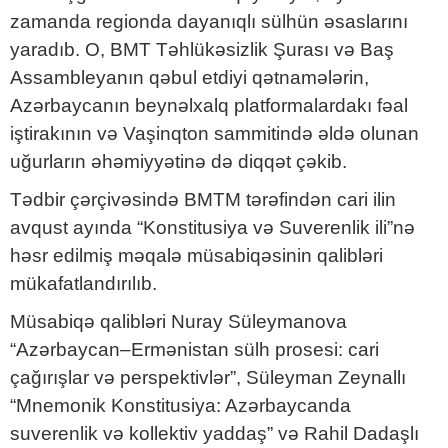
zamanda regionda dayanıqlı sülhün əsaslarını
yaradıb. O, BMT Təhlükəsizlik Şurası və Baş
Assambleyanın qəbul etdiyi qətnamələrin,
Azərbaycanın beynəlxalq platformalardakı fəal
iştirakının və Vaşinqton sammitində əldə olunan
uğurların əhəmiyyətinə də diqqət çəkib.
Tədbir çərçivəsində BMTM tərəfindən cari ilin
avqust ayında “Konstitusiya və Suverenlik ili”nə
həsr edilmiş məqalə müsabiqəsinin qalibləri
mükafatlandırılıb.
Müsabiqə qalibləri Nuray Süleymanova
“Azərbaycan–Ermənistan sülh prosesi: cari
çağırışlar və perspektivlər”, Süleyman Zeynallı
“Mnemonik Konstitusiya: Azərbaycanda
suverenlik və kollektiv yaddaş” və Rahil Dadaşlı