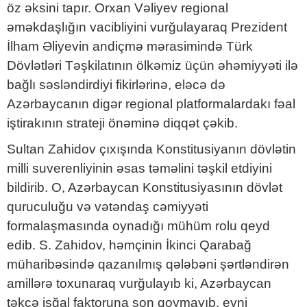
öz əksini tapır. Orxan Vəliyev regional
əməkdaşlığın vacibliyini vurğulayaraq Prezident
İlham Əliyevin andiçmə mərasimində Türk
Dövlətləri Təşkilatının ölkəmiz üçün əhəmiyyəti ilə
bağlı səsləndirdiyi fikirlərinə, eləcə də
Azərbaycanın digər regional platformalardakı fəal
iştirakının strateji önəminə diqqət çəkib.
Sultan Zahidov çıxışında Konstitusiyanın dövlətin
milli suverenliyinin əsas təməlini təşkil etdiyini
bildirib. O, Azərbaycan Konstitusiyasının dövlət
quruculuğu və vətəndaş cəmiyyəti
formalaşmasında oynadığı mühüm rolu qeyd
edib. S. Zahidov, həmçinin İkinci Qarabağ
müharibəsində qazanılmış qələbəni şərtləndirən
amillərə toxunaraq vurğulayıb ki, Azərbaycan
təkcə işğal faktoruna son qoymayıb, eyni