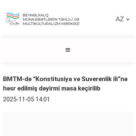
BEYNƏLXALQ
AZ
MÜNASİBƏTLƏRİN TƏHLİLİ VƏ
MULTİKULTURALİZM MƏRKƏZİ
BMTM-də “Konstitusiya və Suverenlik ili”nə
həsr edilmiş dəyirmi masa keçirilib
2025-11-05 14:01