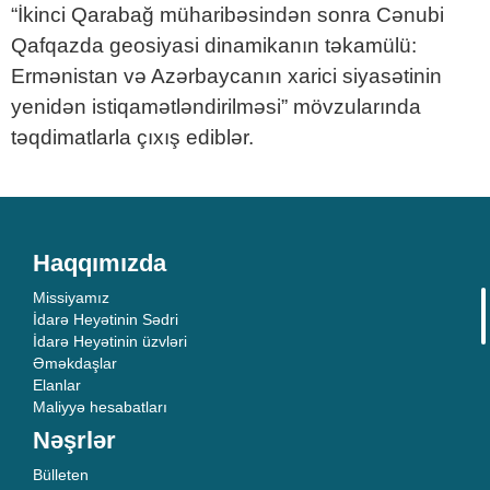
“İkinci Qarabağ müharibəsindən sonra Cənubi
Qafqazda geosiyasi dinamikanın təkamülü:
Ermənistan və Azərbaycanın xarici siyasətinin
yenidən istiqamətləndirilməsi” mövzularında
təqdimatlarla çıxış ediblər.
Haqqımızda
Missiyamız
İdarə Heyətinin Sədri
İdarə Heyətinin üzvləri
Əməkdaşlar
Elanlar
Maliyyə hesabatları
Nəşrlər
Bülleten