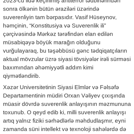
2023-cü ildə keçirilmiş antiterror tədbirlərindən
sonra ölkənin bütün əraziləri üzərində
suverenliyin tam bərpasıdır. Vasif Hüseynov,
həmçinin, “Konstitusiya və Suverenlik ili”
çərçivəsində Mərkəz tərəfindən elan edilən
müsabiqəyə böyük marağın olduğunu
vurğulayaraq, bu təşəbbüsü gənc tədqiqatçıların
aktual mövzular üzrə siyasi tövsiyələr irəli sürməsi
baxımından əhəmiyyətli addım kimi
qiymətləndirib.
Xəzər Universitetinin Siyasi Elmlər və Fəlsəfə
Departamentinin müdiri Orxan Vəliyev çıxışında
müasir dövrdə suverenlik anlayışının məzmununa
toxunub. O qeyd edib ki, milli suverenlik anlayışı
artıq yalnız fiziki sərhədlərlə məhdudlaşmır, eyni
zamanda süni intellekt və texnoloji sahələrdə də