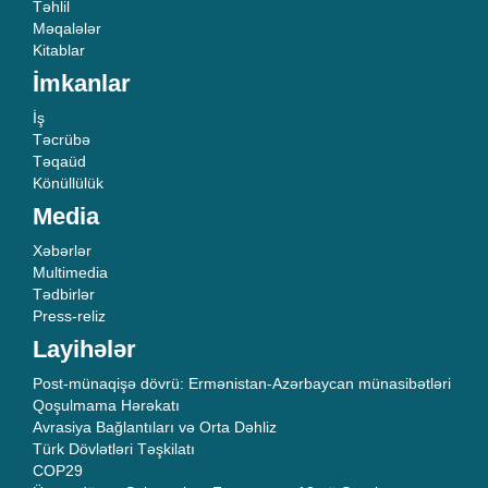
Təhlil
Məqalələr
Kitablar
İmkanlar
İş
Təcrübə
Təqaüd
Könüllülük
Media
Xəbərlər
Multimedia
Tədbirlər
Press-reliz
Layihələr
Post-münaqişə dövrü: Ermənistan-Azərbaycan münasibətləri
Qoşulmama Hərəkatı
Avrasiya Bağlantıları və Orta Dəhliz
Türk Dövlətləri Təşkilatı
COP29