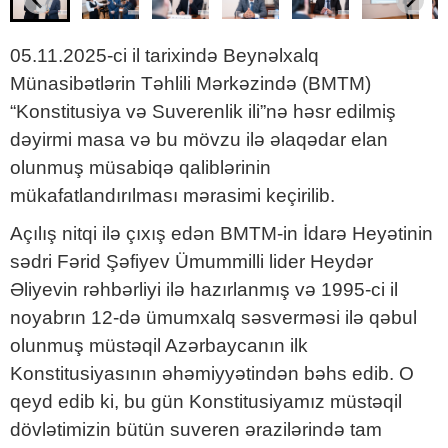
05.11.2025-ci il tarixində Beynəlxalq
Münasibətlərin Təhlili Mərkəzində (BMTM)
“Konstitusiya və Suverenlik ili”nə həsr edilmiş
dəyirmi masa və bu mövzu ilə əlaqədar elan
olunmuş müsabiqə qaliblərinin
mükafatlandırılması mərasimi keçirilib.
Açılış nitqi ilə çıxış edən BMTM-in İdarə Heyətinin
sədri Fərid Şəfiyev Ümummilli lider Heydər
Əliyevin rəhbərliyi ilə hazırlanmış və 1995-ci il
noyabrın 12-də ümumxalq səsverməsi ilə qəbul
olunmuş müstəqil Azərbaycanın ilk
Konstitusiyasının əhəmiyyətindən bəhs edib. O
qeyd edib ki, bu gün Konstitusiyamız müstəqil
dövlətimizin bütün suveren ərazilərində tam