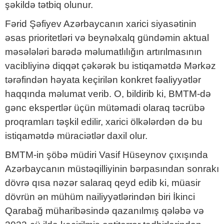
şəkildə tətbiq olunur.
Fərid Şəfiyev Azərbaycanın xarici siyasətinin
əsas prioritetləri və beynəlxalq gündəmin aktual
məsələləri barədə məlumatlılığın artırılmasının
vacibliyinə diqqət çəkərək bu istiqamətdə Mərkəz
tərəfindən həyata keçirilən konkret fəaliyyətlər
haqqında məlumat verib. O, bildirib ki, BMTM-də
gənc ekspertlər üçün mütəmadi olaraq təcrübə
proqramları təşkil edilir, xarici ölkələrdən də bu
istiqamətdə müraciətlər daxil olur.
BMTM-in şöbə müdiri Vasif Hüseynov çıxışında
Azərbaycanın müstəqilliyinin bərpasından sonrakı
dövrə qısa nəzər salaraq qeyd edib ki, müasir
dövrün ən mühüm nailiyyətlərindən biri İkinci
Qarabağ müharibəsində qazanılmış qələbə və