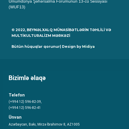
Ümumdünya Şəhərsalma Forumunun 13-cü Sessiyası
(WUF13)
© 2022, BEYNƏLXALQ MÜNASİBƏTLƏRİN TƏHLİLİ VƏ
MULTİKULTURALİZM MƏRKƏZİ
Bütün hüquqlar qorunur| Design by
Midiya
Bizimlə əlaqə
Telefon
(+994 12) 596-82-39,
(+994 12) 596-82-41
Ünvan
Azərbaycan, Bakı, Mirzə İbrahimov 8, AZ1005