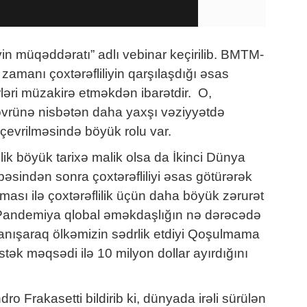
iyin müqəddəratı” adlı vebinar keçirilib. BMTM-
zamanı çoxtərəfliliyin qarşılaşdığı əsas
ləri müzakirə etməkdən ibarətdir. O,
övrünə nisbətən daha yaxşı vəziyyətdə
ə çevrilməsində böyük rolu var.
lik böyük tarixə malik olsa da İkinci Dünya
sindən sonra çoxtərəfliliyi əsas götürərək
ası ilə çoxtərəflilik üçün daha böyük zərurət
 Pandemiya qlobal əməkdaşlığın nə dərəcədə
anışaraq ölkəmizin sədrlik etdiyi Qoşulmama
ək məqsədi ilə 10 milyon dollar ayırdığını
 Frakasetti bildirib ki, dünyada irəli sürülən