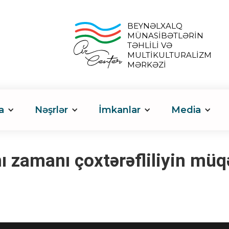
BEYNƏLXALQ
MÜNASİBƏTLƏRİN
TƏHLİLİ VƏ
MULTİKULTURALİZM
MƏRKƏZİ
a
Nəşrlər
İmkanlar
Media
zamanı çoxtərəfliliyin müqə