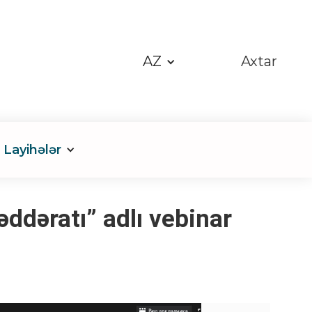
AZ
Axtar
Layihələr
ddəratı” adlı vebinar