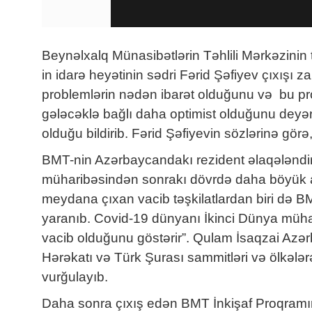
Beynəlxalq Münasibətlərin Təhlili Mərkəzinin t
in idarə heyətinin sədri Fərid Şəfiyev çıxışı 
problemlərin nədən ibarət olduğunu və bu pro
gələcəklə bağlı daha optimist olduğunu deyə
olduğu bildirib. Fərid Şəfiyevin sözlərinə görə
BMT-nin Azərbaycandakı rezident əlaqələndirici
müharibəsindən sonrakı dövrdə daha böyük akt
meydana çıxan vacib təşkilatlardan biri də B
yaranıb. Covid-19 dünyanı İkinci Dünya müh
vacib olduğunu göstərir”. Qulam İsaqzai Azə
Hərəkatı və Türk Şurası sammitləri və ölkələ
vurğulayıb.
Daha sonra çıxış edən BMT İnkişaf Proqramının