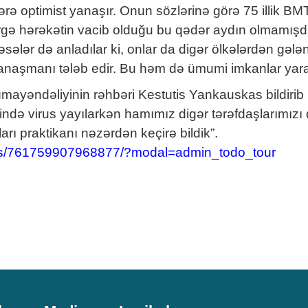
ə optimist yanaşır. Onun sözlərinə görə 75 illik BMT
gə hərəkətin vacib olduğu bu qədər aydın olmamışdı.
ələr də anladılar ki, onlar da digər ölkələrdən gələn
yanaşmanı tələb edir. Bu həm də ümumi imkanlar yara
ayəndəliyinin rəhbəri Kestutis Yankauskas bildirib 
əlində virus yayılarkən hamımız digər tərəfdaşlarımız
arı praktikanı nəzərdən keçirə bildik”.
eos/761759907968877/?modal=admin_todo_tour