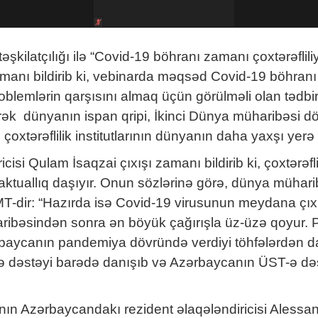
əşkilatçılığı ilə “Covid-19 böhranı zamanı çoxtərəflil
zamanı bildirib ki, vebinarda məqsəd Covid-19 böhranı 
blemlərin qarşısını almaq üçün görülməli olan tədbir
rək dünyanın ispan qripi, İkinci Dünya müharibəsi d
, çoxtərəflilik institutlarının dünyanın daha yaxşı yer
si Qulam İsaqzai çıxışı zamanı bildirib ki, çoxtərəfli
uallıq daşıyır. Onun sözlərinə görə, dünya müharibə
MT-dir: “Hazırda isə Covid-19 virusunun meydana çıxm
aribəsindən sonra ən böyük çağırışla üz-üzə qoyur.
rbaycanın pandemiya dövründə verdiyi töhfələrdən d
rə dəstəyi barədə danışıb və Azərbaycanın ÜST-ə dəst
 Azərbaycandakı rezident əlaqələndiricisi Alessandro