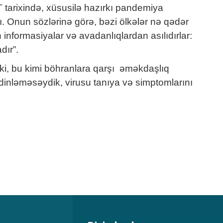
 tarixində, xüsusilə hazırkı pandemiya
 Onun sözlərinə görə, bəzi ölkələr nə qədər
 informasiyalar və avadanlıqlardan asılıdırlar:
dır”.
ki, bu kimi böhranlara qarşı əməkdaşlıq
ı dinləməsəydik, virusu tanıya və simptomlarını