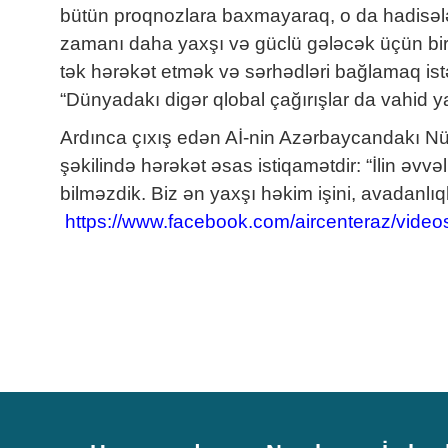
bütün proqnozlara baxmayaraq, o da hadisələr
zamanı daha yaxşı və güclü gələcək üçün bir
tək hərəkət etmək və sərhədləri bağlamaq istəs
“Dünyadakı digər qlobal çağırışlar da vahid 
Ardınca çıxış edən Aİ-nin Azərbaycandakı Nüm
şəkilində hərəkət əsas istiqamətdir: “İlin əvv
bilməzdik. Biz ən yaxşı həkim işini, avadanlıql
https://www.facebook.com/aircenteraz/vid