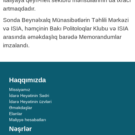
İtaliyaya qeyri-neft sektoru məhsullarının da ixracı
artmaqdadır.
Sonda Beynəlxalq Münasibətlərin Təhlili Mərkəzi
və ISIA, həmçinin Bakı Politoloqlar Klubu və ISIA
arasında əməkdaşlıq barədə Memorandumlar
imzalandı.
Haqqımızda
Missiyamız
İdarə Heyətinin Sədri
İdarə Heyətinin üzvləri
Əməkdaşlar
Elanlar
Maliyyə hesabatları
Nəşrlər