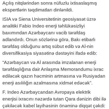
Açılış nitqlərindən sonra nüfuzlu ixtisaslaşmış
ekspertlərin təqdimatları dinlənildi.
ISIA və Siena Universitetinin geosiyasət üzrə
analitiki Fabio Indeo enerji təhlükəsizliyi
baxımından Azərbaycanı vacib tərəfdaş
adlandırdı. Onun sözlərinə görə, Bakı etibarlı
tərəfdaş olduğunu artıq sübut edib və Aİ-nin
diversifikasiya siyasətinə dəstəyini ifadə edib:
“Azərbaycan və Aİ arasında imzalanan enerji
tərəfdaşlığına dair Anlaşma Memorandumu ixrac
ediləcək qazın həcminin artmasına və Rusiyadan
enerji asılılığın azalmasına xidmət edəcək”.
F. Indeo Azərbaycandan Avropaya elektrik
enerjisi ixracını nəzərdə tutan Qara dənizin dibi ilə
çəkiləcək kabel layihəsinin önəminə diqqət çəkdi: