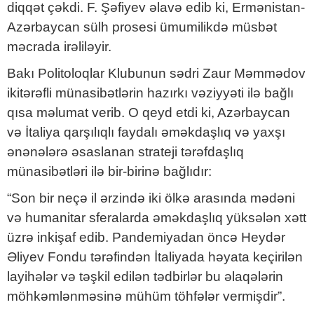
diqqət çəkdi. F. Şəfiyev əlavə edib ki, Ermənistan-
Azərbaycan sülh prosesi ümumilikdə müsbət
məcrada irəliləyir.
Bakı Politoloqlar Klubunun sədri Zaur Məmmədov
ikitərəfli münasibətlərin hazırkı vəziyyəti ilə bağlı
qısa məlumat verib. O qeyd etdi ki, Azərbaycan
və İtaliya qarşılıqlı faydalı əməkdaşlıq və yaxşı
ənənələrə əsaslanan strateji tərəfdaşlıq
münasibətləri ilə bir-birinə bağlıdır:
“Son bir neçə il ərzində iki ölkə arasında mədəni
və humanitar sferalarda əməkdaşlıq yüksələn xətt
üzrə inkişaf edib. Pandemiyadan öncə Heydər
Əliyev Fondu tərəfindən İtaliyada həyata keçirilən
layihələr və təşkil edilən tədbirlər bu əlaqələrin
möhkəmlənməsinə mühüm töhfələr vermişdir”.