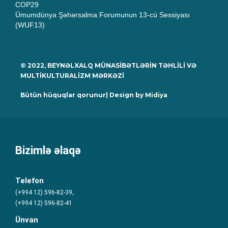
COP29
Ümumdünya Şəhərsalma Forumunun 13-cü Sessiyası
(WUF13)
© 2022, BEYNƏLXALQ MÜNASİBƏTLƏRİN TƏHLİLİ VƏ
MULTİKULTURALİZM MƏRKƏZİ
Bütün hüquqlar qorunur| Design by
Midiya
Bizimlə əlaqə
Telefon
(+994 12) 596-82-39,
(+994 12) 596-82-41
Ünvan