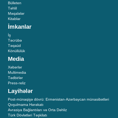
Bülleten
Təhlil
Məqalələr
Kitablar
İmkanlar
İş
Təcrübə
Təqaüd
Könüllülük
Media
Xəbərlər
Multimedia
Tədbirlər
Press-reliz
Layihələr
Post-münaqişə dövrü: Ermənistan-Azərbaycan münasibətləri
Qoşulmama Hərəkatı
Avrasiya Bağlantıları və Orta Dəhliz
Türk Dövlətləri Təşkilatı