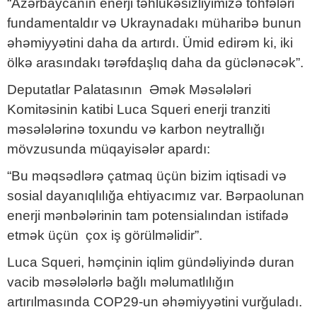
“Azərbaycanın enerji təhlükəsizliyimizə töhfələri
fundamentaldır və Ukraynadakı müharibə bunun
əhəmiyyətini daha da artırdı. Ümid edirəm ki, iki
ölkə arasındakı tərəfdaşlıq daha da güclənəcək”.
Deputatlar Palatasının Əmək Məsələləri
Komitəsinin katibi Luca Squeri enerji tranziti
məsələlərinə toxundu və karbon neytrallığı
mövzusunda müqayisələr apardı:
“Bu məqsədlərə çatmaq üçün bizim iqtisadi və
sosial dayanıqlılığa ehtiyacımız var. Bərpaolunan
enerji mənbələrinin tam potensialından istifadə
etmək üçün çox iş görülməlidir”.
Luca Squeri, həmçinin iqlim gündəliyində duran
vacib məsələlərlə bağlı məlumatlılığın
artırılmasında COP29-un əhəmiyyətini vurğuladı.