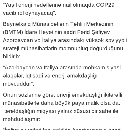
“Yaşıl enerji hədəflərinə nail olmaqda COP29
vacib rol oynayacaq”.
Beynəlxalq Münasibətlərin Təhlili Mərkəzinin
(BMTM) İdarə Heyətinin sədri Fərid Şəfiyev
Azərbaycan və İtaliya arasındakı yüksək səviyyəli
strateji münasibətlərin məmnunluq doğurduğunu
bildirib:
“Azərbaycan və İtaliya arasında möhkəm siyasi
əlaqələr, iqtisadi və enerji əməkdaşlığı
mövcuddur”.
Onun sözlərinə görə, enerji əməkdaşlığı ikitərəfli
münasibətlərlə daha böyük paya malik olsa da,
tərəfdaşlığın miqyası yalnız xüsusi bir sahə ilə
məhdudlaşmır: