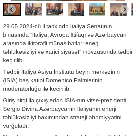
29.05.2024-cü il tarixində İtaliya Senatının
binasında “İtaliya, Avropa İttifaqı və Azərbaycan
arasında ikitərəfli münasibətlər: enerji
təhlükəsizliyi və xarici siyasət” mövzusunda tədbir
keçirilib.
Tədbir İtaliya Asiya İnstitutu beyin mərkəzinin
(ISIA) baş katibi Domenico Palmierinin
moderatorluğu ilə keçirilib.
Giriş nitqi ilə çıxış edən ISIA-nın vitse-prezidenti
Sergio Divina Azərbaycanın İtaliyanın enerji
təhlükəsizliyi baxımından strateji əhəmiyyətini
vurğuladı: