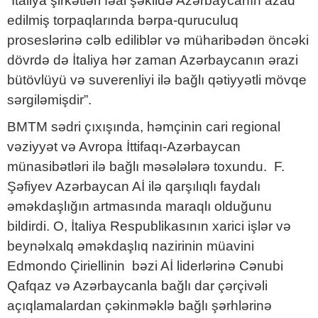
“İtaliya şirkətləri fəal şəkildə Azərbaycanın azad
edilmiş torpaqlarında bərpa-quruculuq
proseslərinə cəlb ediliblər və müharibədən öncəki
dövrdə də İtaliya hər zaman Azərbaycanın ərazi
bütövlüyü və suverenliyi ilə bağlı qətiyyətli mövqe
sərgiləmişdir”.
BMTM sədri çıxışında, həmçinin cari regional
vəziyyət və Avropa İttifaqı-Azərbaycan
münasibətləri ilə bağlı məsələlərə toxundu. F.
Şəfiyev Azərbaycan Aİ ilə qarşılıqlı faydalı
əməkdaşlığın artmasında maraqlı olduğunu
bildirdi. O, İtaliya Respublikasının xarici işlər və
beynəlxalq əməkdaşlıq nazirinin müavini
Edmondo Çiriellinin bəzi Aİ liderlərinə Cənubi
Qafqaz və Azərbaycanla bağlı dar çərçivəli
açıqlamalardan çəkinməklə bağlı şərhlərinə