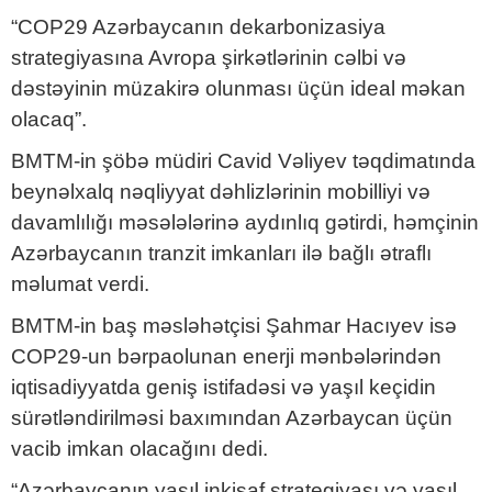
“COP29 Azərbaycanın dekarbonizasiya
strategiyasına Avropa şirkətlərinin cəlbi və
dəstəyinin müzakirə olunması üçün ideal məkan
olacaq”.
BMTM-in şöbə müdiri Cavid Vəliyev təqdimatında
beynəlxalq nəqliyyat dəhlizlərinin mobilliyi və
davamlılığı məsələlərinə aydınlıq gətirdi, həmçinin
Azərbaycanın tranzit imkanları ilə bağlı ətraflı
məlumat verdi.
BMTM-in baş məsləhətçisi Şahmar Hacıyev isə
COP29-un bərpaolunan enerji mənbələrindən
iqtisadiyyatda geniş istifadəsi və yaşıl keçidin
sürətləndirilməsi baxımından Azərbaycan üçün
vacib imkan olacağını dedi.
“Azərbaycanın yaşıl inkişaf strategiyası və yaşıl