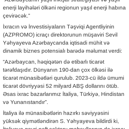
enerji layihələri ölkəni regionun yaşıl enerji habına
çevirəcək.”
İxracın və İnvestisiyaların Təşviqi Agentliyinin
(AZPROMO) icraçı direktorunun müşaviri Sevil
Yəhyayeva Azərbaycanda iqtisadi mühit və
dinamik biznes potensialı barədə məlumat verdi:
“Azərbaycan, həqiqətən də etibarlı ticarət
tərəfdaşıdır. Dünyanın 190-dan çox ölkəsi ilə
ticarət münasibətləri qurulub. 2023-cü ildə ümumi
ticarət dövriyyəsi 52 milyard ABŞ dollarını ötüb.
Əsas ixrac bazarlarımız İtaliya, Türkiyə, Hindistan
və Yunanıstandır”.
İtaliya ilə münasibətlərin hazırkı səviyyəsini
yüksək qiymətləndirən S. Yəhyayeva bildirdi ki,