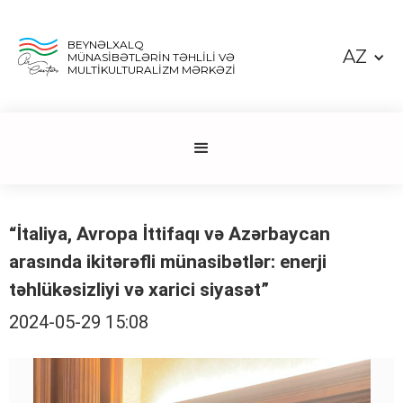
BEYNƏLXALQ
AZ
MÜNASİBƏTLƏRİN TƏHLİLİ VƏ
MULTİKULTURALİZM MƏRKƏZİ
“İtaliya, Avropa İttifaqı və Azərbaycan
arasında ikitərəfli münasibətlər: enerji
təhlükəsizliyi və xarici siyasət”
2024-05-29 15:08