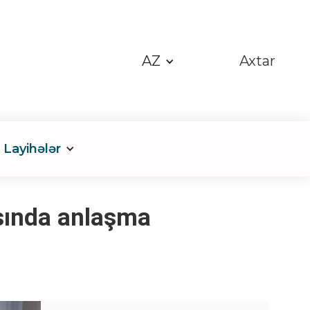
AZ
Axtar
Layihələr
asında anlaşma