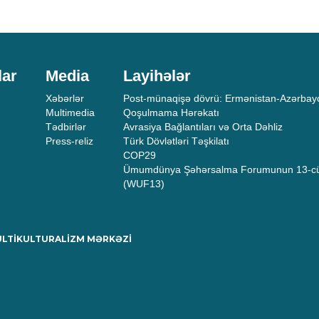
lar
Media
Layihələr
Xəbərlər
Post-münaqişə dövrü: Ermənistan-Azərbayc
Multimedia
Qoşulmama Hərəkatı
Tədbirlər
Avrasiya Bağlantıları və Orta Dəhliz
Press-reliz
Türk Dövlətləri Təşkilatı
COP29
Ümumdünya Şəhərsalma Forumunun 13-cü
(WUF13)
MULTİKULTURALİZM MƏRKƏZİ