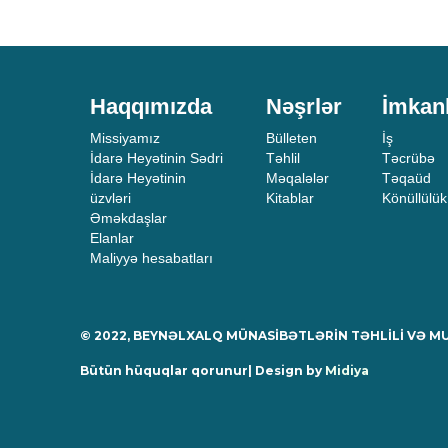
Haqqımızda
Nəşrlər
İmkan
Missiyamız
Bülleten
İş
İdarə Heyətinin Sədri
Təhlil
Təcrübə
İdarə Heyətinin
Məqalələr
Təqaüd
üzvləri
Kitablar
Könüllülük
Əməkdaşlar
Elanlar
Maliyyə hesabatları
© 2022, BEYNƏLXALQ MÜNASİBƏTLƏRİN TƏHLİLİ VƏ 
Bütün hüquqlar qorunur| Design by
Midiya