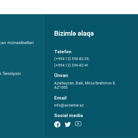
Bizimlə əlaqə
an münasibətləri
Telefon
(+994 12) 596-82-39,
(+994 12) 596-82-41
 Sessiyası
Ünvan
Azərbaycan, Bakı, Mirzə İbrahimov 8,
AZ1005
Email
Info@aircenter.az
Sosial media