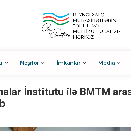
BEYNƏLXALQ
MÜNASİBƏTLƏRİN
TƏHLİLİ VƏ
MULTİKULTURALİZM
MƏRKƏZİ
a
Nəşrlər
İmkanlar
Media
rmalar İnstitutu ilə BMTM ar
b