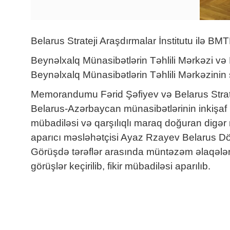
Belarus Strateji Araşdırmalar İnstitutu il
Beynəlxalq Münasibətlərin Təhlili Mərkəzi v
Beynəlxalq Münasibətlərin Təhlili Mərkəzinin 
Memorandumu Fərid Şəfiyev və Belarus Stratej
Belarus-Azərbaycan münasibətlərinin inkişaf per
mübadiləsi və qarşılıqlı maraq doğuran digər
aparıcı məsləhətçisi Ayaz Rzayev Belarus Dövl
Görüşdə tərəflər arasında müntəzəm əlaqələri
görüşlər keçirilib, fikir mübadiləsi aparılıb.