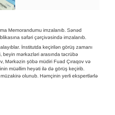
Anlaşma Memorandumu imzalanıb. Sənəd
likasına səfəri çərçivəsində imzalanıb.
ayıblar. İnstitutda keçirilən görüş zamanı
əri, beyin mərkəzləri arasında təcrübə
yev, Mərkəzin şöbə müdiri Fuad Çıraqov və
in müəllim heyəti ilə də görüş keçirib.
müzakirə olunub. Həmçinin yerli ekspertlərlə