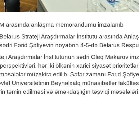
ə BMTM arasında anlaşma memorandumu imzalanıb
ə Belarus Strateji Araşdırmalar İnstitutu arasında 
sədri Fərid Şəfiyevin noyabrın 4-5-də Belarus Respub
i Araşdırmalar İnstitutunun sədri Oleq Makarov imzal
spektivləri, hər iki ölkənin xarici siyasət prioritetl
 məsələlər müzakirə edilib. Səfər zamanı Fərid Şəfi
ət Universitetinin Beynəlxalq münasibətlər fakültəsin
n təmin edilməsi və əməkdaşlığın təşviqi məsələləri 